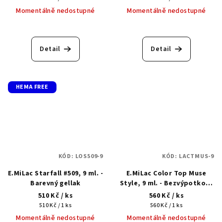
cena:
cena:
Momentálně nedostupné
Momentálně nedostupné
Detail
Detail
HEMA FREE
KÓD:
LOS509-9
KÓD:
LACTMUS-9
E.MiLac Starfall #509, 9 ml. -
E.MiLac Color Top Muse
Barevný gellak
Style, 9 ml. - Bezvýpotkový
barevný top
510 Kč
/ ks
560 Kč
/ ks
Měrná
Měrná
510 Kč / 1 ks
560 Kč / 1 ks
cena:
cena:
Momentálně nedostupné
Momentálně nedostupné