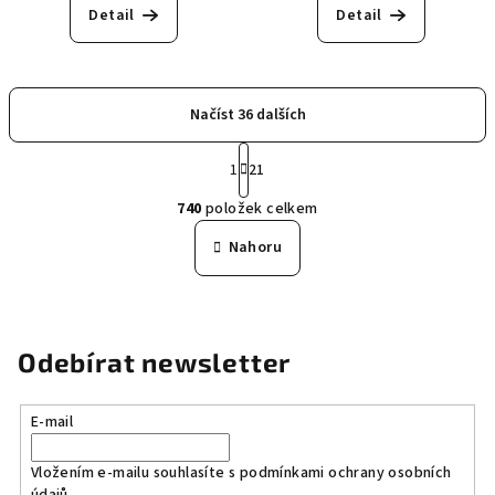
Detail
Detail
Načíst 36 dalších
S
1
21
t
O
r
740
položek celkem
á
v
n
l
Nahoru
k
á
o
d
v
a
á
n
c
Odebírat newsletter
í
í
p
r
E-mail
v
k
Vložením e-mailu souhlasíte s
podmínkami ochrany osobních