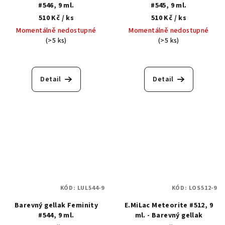
#546, 9 ml.
#545, 9 ml.
510 Kč
/ ks
510 Kč
/ ks
Momentálně nedostupné
Momentálně nedostupné
(>5 ks)
(>5 ks)
Detail
Detail
KÓD:
LUL544-9
KÓD:
LOS512-9
Barevný gellak Feminity
E.MiLac Meteorite #512, 9
#544, 9 ml.
ml. - Barevný gellak