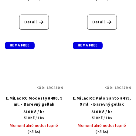
Detail
Detail
HEMA FREE
HEMA FREE
KÓD:
LRC480-9
KÓD:
LRC479-9
E.MiLac RC Modesty #480, 9
E.MiLac RC Palo Santo #479,
ml. - Barevný gellak
9 ml. - Barevný gellak
510 Kč
/ ks
510 Kč
/ ks
Měrná
Měrná
510 Kč / 1 ks
510 Kč / 1 ks
cena:
cena:
Momentálně nedostupné
Momentálně nedostupné
(>5 ks)
(>5 ks)