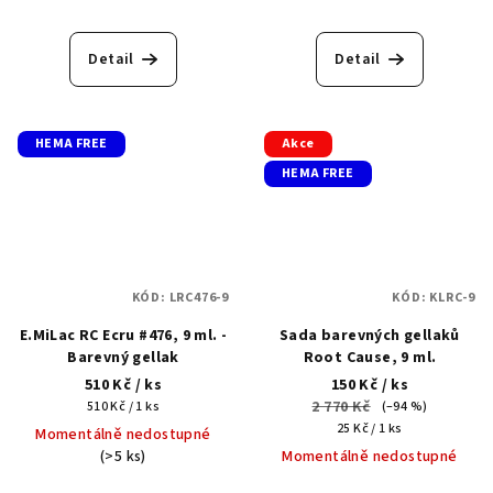
Detail
Detail
HEMA FREE
Akce
HEMA FREE
KÓD:
LRC476-9
KÓD:
KLRC-9
E.MiLac RC Ecru #476, 9 ml. -
Sada barevných gellaků
Barevný gellak
Root Cause, 9 ml.
510 Kč
/ ks
150 Kč
/ ks
Měrná
2 770 Kč
510 Kč / 1 ks
(–94 %)
cena:
Měrná
25 Kč / 1 ks
Momentálně nedostupné
cena:
(>5 ks)
Momentálně nedostupné