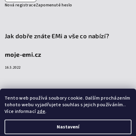
Nová registrace
Zapomenuté heslo
Jak dobře znáte EMi a vše co nabízí?
moje-emi.cz
16.5.2022
Přijímáme online platby
Tento web používá soubory cookie. Dalším procházením
tohoto webu vyjadřujete souhlas s jejich používáním..
Více informací
zde
.
Nastavení