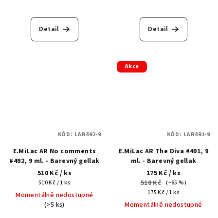
Detail
Detail
Akce
KÓD:
LAR492-9
KÓD:
LAR491-9
E.MiLac AR No comments
E.MiLac AR The Diva #491, 9
#492, 9 ml. - Barevný gellak
ml. - Barevný gellak
510 Kč
/ ks
175 Kč
/ ks
Měrná
510 Kč
510 Kč / 1 ks
(–65 %)
cena:
Měrná
175 Kč / 1 ks
Momentálně nedostupné
cena:
(>5 ks)
Momentálně nedostupné