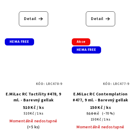
Detail
Detail
HEMA FREE
Akce
HEMA FREE
KÓD:
LRC478-9
KÓD:
LRC477-9
E.MiLac RC Tactility #478, 9
E.MiLac RC Сontemplation
ml. - Barevný gellak
#477, 9 ml. - Barevný gellak
510 Kč
/ ks
150 Kč
/ ks
Měrná
510 Kč
510 Kč / 1 ks
(–70 %)
cena:
Měrná
150 Kč / 1 ks
Momentálně nedostupné
cena:
(>5 ks)
Momentálně nedostupné