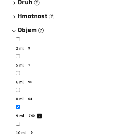
Druh
?
Hmotnost
?
Objem
?
2 ml
9
5 ml
1
6 ml
90
8 ml
64
9 ml
740
10 ml
9