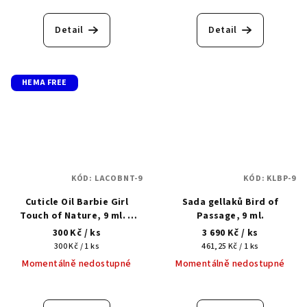
Detail
Detail
HEMA FREE
KÓD:
LACOBNT-9
KÓD:
KLBP-9
Cuticle Oil Barbie Girl
Sada gellaků Bird of
Touch of Nature, 9 ml. –
Passage, 9 ml.
olej na kůžičku
300 Kč
/ ks
3 690 Kč
/ ks
Měrná
Měrná
300 Kč / 1 ks
461,25 Kč / 1 ks
cena:
cena:
Momentálně nedostupné
Momentálně nedostupné