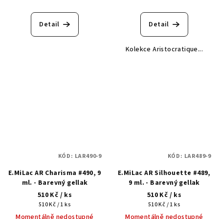
Detail
Detail
Kolekce Aristocratique...
KÓD:
LAR490-9
KÓD:
LAR489-9
E.MiLac AR Charisma #490, 9
E.MiLac AR Silhouette #489,
ml. - Barevný gellak
9 ml. - Barevný gellak
510 Kč
/ ks
510 Kč
/ ks
Měrná
Měrná
510 Kč / 1 ks
510 Kč / 1 ks
cena:
cena:
Momentálně nedostupné
Momentálně nedostupné