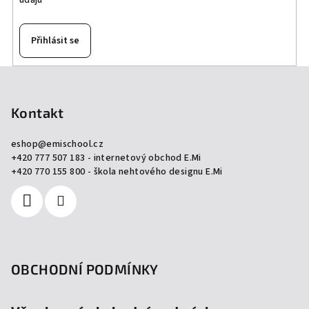
údajů
y
v
ý
Přihlásit se
p
i
Z
s
á
u
p
Kontakt
a
eshop
@
emischool.cz
t
+420 777 507 183 - internetový obchod E.Mi
í
+420 770 155 800 - škola nehtového designu E.Mi
OBCHODNÍ PODMÍNKY