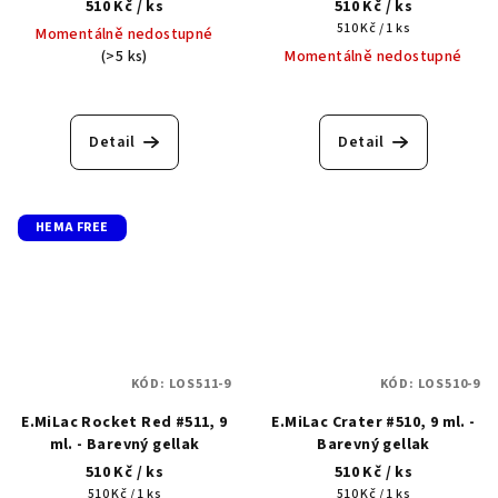
510 Kč
/ ks
510 Kč
/ ks
Měrná
510 Kč / 1 ks
Momentálně nedostupné
cena:
(>5 ks)
Momentálně nedostupné
Detail
Detail
HEMA FREE
KÓD:
LOS511-9
KÓD:
LOS510-9
E.MiLac Rocket Red #511, 9
E.MiLac Сrater #510, 9 ml. -
ml. - Barevný gellak
Barevný gellak
510 Kč
/ ks
510 Kč
/ ks
Měrná
Měrná
510 Kč / 1 ks
510 Kč / 1 ks