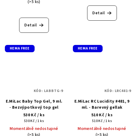
(>5 ks)
Detail
Detail
HEMA FREE
HEMA FREE
KÓD:
LABBTG-9
KÓD:
LRC481-9
E.MiLac Baby Top Gel, 9 ml.
E.MiLac RC Lucidity #481, 9
- Bezvýpotkový top gel
ml. - Barevný gellak
530 Kč
/ ks
510 Kč
/ ks
Měrná
Měrná
530 Kč / 1 ks
510 Kč / 1 ks
cena:
cena:
Momentálně nedostupné
Momentálně nedostupné
(>5 ks)
(>5 ks)