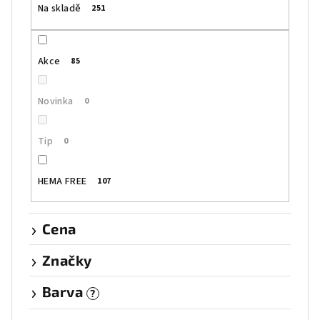
Na skladě
251
d
u
k
Akce
85
t
ů
Novinka
0
Tip
0
HEMA FREE
107
Cena
Značky
Barva
?