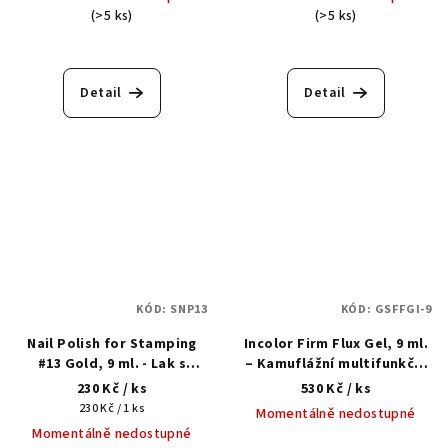
(>5 ks)
(>5 ks)
Detail
Detail
KÓD:
SNP13
KÓD:
GSFFGI-9
Nail Polish for Stamping
Incolor Firm Flux Gel, 9 ml.
#13 Gold, 9 ml. - Lak s
– Kamuflážní multifunkční
gelovým efektem na
tekutý akrylgel
230 Kč
/ ks
530 Kč
/ ks
razítkování
Měrná
230 Kč / 1 ks
Momentálně nedostupné
cena:
Momentálně nedostupné