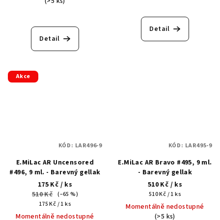
(>5 ks)
Detail
Detail
Akce
KÓD:
LAR496-9
KÓD:
LAR495-9
E.MiLac AR Uncensored
E.MiLac AR Bravo #495, 9 ml.
#496, 9 ml. - Barevný gellak
- Barevný gellak
175 Kč
/ ks
510 Kč
/ ks
510 Kč
Měrná
(–65 %)
510 Kč / 1 ks
Měrná
cena:
175 Kč / 1 ks
Momentálně nedostupné
cena:
Momentálně nedostupné
(>5 ks)