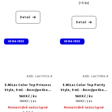
(>5 ks)
Detail
Detail
HEMA FREE
HEMA FREE
KÓD:
LACTPCS-9
KÓD:
LACTPRS-9
E.MiLac Color Top Princess
E.MiLac Color Top Purity
Style, 9 ml. - Bezvýpotkový
Style, 9 ml. - Bezvýpotkový
barevný top
barevný top
560 Kč
/ ks
560 Kč
/ ks
Měrná
Měrná
560 Kč / 1 ks
560 Kč / 1 ks
cena:
cena:
Momentálně nedostupné
Momentálně nedostupné