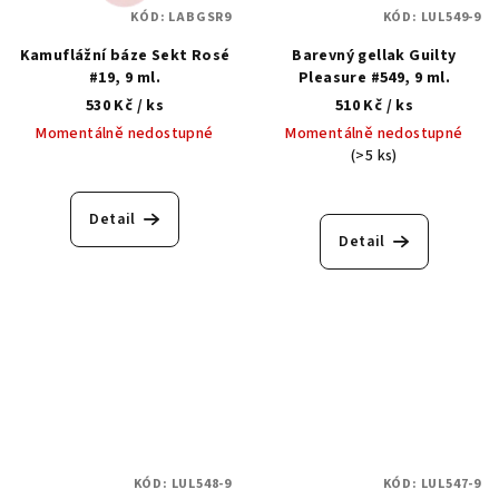
KÓD:
LABGSR9
KÓD:
LUL549-9
Kamuflážní báze Sekt Rosé
Barevný gellak Guilty
#19, 9 ml.
Pleasure #549, 9 ml.
530 Kč
/ ks
510 Kč
/ ks
Momentálně nedostupné
Momentálně nedostupné
(>5 ks)
Detail
Detail
KÓD:
LUL548-9
KÓD:
LUL547-9