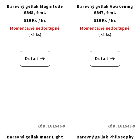
Barevný gellak Magnitude
Barevný gellak Awakening
#548, 9 ml.
#547, 9 ml.
510 Kč
/ ks
510 Kč
/ ks
Momentálně nedostupné
Momentálně nedostupné
(>5 ks)
(>5 ks)
Detail
Detail
KÓD:
LUL546-9
KÓD:
LUL545-9
Barevný gellak Inner Light
Barevný gellak Philosophy