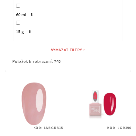
60 ml
3
15 g
6
VYMAZAT FILTRY
Položek k zobrazení:
740
V
ý
p
i
s
p
KÓD:
LABGRB15
KÓD:
LGR190
r