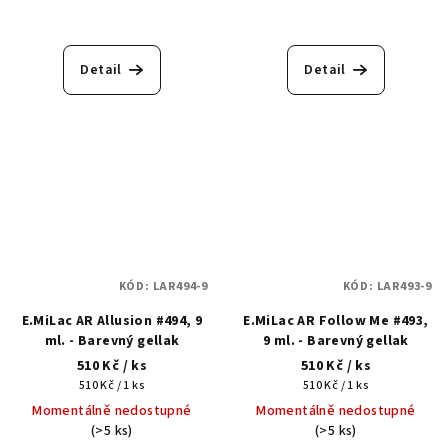
Detail
Detail
KÓD:
LAR494-9
KÓD:
LAR493-9
E.MiLac AR Allusion #494, 9
E.MiLac AR Follow Me #493,
ml. - Barevný gellak
9 ml. - Barevný gellak
510 Kč
/ ks
510 Kč
/ ks
Měrná
Měrná
510 Kč / 1 ks
510 Kč / 1 ks
cena:
cena:
Momentálně nedostupné
Momentálně nedostupné
(>5 ks)
(>5 ks)