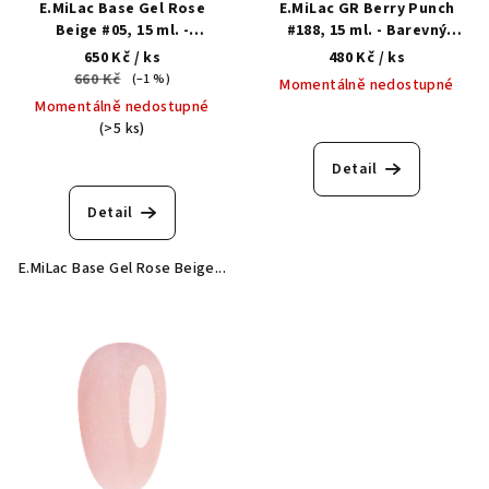
E.MiLac Base Gel Rose
E.MiLac GR Berry Punch
o
Beige #05, 15 ml. -
#188, 15 ml. - Barevný
d
Modelační kamuflážní báze
gellak
650 Kč
/ ks
480 Kč
/ ks
u
660 Kč
(–1 %)
Momentálně nedostupné
k
Momentálně nedostupné
(>5 ks)
t
ů
Detail
Detail
E.MiLac Base Gel Rose Beige...