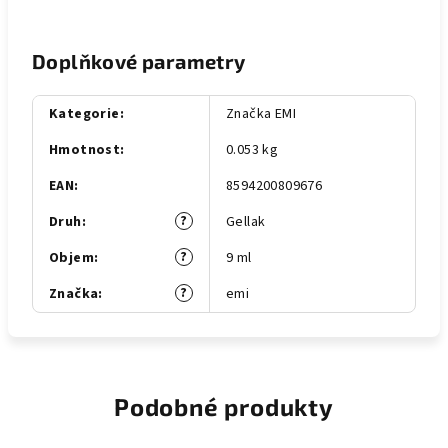
Doplňkové parametry
Kategorie
:
Značka EMI
Hmotnost
:
0.053 kg
EAN
:
8594200809676
?
Druh
:
Gellak
?
Objem
:
9 ml
?
Značka
:
emi
Podobné produkty