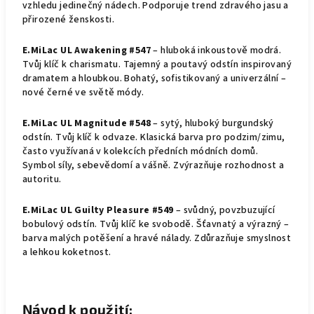
vzhledu jedinečný nádech. Podporuje trend zdravého jasu a
přirozené ženskosti.
E.MiLac UL Awakening #547
– hluboká inkoustově modrá.
Tvůj klíč k charismatu. Tajemný a poutavý odstín inspirovaný
dramatem a hloubkou. Bohatý, sofistikovaný a univerzální –
nové černé ve světě módy.
E.MiLac UL Magnitude #548
– sytý, hluboký burgundský
odstín. Tvůj klíč k odvaze. Klasická barva pro podzim/zimu,
často využívaná v kolekcích předních módních domů.
Symbol síly, sebevědomí a vášně. Zvýrazňuje rozhodnost a
autoritu.
E.MiLac UL Guilty Pleasure #549
– svůdný, povzbuzující
bobulový odstín. Tvůj klíč ke svobodě. Šťavnatý a výrazný –
barva malých potěšení a hravé nálady. Zdůrazňuje smyslnost
a lehkou koketnost.
Návod k použití: