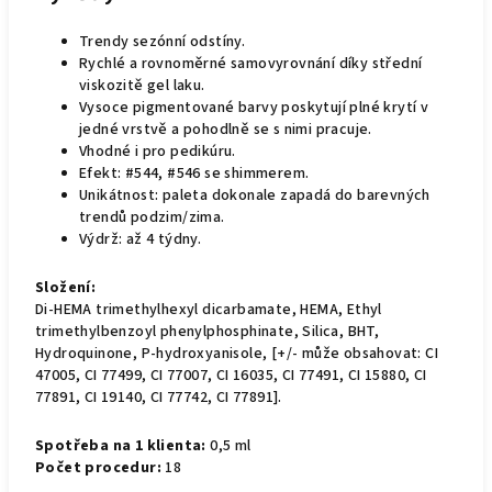
Trendy sezónní odstíny.
Rychlé a rovnoměrné samovyrovnání díky střední
viskozitě gel laku.
Vysoce pigmentované barvy poskytují plné krytí v
jedné vrstvě a pohodlně se s nimi pracuje.
Vhodné i pro pedikúru.
Efekt: #544, #546 se shimmerem.
Unikátnost: paleta dokonale zapadá do barevných
trendů podzim/zima.
Výdrž: až 4 týdny.
Složení:
Di-HEMA trimethylhexyl dicarbamate, HEMA, Ethyl
trimethylbenzoyl phenylphosphinate, Silica, BHT,
Hydroquinone, P-hydroxyanisole, [+/- může obsahovat: CI
47005, CI 77499, CI 77007, CI 16035, CI 77491, CI 15880, CI
77891, CI 19140, CI 77742, CI 77891].
Spotřeba na 1 klienta:
0,5 ml
Počet procedur:
18