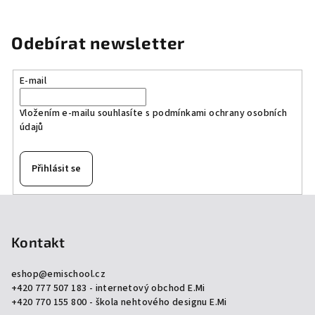
Odebírat newsletter
E-mail
Vložením e-mailu souhlasíte s
podmínkami ochrany osobních
údajů
Přihlásit se
Z
á
p
Kontakt
a
eshop
@
emischool.cz
t
+420 777 507 183 - internetový obchod E.Mi
í
+420 770 155 800 - škola nehtového designu E.Mi