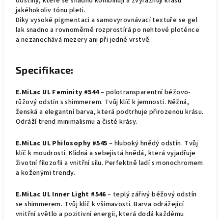
odstíny, které se snadno kombinují a zvýrazňují krásu
jakéhokoliv tónu pleti.
Díky vysoké pigmentaci a samovyrovnávací textuře se gel
lak snadno a rovnoměrně rozprostírá po nehtové ploténce
a nezanechává mezery ani při jedné vrstvě.
Specifikace:
E.MiLac UL Feminity #544
– polotransparentní béžovo-
růžový odstín s shimmerem. Tvůj klíč k jemnosti. Něžná,
ženská a elegantní barva, která podtrhuje přirozenou krásu.
Odráží trend minimalismu a čisté krásy.
E.MiLac UL Philosophy #545
– hluboký hnědý odstín. Tvůj
klíč k moudrosti. Klidná a sebejistá hnědá, která vyjadřuje
životní filozofii a vnitřní sílu. Perfektně ladí s monochromem
a koženými trendy.
E.MiLac UL Inner Light #546
– teplý zářivý béžový odstín
se shimmerem. Tvůj klíč k všímavosti. Barva odrážející
vnitřní světlo a pozitivní energii, která dodá každému