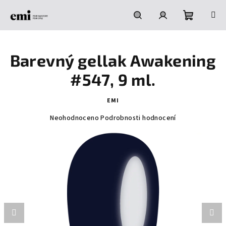
Přejít
na
obsah
Nákupní
Hledat
Přihlášení
Barevný gellak Awakening
košík
#547, 9 ml.
EMI
Průměrné
Neohodnoceno
Podrobnosti hodnocení
hodnocení
produktu
je
0,0
z
5
hvězdiček.