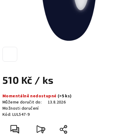
510 Kč
/ ks
Měrná
Momentálně nedostupné
(>5 ks)
cena:
Můžeme doručit do:
13.8.2026
Možnosti doručení
Kód:
LUL547-9