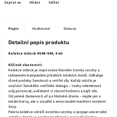
Zeptat se
Hlídat
Sdílet
Popis
Hodnocení
Diskuze
Detailní popis produktu
Kolekce Unlock #544–549, 9 ml
Klíčové vlastnosti:
Kolekce Unlock je inspirována hlavními trendy sezóny a
reklamními kampaněmi předních módních domů. Odhaluje
různé podoby ženskosti a vnitřní síly. Každý odstín je
součástí ženského vnitřního dialogu – touhy odemknout
svůj potenciál, uvědomit si vlastní hodnotu a najít sílu.
Od jemné tlumenosti až po hluboké drama – nejde jen o
módní barvy, ale o vizuální a emocionální manifest moderní
ženy.
Paleta kolekce odráží estetiku sezóny a spojuje univerzální