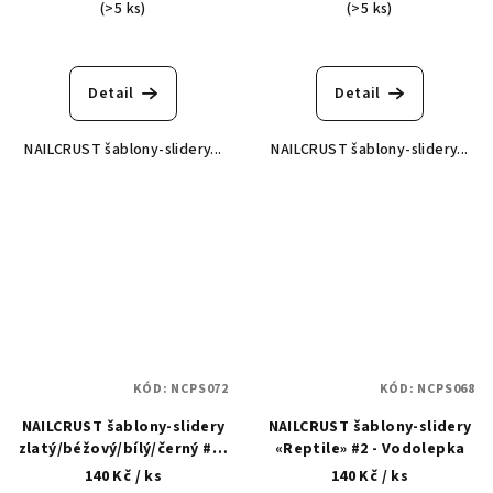
(>5 ks)
(>5 ks)
Detail
Detail
NAILCRUST šablony-slidery...
NAILCRUST šablony-slidery...
KÓD:
NCPS072
KÓD:
NCPS068
NAILCRUST šablony-slidery
NAILCRUST šablony-slidery
zlatý/béžový/bílý/černý #24
«Reptile» #2 - Vodolepka
- Vodolepka
140 Kč
/ ks
140 Kč
/ ks