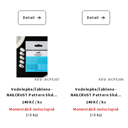
t
ů
Detail
Detail
KÓD:
NCPS107
KÓD:
NCPS106
Vodolepka/šablona -
Vodolepka/šablona -
NAILCRUST Pattern Slider
NAILCRUST Pattern Slider
#59 Ornaments
#58 Narcissuses and
140 Kč
/ ks
140 Kč
/ ks
orchids
Momentálně nedostupné
Momentálně nedostupné
(>5 ks)
(>5 ks)