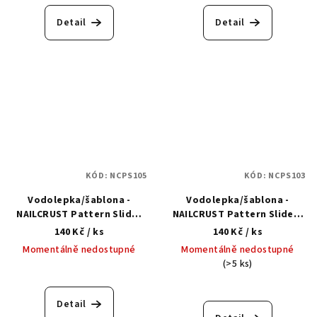
Detail
Detail
KÓD:
NCPS105
KÓD:
NCPS103
Vodolepka/šablona -
Vodolepka/šablona -
NAILCRUST Pattern Slider
NAILCRUST Pattern Sliders
#57 Chrysanthemums and
#56 Reptile
140 Kč
/ ks
140 Kč
/ ks
poppies
Momentálně nedostupné
Momentálně nedostupné
(>5 ks)
Detail