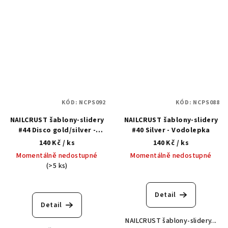
KÓD:
NCPS092
KÓD:
NCPS088
NAILCRUST šablony-slidery
NAILCRUST šablony-slidery
#44 Disco gold/silver -
#40 Silver - Vodolepka
Vodolepka
140 Kč
/ ks
140 Kč
/ ks
Momentálně nedostupné
Momentálně nedostupné
(>5 ks)
Detail
Detail
NAILCRUST šablony-slidery...