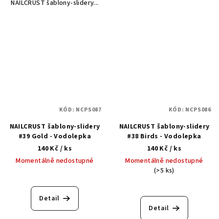
NAILCRUST šablony-slidery...
KÓD:
NCPS087
KÓD:
NCPS086
NAILCRUST šablony-slidery
NAILCRUST šablony-slidery
#39 Gold - Vodolepka
#38 Birds - Vodolepka
140 Kč
/ ks
140 Kč
/ ks
Momentálně nedostupné
Momentálně nedostupné
(>5 ks)
Detail
Detail