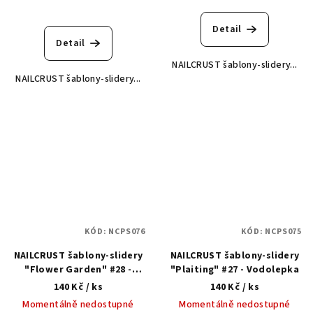
Detail
Detail
NAILCRUST šablony-slidery...
NAILCRUST šablony-slidery...
KÓD:
NCPS076
KÓD:
NCPS075
NAILCRUST šablony-slidery
NAILCRUST šablony-slidery
"Flower Garden" #28 -
"Plaiting" #27 - Vodolepka
Vodolepka
140 Kč
/ ks
140 Kč
/ ks
Momentálně nedostupné
Momentálně nedostupné