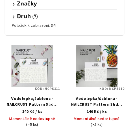
Značky
Druh
?
Položek k zobrazení:
34
V
ý
p
i
s
p
KÓD:
NCPS111
KÓD:
NCPS110
r
Vodolepka/šablona -
Vodolepka/šablona -
o
NAILCRUST Pattern Slider
NAILCRUST Pattern Slider
d
#63 Pansies and
#62 Summer Mood
140 Kč
/ ks
140 Kč
/ ks
u
Hydrangeas
Momentálně nedostupné
Momentálně nedostupné
k
(>5 ks)
(>5 ks)