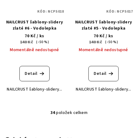
KÓD:
NCPS018
KÓD:
NCPS017
NAILCRUST šablony-slidery
NAILCRUST šablony-slidery
zlaté #6 - Vodolepka
zlaté #5 - Vodolepka
70 Kč
/ ks
70 Kč
/ ks
140 Kč
140 Kč
(–50 %)
(–50 %)
Momentálně nedostupné
Momentálně nedostupné
Detail
Detail
NAILCRUST šablony-slidery...
NAILCRUST šablony-slidery...
34
položek celkem
O
v
l
á