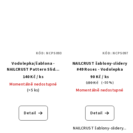
KÓD:
NCPS093
KÓD:
NCPS097
Vodolepka/šablona -
NAILCRUST šablony-slidery
NAILCRUST Pattern Slider
#49 Roses - Vodolepka
Black #45 Dolls
140 Kč
/ ks
90 Kč
/ ks
180 Kč
(–50 %)
Momentálně nedostupné
(>5 ks)
Momentálně nedostupné
Detail
Detail
NAILCRUST šablony-slidery...