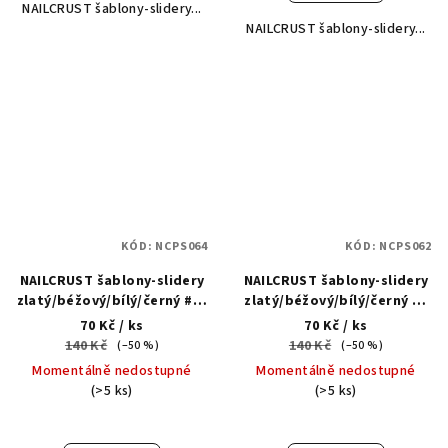
NAILCRUST šablony-slidery...
NAILCRUST šablony-slidery...
KÓD:
NCPS064
KÓD:
NCPS062
NAILCRUST šablony-slidery
NAILCRUST šablony-slidery
zlatý/béžový/bílý/černý #10
zlatý/béžový/bílý/černý #3
- Vodolepka
- Vodolepka
70 Kč
/ ks
70 Kč
/ ks
140 Kč
140 Kč
(–50 %)
(–50 %)
Momentálně nedostupné
Momentálně nedostupné
(>5 ks)
(>5 ks)