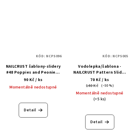
KÓD:
NCPS096
KÓD:
NCPS005
NAILCRUST šablony-slidery
Vodolepka/šablona -
#48 Poppies and Peonies -
NAILCRUST Pattern Slider
Vodolepka
#5
90 Kč
/ ks
70 Kč
/ ks
140 Kč
(–50 %)
Momentálně nedostupné
Momentálně nedostupné
(>5 ks)
Detail
Detail