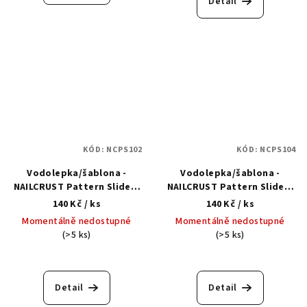
Detail
KÓD:
NCPS102
KÓD:
NCPS104
Vodolepka/šablona -
Vodolepka/šablona -
NAILCRUST Pattern Sliders
NAILCRUST Pattern Sliders
#55 Quilted Manicure
#54 Knitting Patterns
140 Kč
/ ks
140 Kč
/ ks
Momentálně nedostupné
Momentálně nedostupné
(>5 ks)
(>5 ks)
Detail
Detail