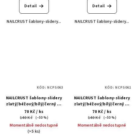
Detail
Detail
NAILCRUST šablony-slidery...
NAILCRUST šablony-slidery...
KÓD:
NCPS063
KÓD:
NCPS061
NAILCRUST šablony-slidery
NAILCRUST šablony-slidery
zlatý/béžový/bílý/černý #7
zlatý/béžový/bílý/černý #2
- Vodolepka
- Vodolepka
70 Kč
/ ks
70 Kč
/ ks
140 Kč
140 Kč
(–50 %)
(–50 %)
Momentálně nedostupné
Momentálně nedostupné
(>5 ks)