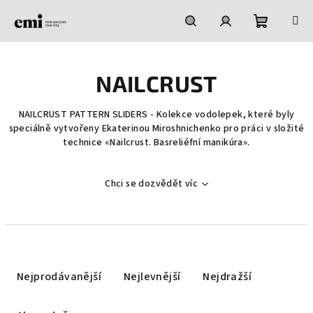
Přejít
na
obsah
Nákupní
Hledat
Přihlášení
NAILCRUST
košík
NAILCRUST PATTERN SLIDERS - Kolekce vodolepek, které byly
speciálně vytvořeny Ekaterinou Miroshnichenko pro práci v složité
technice «Nailcrust. Basreliéfní manikúra».
Chci se dozvědět víc
Ř
a
Nejprodávanější
Nejlevnější
Nejdražší
z