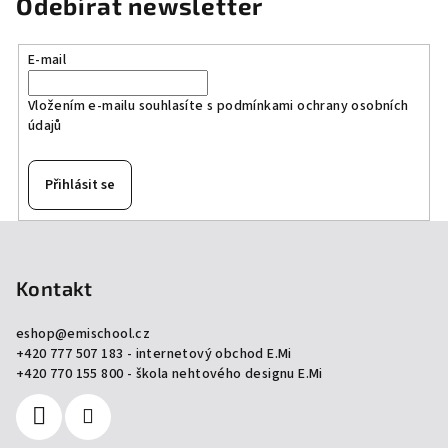
Odebírat newsletter
d
a
E-mail
c
í
Vložením e-mailu souhlasíte s
podmínkami ochrany osobních
p
údajů
r
v
k
Přihlásit se
y
v
Z
ý
á
p
p
Kontakt
i
a
s
eshop
@
emischool.cz
u
t
+420 777 507 183 - internetový obchod E.Mi
í
+420 770 155 800 - škola nehtového designu E.Mi