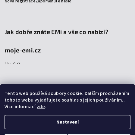
Nová registrace
Zapomenuté heslo
Jak dobře znáte EMi a vše co nabízí?
moje-emi.cz
16.5.2022
Přijímáme online platby
Tento web používá soubory cookie. Dalším procházením
tohoto webu vyjadřujete souhlas s jejich používáním..
Více informací
zde
.
Nastavení
Copyright 2026
emi-shop.cz
. Všechna práva vyhrazena.