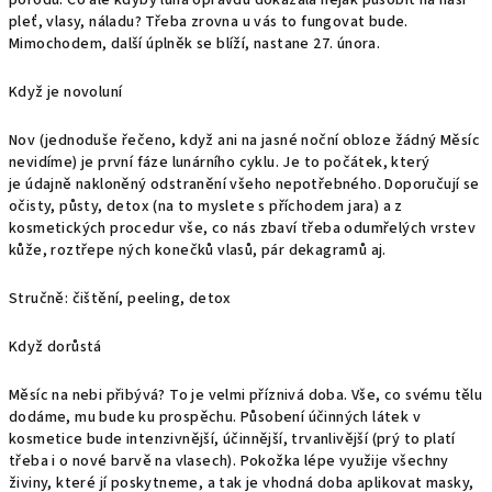
porodů. Co ale kdyby luna opravdu dokázala nějak působit na naši
pleť, vlasy, náladu? Třeba zrovna u vás to fungovat bude.
Mimochodem, další úplněk se blíží, nastane 27. února.
Když je novoluní
Nov (jednoduše řečeno, když ani na jasné noční obloze žádný Měsíc
nevidíme) je první fáze lunárního cyklu. Je to počátek, který
je údajně nakloněný odstranění všeho nepotřebného. Doporučují se
očisty, půsty, detox (na to myslete s příchodem jara) a z
kosmetických procedur vše, co nás zbaví třeba odumřelých vrstev
kůže, roztřepe ných konečků vlasů, pár dekagramů aj.
Stručně: čištění, peeling, detox
Když dorůstá
Měsíc na nebi přibývá? To je velmi příznivá doba. Vše, co svému tělu
dodáme, mu bude ku prospěchu. Působení účinných látek v
kosmetice bude intenzivnější, účinnější, trvanlivější (prý to platí
třeba i o nové barvě na vlasech). Pokožka lépe využije všechny
živiny, které jí poskytneme, a tak je vhodná doba aplikovat masky,