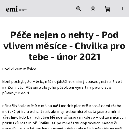
Přejít
na
obsah
Nákupní
Hledat
Přihlášení
Péče nejen o nehty - Pod
košík
vlivem měsíce - Chvilka pro
tebe - únor 2021
Pod vlivem měsíce
Není pochyb, že Měsíc, náš nejbližší vesmírný soused, má na život
na Zemi vliv. Můžeme ale jeho působení využít i v péči o své
půvaby? Kdoví...
Přitažlivá síla Měsíce má na naší modré planetě na svědomí třeba
mořský příliv a odliv. Jinak ale mají odborníci zhusta jasno a mírní
všechny, kdo by rádi vlivu Měsíce připisovali kdeco – od zázračných
přírůstků rostlin při úplňku až po množství dopravních nehod či