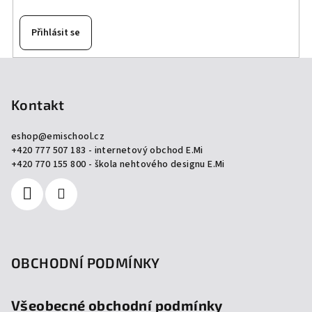
Přihlásit se
Z
á
p
Kontakt
a
eshop
@
emischool.cz
t
+420 777 507 183 - internetový obchod E.Mi
í
+420 770 155 800 - škola nehtového designu E.Mi
OBCHODNÍ PODMÍNKY
Všeobecné obchodní podmínky