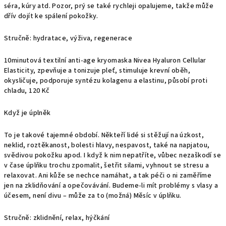
séra, kúry atd. Pozor, prý se také rychleji opalujeme, takže může
dřív dojít ke spálení pokožky.
Stručně: hydratace, výživa, regenerace
10minutová textilní anti-age kryomaska Nivea Hyaluron Cellular
Elasticity, zpevňuje a tonizuje pleť, stimuluje krevní oběh,
okysličuje, podporuje syntézu kolagenu a elastinu, působí proti
chladu, 120 Kč
Když je úplněk
To je takové tajemné období. Někteří lidé si stěžují na úzkost,
neklid, roztěkanost, bolesti hlavy, nespavost, také na napjatou,
svědivou pokožku apod. I když k nim nepatříte, vůbec nezaškodí se
v čase úplňku trochu zpomalit, šetřit silami, vyhnout se stresu a
relaxovat. Ani kůže se nechce namáhat, a tak péči o ni zaměříme
jen na zklidňování a opečovávání. Budeme-li mít problémy s vlasy a
účesem, není divu – může za to (možná) Měsíc v úplňku.
Stručně: zklidnění, relax, hýčkání