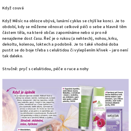
Když couvá
Když Měsíc na obloze ubývá, lunární cyklus se chýlí ke konci. Je to
období, kdy se můžeme věnovat celkové péči o sebe a hlavně těm
částem těla, na které občas zapomínáme nebo si pro ně
nenajdeme dost času. Řeč je o rukou (a nehtech), nohou, krku,
dekoltu, kolenou, loktech a podobně. Je to také vhodná doba
pustit se do boje třeba s celulitidou či vylepšením křivek – jaro není
tak daleko.
Stručně: pryč s celulitidou, péče o ruce a nohy