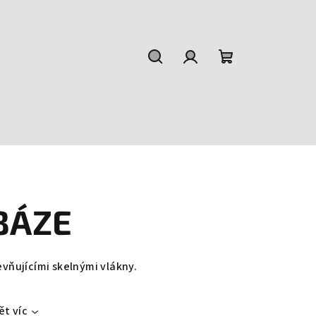
Hledat
Přihlášení
Nákupní
košík
BÁZE
evňujícími skelnými vlákny.
ět víc