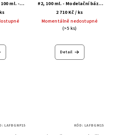
100 ml. -
#2, 100 ml. - Modelační báze
ze se
se zpevňujícím syntetickým
 ks
2 710 Kč
/ ks
tetickým
vláknem
dostupné
Momentálně nedostupné
m
(>5 ks)
Detail
D:
LAFBGNP15
KÓD:
LAFBGM15