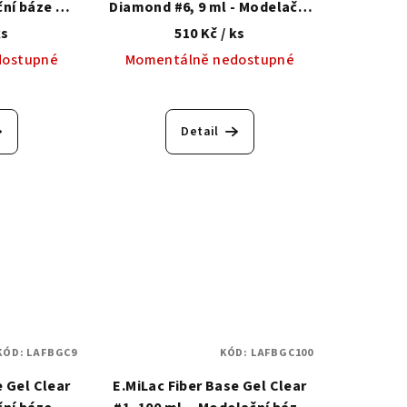
ční báze se
Diamond #6, 9 ml - Modelační
tetickým
báze se zpevňujícím
ks
510 Kč
/ ks
m
syntetickým vláknem
dostupné
Momentálně nedostupné
Detail
KÓD:
LAFBGC9
KÓD:
LAFBGC100
e Gel Clear
E.MiLac Fiber Base Gel Clear