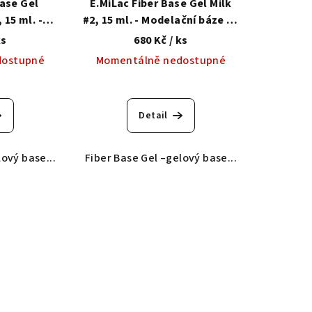
Base Gel
E.MiLac Fiber Base Gel Milk
 15 ml. -
#2, 15 ml. - Modelační báze se
ze se
zpevňujícím syntetickým
ks
680 Kč
/ ks
tetickým
vláknem
dostupné
Momentálně nedostupné
m
Detail
lový base...
Fiber Base Gel –gelový base...