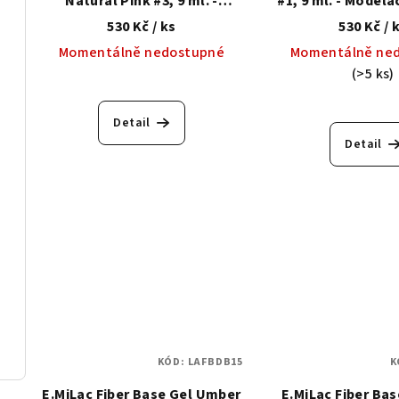
Natural Pink #3, 9 ml. -
#1, 9 ml. - Modela
Modelační báze se
zpevňujícím syn
530 Kč
/ ks
530 Kč
/ 
zpevňujícím syntetickým
vlákne
Momentálně nedostupné
Momentálně ne
vláknem
(>5 ks)
Detail
Detail
KÓD:
LAFBDB15
K
E.MiLac Fiber Base Gel Umber
E.MiLac Fiber Bas