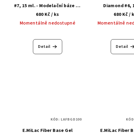
#7, 15 ml. - Modelační báze se
Diamond #6, 1
zpevňujícím syntetickým
Modelační bá
680 Kč
/ ks
680 Kč
/ 
vláknem
zpevňujícím syn
Momentálně nedostupné
Momentálně ne
vlákne
Detail
Detail
KÓD:
LAFBGD100
KÓD
E.MiLac Fiber Base Gel
E.MiLac Fiber 