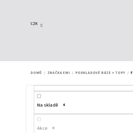
Přejít
na
obsah
CZK
DOMŮ
/
ZNAČKA EMI
/
PODKLADOVÉ BÁZE + TOPY
/
F
P
o
Na skladě
4
s
t
Akce
0