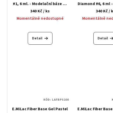
r
d
#1, 6 ml. - Modelační báze se
Diamond #6, 6 ml 
o
zpevňujícím syntetickým
báze se zpevň
340 Kč
/ ks
340 Kč
/ 
u
vláknem
syntetickým 
Momentálně nedostupné
Momentálně ne
d
k
u
t
k
Detail
Detail
ů
t
ů
KÓD:
LAFBPS100
E.MiLac Fiber Base Gel Pastel
E.MiLac Fiber Bas