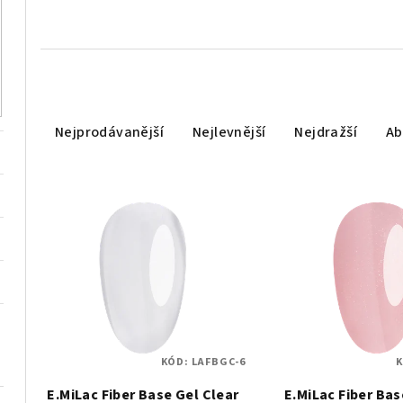
Ř
Nejprodávanější
Nejlevnější
Nejdražší
Ab
a
z
V
e
ý
n
p
í
i
p
s
r
KÓD:
LAFBGC-6
p
o
E.MiLac Fiber Base Gel Clear
E.MiLac Fiber Bas