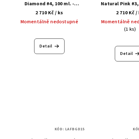
Diamond #4, 100 ml. -
Natural Pink #3, 
Modelační báze se
Modelační bá
2 710 Kč
/ ks
2 710 Kč
/
zpevňujícím syntetickým
zpevňujícím syn
Momentálně nedostupné
Momentálně ne
vláknem
vlákne
(1 ks)
Detail
Detail
KÓD:
LAFBGD15
KÓ