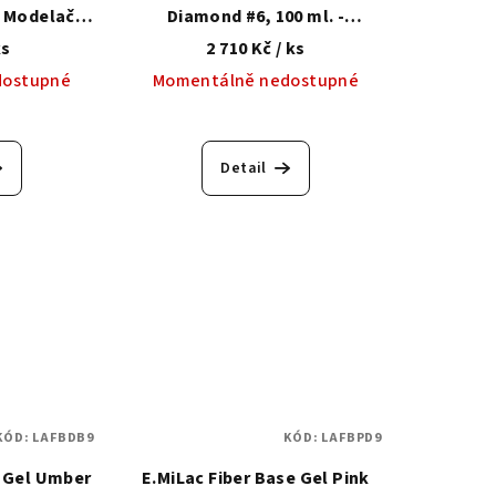
- Modelační
Diamond #6, 100 ml. -
ujícím
Modelační báze se
ks
2 710 Kč
/ ks
vláknem
zpevňujícím syntetickým
dostupné
Momentálně nedostupné
vláknem
Detail
KÓD:
LAFBDB9
KÓD:
LAFBPD9
e Gel Umber
E.MiLac Fiber Base Gel Pink