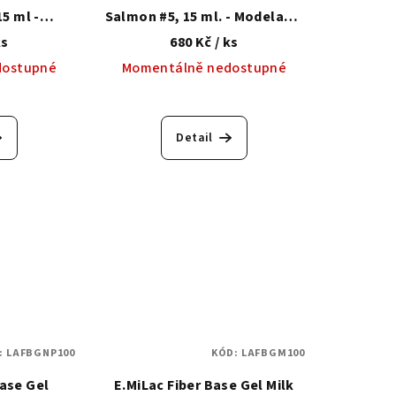
5 ml -
Salmon #5, 15 ml. - Modelační
ze se
báze se zpevňujícím
ks
680 Kč
/ ks
tetickým
syntetickým vláknem
dostupné
Momentálně nedostupné
m
Detail
:
LAFBGNP100
KÓD:
LAFBGM100
Base Gel
E.MiLac Fiber Base Gel Milk