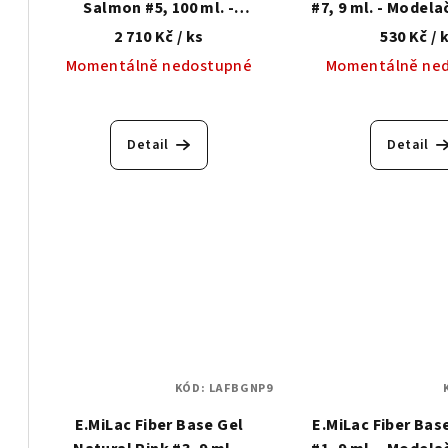
Salmon #5, 100 ml. -
#7, 9 ml. - Modela
Modelační báze se
zpevňujícím syn
2 710 Kč
/ ks
530 Kč
/ 
zpevňujícím syntetickým
vlákne
Momentálně nedostupné
Momentálně ne
vláknem
Detail
Detail
KÓD:
LAFBGNP9
E.MiLac Fiber Base Gel
E.MiLac Fiber Bas