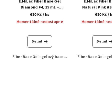
E.MiLac Fiber Base Gel
E.MiLac Fiber 
Diamond #4, 15 ml. -
Natural Pink #3,
Modelační báze se
Modelační bá
680 Kč
/ ks
680 Kč
/ 
zpevňujícím syntetickým
zpevňujícím syn
Momentálně nedostupné
Momentálně ne
vláknem
vlákne
Detail
Detail
Fiber Base Gel –gelový base...
Fiber Base Gel –ge