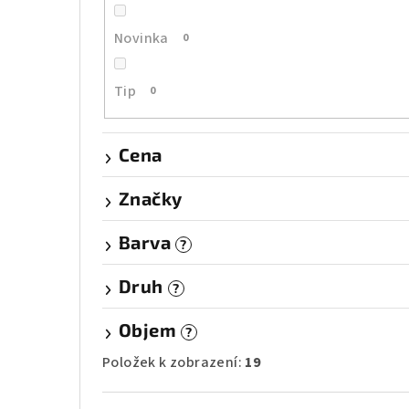
r
a
Novinka
0
n
Tip
0
n
í
Cena
p
Značky
a
Barva
n
?
e
Druh
?
l
Objem
?
Položek k zobrazení:
19
Přeskočit