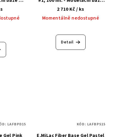
ční báze se
#1, 100 ml. - Modelační báze
tetickým
se zpevňujícím syntetickým
ks
2 710 Kč
/ ks
m
vláknem
dostupné
Momentálně nedostupné
Detail
ÓD:
LAFBPD15
KÓD:
LAFBPS15
e Gel Pink
E.MiLac Fiber Base Gel Pastel