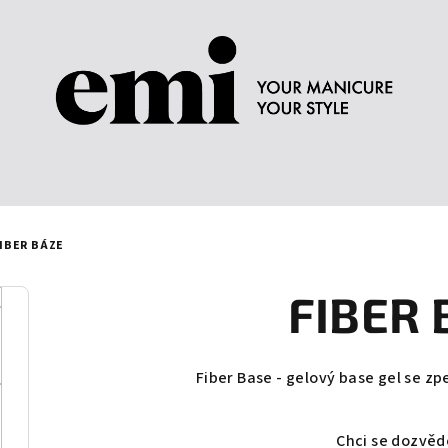
IBER BÁZE
FIBER 
Fiber Base - gelový base gel se zp
Chci se dozvěd