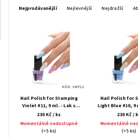
Ř
Nejprodávanější
Nejlevnější
Nejdražší
A
a
z
V
e
ý
n
p
í
i
p
s
r
KÓD:
SNP11
p
o
Nail Polish for Stamping
Nail Polish for
r
d
Violet #11, 9 ml. - Lak s
Light Blue #10, 9 
o
gelovým efektem na
gelovým efek
230 Kč
/ ks
230 Kč
/ 
u
razítkování
razítková
Momentálně nedostupné
Momentálně ne
d
k
(>5 ks)
(>5 ks)
u