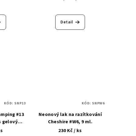
Detail
KÓD:
SNP13
KÓD:
SNPW6
tamping #13
Neonový lak na razítkování
Cheshire #W6, 9 ml.
ítkování
ks
230 Kč
/ ks