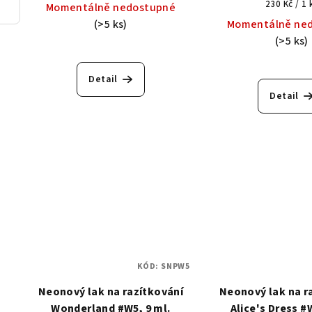
Měrná
230 Kč / 1 
Momentálně nedostupné
cena:
(>5 ks)
Momentálně ne
(>5 ks)
Detail
Detail
KÓD:
SNPW5
Neonový lak na razítkování
Neonový lak na r
Wonderland #W5, 9 ml.
Alice's Dress #