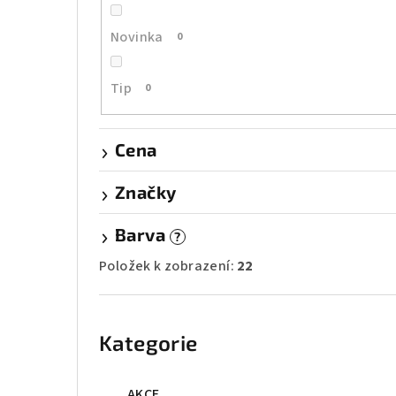
r
a
Novinka
0
n
Tip
0
n
í
Cena
p
Značky
a
Barva
n
?
Položek k zobrazení:
22
e
l
Přeskočit
kategorie
Kategorie
AKCE