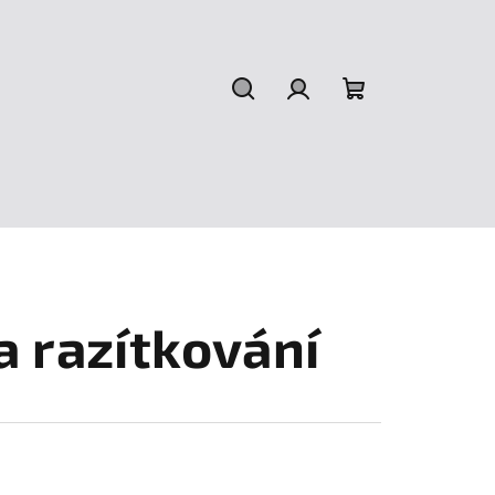
Hledat
Přihlášení
Nákupní
košík
a razítkování