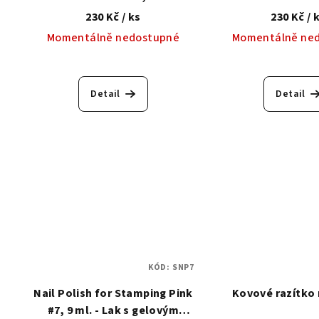
230 Kč
/ ks
230 Kč
/ 
Momentálně nedostupné
Momentálně ne
Detail
Detail
KÓD:
SNP7
Nail Polish for Stamping Pink
Kovové razítko 
#7, 9 ml. - Lak s gelovým