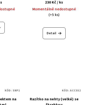
ks
230 Kč
/ ks
dostupné
Momentálně nedostupné
(>5 ks)
Detail
KÓD:
SNP1
KÓD:
ACCSS2
fektem na
Razítko na nehty (velké) se
9 ml.
škrabkou