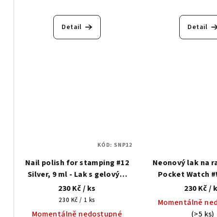
t
k
ů
Detail
Detail
t
ů
KÓD:
SNP12
Nail polish for stamping #12
Neonový lak na r
Silver, 9 ml - Lak s gelovým
Pocket Watch #W
efektem na razítkování
230 Kč
/ ks
230 Kč
/ 
Měrná
230 Kč / 1 ks
Momentálně ne
cena:
Momentálně nedostupné
(>5 ks)