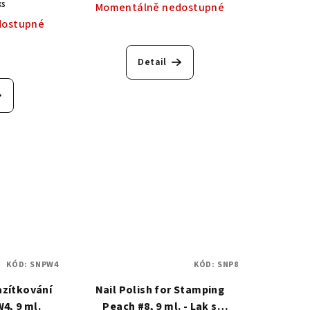
ks
Momentálně nedostupné
dostupné
Detail
KÓD:
SNPW4
KÓD:
SNP8
azítkování
Nail Polish for Stamping
W4, 9 ml.
Peach #8, 9 ml. - Lak s