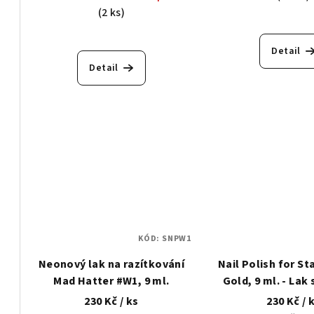
(2 ks)
Detail
Detail
KÓD:
SNPW1
Neonový lak na razítkování
Nail Polish for S
Mad Hatter #W1, 9 ml.
Gold, 9 ml. - Lak s gelovým
efektem na raz
230 Kč
/ ks
230 Kč
/ 