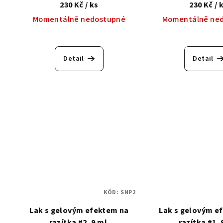
230 Kč
/ ks
230 Kč
/ 
Momentálně nedostupné
Momentálně ne
Detail
Detail
KÓD:
SNP2
Lak s gelovým efektem na
Lak s gelovým e
razítka #2, 9 ml.
razítka #1, 