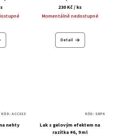
gelovým efektem na
ks
230 Kč
/ ks
razítkování
dostupné
Momentálně nedostupné
Detail
KÓD:
ACCSS3
KÓD:
SNP6
na nehty
Lak s gelovým efektem na
razítka #6, 9 ml