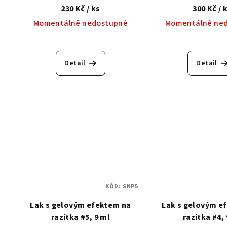
efektem na razítkování
230 Kč
/ ks
300 Kč
/ 
Momentálně nedostupné
Momentálně ne
Detail
Detail
KÓD:
SNP5
Lak s gelovým efektem na
Lak s gelovým e
razítka #5, 9 ml
razítka #4,