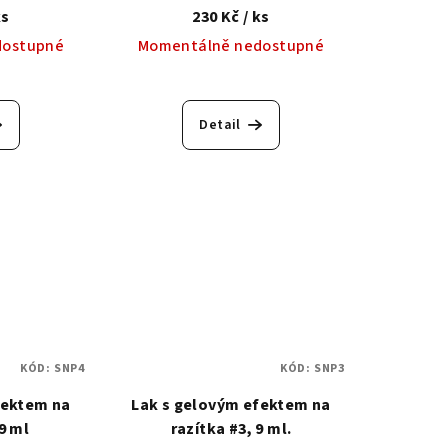
ks
230 Kč
/ ks
dostupné
Momentálně nedostupné
Detail
KÓD:
SNP4
KÓD:
SNP3
fektem na
Lak s gelovým efektem na
 9 ml
razítka #3, 9 ml.