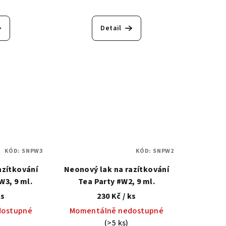
Detail
KÓD:
SNPW3
KÓD:
SNPW2
azítkování
Neonový lak na razítkování
3, 9 ml.
Tea Party #W2, 9 ml.
ks
230 Kč
/ ks
dostupné
Momentálně nedostupné
(>5 ks)