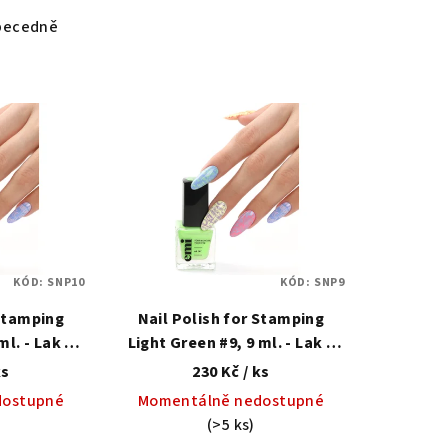
becedně
KÓD:
SNP10
KÓD:
SNP9
 Stamping
Nail Polish for Stamping
ml. - Lak s
Light Green #9, 9 ml. - Lak s
tem na
gelovým efektem na
ks
230 Kč
/ ks
ní
razítkování
dostupné
Momentálně nedostupné
(>5 ks)