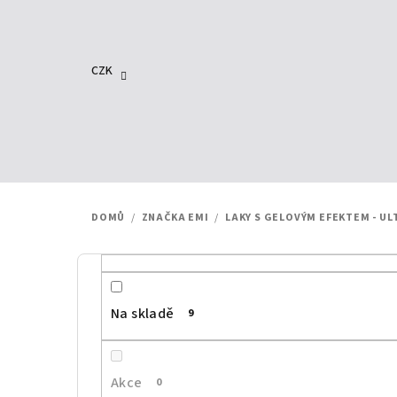
Přejít
na
obsah
CZK
DOMŮ
/
ZNAČKA EMI
/
LAKY S GELOVÝM EFEKTEM - U
P
o
Na skladě
9
s
t
Akce
0