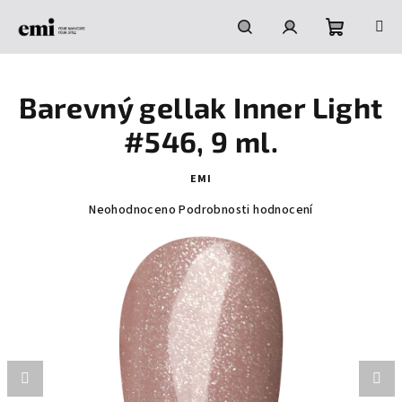
Přejít
na
obsah
Nákupní
Hledat
Přihlášení
Barevný gellak Inner Light
košík
#546, 9 ml.
EMI
Průměrné
Neohodnoceno
Podrobnosti hodnocení
hodnocení
produktu
je
0,0
z
5
hvězdiček.