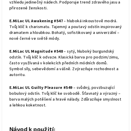
vzhledu jedinečný nádech. Podporuje trend zdravého jasu a
přirozené ženskosti.
E.MiLac UL Awakening #547
– hluboká inkoustově modrá.
Tvůj klíč k charismatu. Tajemný a poutavý odstín inspirovaný
dramatem a hloubkou. Bohatý, sofistikovaný a univerzální –
nové černé ve světě módy.
E.MiLac UL Magnitude #548
– sytý, hluboký burgundský
odstín. Tvůj klíč k odvaze. Klasická barva pro podzim/zimu,
často využívaná v kolekcích předních módních domů.
Symbol síly, sebevědomí a vášně. Zvýrazňuje rozhodnost a
autoritu.
E.MiLac UL Guilty Pleasure #549
– svůdný, povzbuzující
bobulový odstín. Tvůj klíč ke svobodě. Šťavnatý a výrazný –
barva malých potěšení a hravé nálady. Zdůrazňuje smyslnost
a lehkou koketnost.
Návod k použití: