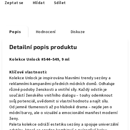
Zeptat se
Hlídat
Sdílet
Popis
Hodnocení
Diskuze
Detailní popis produktu
Kolekce Unlock #544–549, 9 ml
Klíčové vlastnosti:
Kolekce Unlock je inspirována hlavními trendy sezóny a
reklamními kampaněmi předních módních domů. Odhaluje
různé podoby ženskosti a vnitřní síly. Každý odstín je
součástí ženského vnitřního dialogu – touhy odemknout
svůj potenciál, uvědomit si vlastní hodnotu a najít sílu.
Od jemné tlumenosti až po hluboké drama – nejde jen o
módní barvy, ale o vizuální a emocionální manifest moderní
ženy.
Paleta kolekce odráží estetiku sezóny a spojuje univerzální