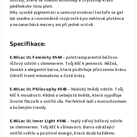
odstíny, které se snadno kombinují a zvýrazňují krásu
jakéhokoliv tónu pleti.
Díky vysoké pigmentaci a samovyrovnávací textuře se gel
lak snadno a rovnoměrně rozprostírá po nehtové ploténce
a nezanechává mezery ani při jedné vrstvě.
Specifikace:
E.MiLac UL Feminity #544
– polotransparentní béžovo-
růžový odstín s shimmerem. Tvůj klíč k jemnosti. Něžná,
ženská a elegantní barva, která podtrhuje přirozenou krásu.
Odráží trend minimalismu a čisté krásy.
E.MiLac UL Philosophy #545
– hluboký hnědý odstín. Tvůj
klíč k moudrosti. Klidná a sebejistá hnědá, která vyjadřuje
životní filozofii a vnitřní sílu. Perfektně ladí s monochromem
a koženými trendy.
E.MiLac UL Inner Light #546
– teplý zářivý béžový odstín
se shimmerem. Tvůj klíč k všímavosti. Barva odrážející
vnitřní světlo a pozitivní energii, která dodá každému