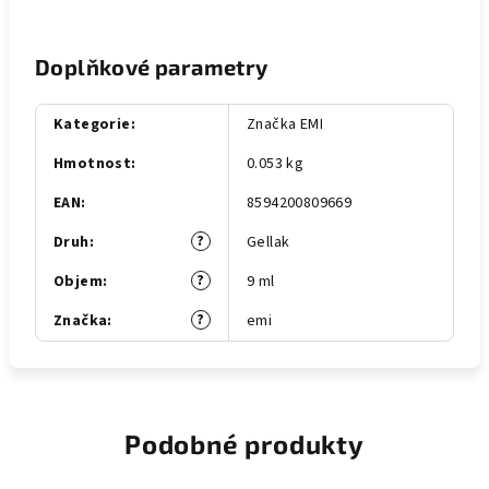
Doplňkové parametry
Kategorie
:
Značka EMI
Hmotnost
:
0.053 kg
EAN
:
8594200809669
?
Druh
:
Gellak
?
Objem
:
9 ml
?
Značka
:
emi
Podobné produkty