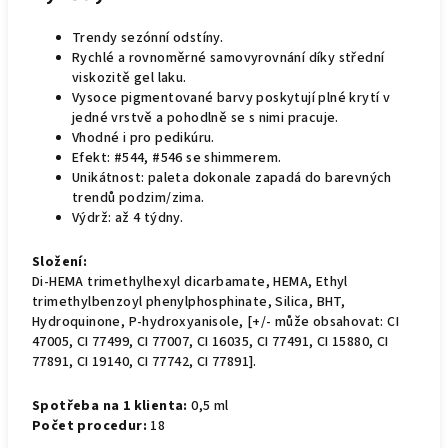
Trendy sezónní odstíny.
Rychlé a rovnoměrné samovyrovnání díky střední
viskozitě gel laku.
Vysoce pigmentované barvy poskytují plné krytí v
jedné vrstvě a pohodlně se s nimi pracuje.
Vhodné i pro pedikúru.
Efekt: #544, #546 se shimmerem.
Unikátnost: paleta dokonale zapadá do barevných
trendů podzim/zima.
Výdrž: až 4 týdny.
Složení:
Di-HEMA trimethylhexyl dicarbamate, HEMA, Ethyl
trimethylbenzoyl phenylphosphinate, Silica, BHT,
Hydroquinone, P-hydroxyanisole, [+/- může obsahovat: CI
47005, CI 77499, CI 77007, CI 16035, CI 77491, CI 15880, CI
77891, CI 19140, CI 77742, CI 77891].
Spotřeba na 1 klienta:
0,5 ml
Počet procedur:
18