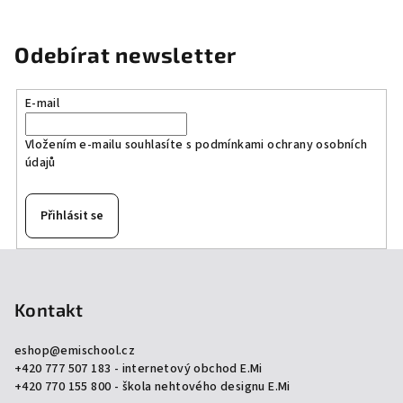
Odebírat newsletter
E-mail
Vložením e-mailu souhlasíte s
podmínkami ochrany osobních
údajů
Přihlásit se
Z
á
p
Kontakt
a
eshop
@
emischool.cz
t
+420 777 507 183 - internetový obchod E.Mi
í
+420 770 155 800 - škola nehtového designu E.Mi