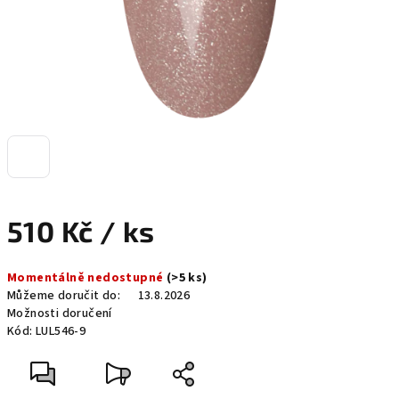
510 Kč
/ ks
Měrná
Momentálně nedostupné
(>5 ks)
cena:
Můžeme doručit do:
13.8.2026
Možnosti doručení
Kód:
LUL546-9