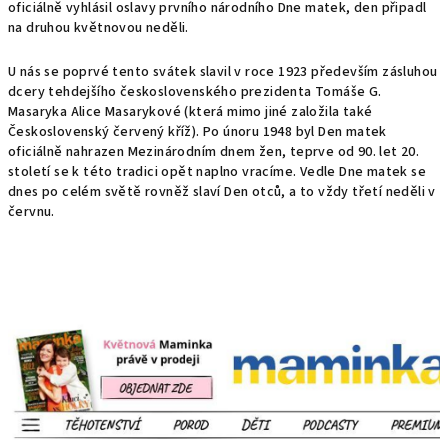
oficiálně vyhlásil oslavy prvního národního Dne matek, den připadl
na druhou květnovou neděli.
U nás se poprvé tento svátek slavil v roce 1923 především zásluhou
dcery tehdejšího československého prezidenta Tomáše G.
Masaryka Alice Masarykové (která mimo jiné založila také
Československý červený kříž). Po únoru 1948 byl Den matek
oficiálně nahrazen Mezinárodním dnem žen, teprve od 90. let 20.
století se k této tradici opět naplno vracíme. Vedle Dne matek se
dnes po celém světě rovněž slaví Den otců, a to vždy třetí neděli v
červnu.