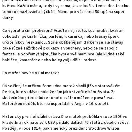
pozorností můžete samozřejmě kdykoli, nejen o druhé neděli v
květnu. Každá máma, tedy i vy sama, si zaslouží v tento den trochu
toho rozmazlování a hýčkání. Máme pro vás hned 50 tipů na super
dárky.
Co vybrat a čím překvapit? Vsaďte na jistotu: kosmetika, kvalitní
čokoláda, pěkná knížka, parfém, luxusní čaj nebo krásný šperk
určitě nikdy nezklamou. Stále oblíbenějším dárkem se ale stávají
také různé zážitkové poukazy a vouchery, nebojte se zapojit
fantazii a popřemýšlejte, čím byste své mamince (ale klidně také
babičce, kamarádce nebo kolegyni) udělali radost.
Co možná nevíte o Dni matek?
Dá se říct, že určitou formu dne matek slavili již ve starověkém
Řecku, kde vzdávali hold ženám jako stvořitelkám života. Za
skutečného předchůdce tohoto svátku můžeme považovat
Mateřskou neděli, kterou uspořádali v Anglii v 16. století.
Historicky první oficiální oslava Dne matek proběhla v roce 1908 ve
Filadelfii a rok nato se k USA přidalo dalších 45 států z celého světa.
Později, v roce 1914, pak americký prezident Woodrow Wilson