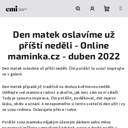
Přejít
na
obsah
Nákupní
Hledat
Přihlášení
Den matek oslavíme už
košík
příští neděli - Online
maminka.cz - duben 2022
Den matek oslavíme už příští neděli. Čím potěšit tu svou? Inspirujte
se v galerii
Den matek připadá již tradičně na druhou květnovou neděli.
Udělejte své mamince radost a ukažte, jak moc vám na ní záleží.
Tady je spousta inspirace, čím potěšit, poděkovat, dát najevo
lásku, obdiv a uznání. A nezapomeňte si tento sváteční den užít i vy
se svou rodinou. Oslavujete přece i sebe.
Potěšit svou maminku nějakým úžasným dárkem nebo milou