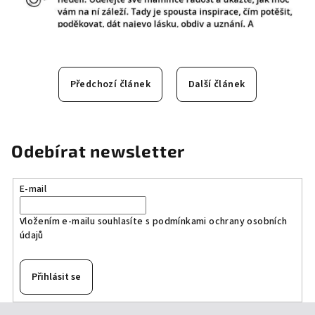
Předchozí článek
Další článek
Odebírat newsletter
E-mail
Vložením e-mailu souhlasíte s
podmínkami ochrany osobních
údajů
Přihlásit se
Z