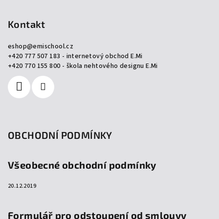
á
p
Kontakt
a
eshop
@
emischool.cz
t
+420 777 507 183 - internetový obchod E.Mi
í
+420 770 155 800 - škola nehtového designu E.Mi
OBCHODNÍ PODMÍNKY
Všeobecné obchodní podmínky
20.12.2019
Formulář pro odstoupení od smlouvy