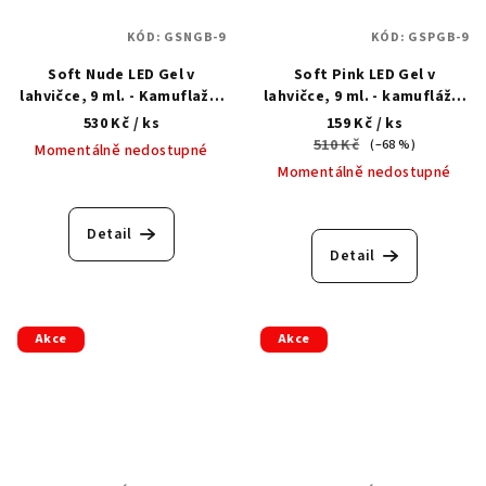
KÓD:
GSNGB-9
KÓD:
GSPGB-9
Soft Nude LED Gel v
Soft Pink LED Gel v
lahvičce, 9 ml. - Kamuflažní
lahvičce, 9 ml. - kamuflážní
stavební LED gel v lahvičce
stavební gel
530 Kč
/ ks
159 Kč
/ ks
510 Kč
(–68 %)
Momentálně nedostupné
Momentálně nedostupné
Detail
Detail
Akce
Akce