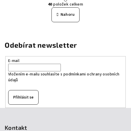
O
r
40
položek celkem
á
v
n
l
Nahoru
k
á
o
d
v
a
á
n
c
Odebírat newsletter
í
í
p
r
E-mail
v
k
Vložením e-mailu souhlasíte s
podmínkami ochrany osobních
údajů
y
v
ý
Přihlásit se
p
i
Z
s
á
u
p
Kontakt