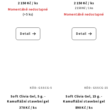
2 150 Kč
/ ks
2 150 Kč
/ ks
Měrná
2 150 Kč / 1 ks
Momentálně nedostupné
cena:
(>5 ks)
Momentálně nedostupné
Detail
Detail
KÓD:
GSSCG-5
KÓD:
GSSCG-15
Soft Clivia Gel, 5 g. -
Soft Clivia Gel, 15 g. -
Kamuflážní stavební gel
Kamuflážní stavební gel
370 Kč
/ ks
890 Kč
/ ks