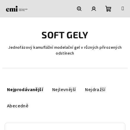
Přejít
na
obsah
Nákupní
Hledat
Přihlášení
SOFT GELY
košík
Jednofázový kamuflážní modelační gel v různých přirozených
odstínech
Ř
a
Nejprodávanější
Nejlevnější
Nejdražší
z
e
Abecedně
n
í
p