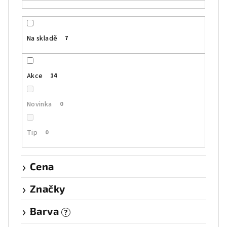
r
o
Na skladě
7
d
u
k
Akce
14
t
ů
Novinka
0
Tip
0
Cena
Značky
Barva
?