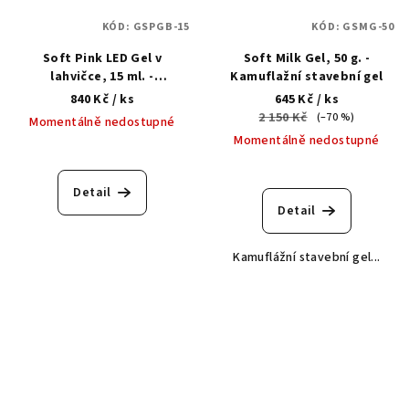
KÓD:
GSPGB-15
KÓD:
GSMG-50
Soft Pink LED Gel v
Soft Milk Gel, 50 g. -
lahvičce, 15 ml. -
Kamuflažní stavební gel
kamuflážní stavební gel
840 Kč
/ ks
645 Kč
/ ks
2 150 Kč
(–70 %)
Momentálně nedostupné
Momentálně nedostupné
Detail
Detail
Kamuflážní stavební gel...