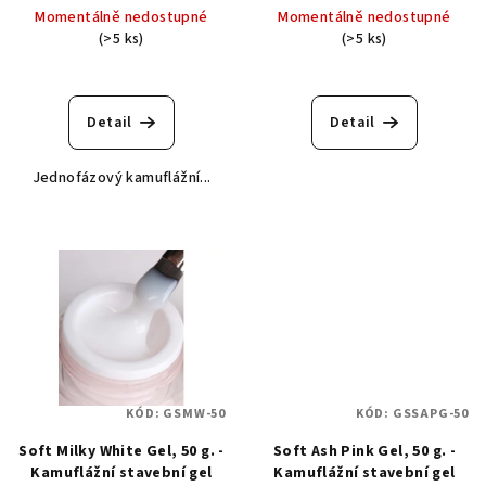
u
Momentálně nedostupné
Momentálně nedostupné
k
(>5 ks)
(>5 ks)
t
ů
Detail
Detail
Jednofázový kamuflážní...
KÓD:
GSMW-50
KÓD:
GSSAPG-50
Soft Milky White Gel, 50 g. -
Soft Ash Pink Gel, 50 g. -
Kamuflážní stavební gel
Kamuflážní stavební gel