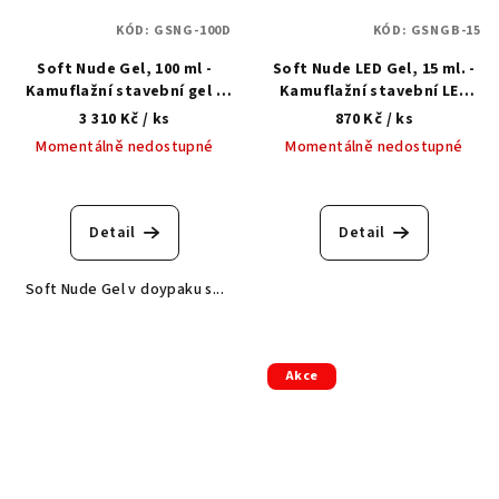
KÓD:
GSNG-100D
KÓD:
GSNGB-15
Soft Nude Gel, 100 ml -
Soft Nude LED Gel, 15 ml. -
Kamuflažní stavební gel v
Kamuflažní stavební LED
doypaku s dávkovačem
gel v lahvičce
3 310 Kč
/ ks
870 Kč
/ ks
Momentálně nedostupné
Momentálně nedostupné
Detail
Detail
Soft Nude Gel v doypaku s...
Akce