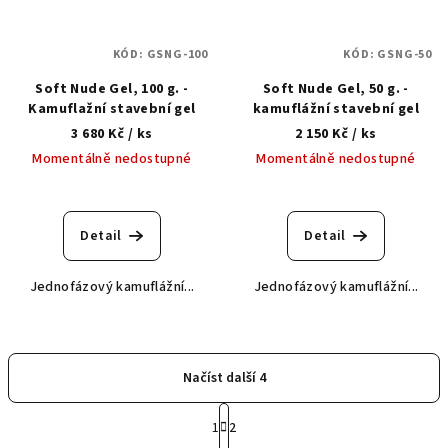
KÓD:
GSNG-100
KÓD:
GSNG-50
Soft Nude Gel, 100 g. -
Soft Nude Gel, 50 g. -
Kamuflažní stavební gel
kamuflážní stavební gel
3 680 Kč
/ ks
2 150 Kč
/ ks
Momentálně nedostupné
Momentálně nedostupné
Detail
Detail
Jednofázový kamuflážní...
Jednofázový kamuflážní...
Načíst další 4
S
1
2
t