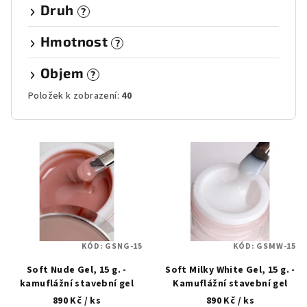
Druh
?
Hmotnost
?
Objem
?
Položek k zobrazení:
40
V
ý
p
i
s
p
KÓD:
GSNG-15
KÓD:
GSMW-15
r
Soft Nude Gel, 15 g. -
Soft Milky White Gel, 15 g. -
o
kamuflážní stavební gel
Kamuflážní stavební gel
d
890 Kč
/ ks
890 Kč
/ ks