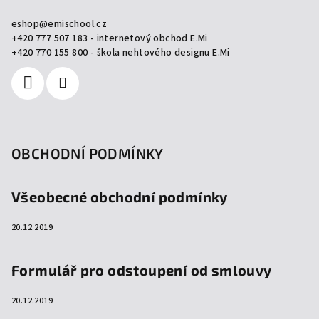
a
eshop
@
emischool.cz
t
+420 777 507 183 - internetový obchod E.Mi
í
+420 770 155 800 - škola nehtového designu E.Mi
OBCHODNÍ PODMÍNKY
Všeobecné obchodní podmínky
20.12.2019
Formulář pro odstoupení od smlouvy
20.12.2019