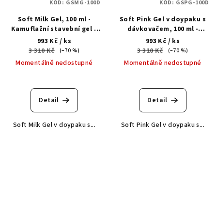
KÓD:
GSMG-100D
KÓD:
GSPG-100D
Soft Milk Gel, 100 ml -
Soft Pink Gel v doypaku s
Kamuflažní stavební gel v
dávkovačem, 100 ml -
doypaku s dávkovačem
kamuflážní stavební gel
993 Kč
/ ks
993 Kč
/ ks
3 310 Kč
3 310 Kč
(–70 %)
(–70 %)
Momentálně nedostupné
Momentálně nedostupné
Detail
Detail
Soft Milk Gel v doypaku s...
Soft Pink Gel v doypaku s...