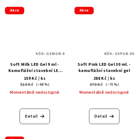
Akce
Akce
KÓD:
GSMGB-9
KÓD:
GSPGB-30
Soft Milk LED Gel 9 ml -
Soft Pink LED Gel 30 ml. -
Kamuflážní stavební LED
kamuflážní stavební gel
gel v lahvičce
159 Kč
/ ks
288 Kč
/ ks
510 Kč
970 Kč
(–68 %)
(–70 %)
Momentálně nedostupné
Momentálně nedostupné
Detail
Detail