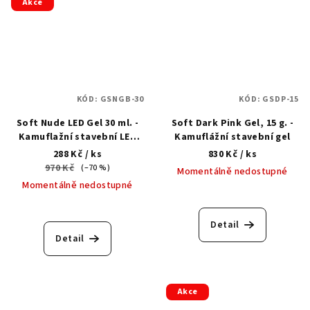
Akce
KÓD:
GSNGB-30
KÓD:
GSDP-15
Soft Nude LED Gel 30 ml. -
Soft Dark Pink Gel, 15 g. -
Kamuflažní stavební LED
Kamuflážní stavební gel
gel
288 Kč
/ ks
830 Kč
/ ks
970 Kč
(–70 %)
Momentálně nedostupné
Momentálně nedostupné
Detail
Detail
Akce