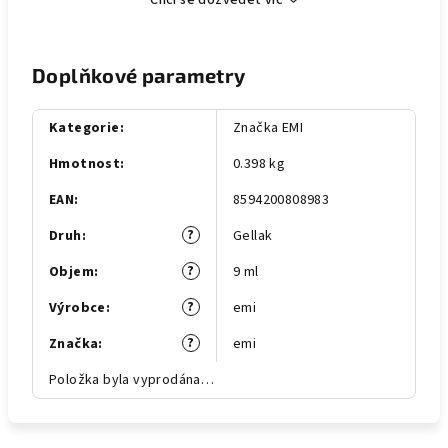
Chci se dozvědět víc
Doplňkové parametry
Kategorie
:
Značka EMI
Hmotnost
:
0.398 kg
EAN
:
8594200808983
?
Druh
:
Gellak
?
Objem
:
9 ml
?
Výrobce
:
emi
?
Značka
:
emi
Položka byla vyprodána…