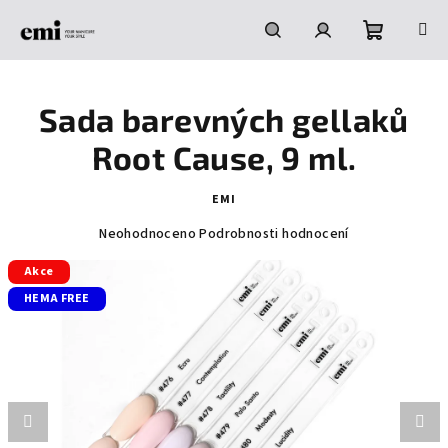
Přejít
na
obsah
Nákupní
Hledat
Přihlášení
Sada barevných gellaků
košík
Root Cause, 9 ml.
EMI
Průměrné
Neohodnoceno
Podrobnosti hodnocení
hodnocení
Akce
produktu
je
HEMA FREE
0,0
z
5
hvězdiček.