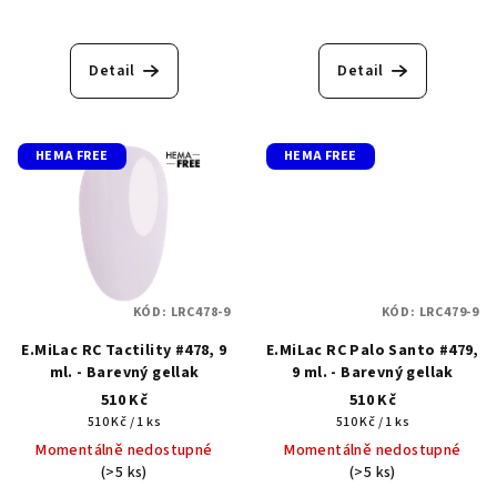
Detail
Detail
HEMA FREE
HEMA FREE
KÓD:
LRC478-9
KÓD:
LRC479-9
E.MiLac RC Tactility #478, 9
E.MiLac RC Palo Santo #479,
ml. - Barevný gellak
9 ml. - Barevný gellak
510 Kč
510 Kč
Měrná
Měrná
510 Kč / 1 ks
510 Kč / 1 ks
cena:
cena:
Momentálně nedostupné
Momentálně nedostupné
(>5 ks)
(>5 ks)