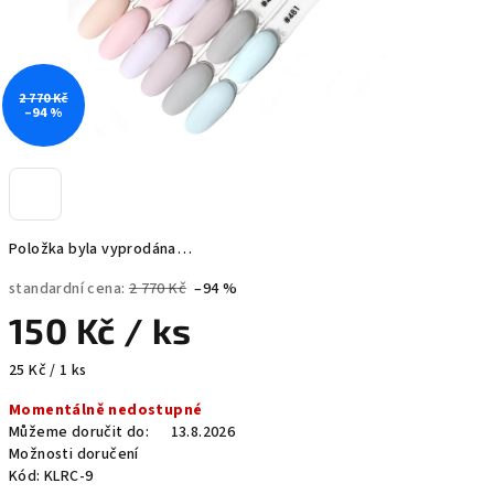
2 770 Kč
–94 %
Položka byla vyprodána…
standardní cena:
2 770 Kč
–94 %
150 Kč
/ ks
Měrná
25 Kč / 1 ks
cena:
Momentálně nedostupné
Můžeme doručit do:
13.8.2026
Možnosti doručení
Kód:
KLRC-9