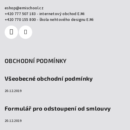
a
eshop
@
emischool.cz
t
+420 777 507 183 - internetový obchod E.Mi
í
+420 770 155 800 - škola nehtového designu E.Mi
OBCHODNÍ PODMÍNKY
Všeobecné obchodní podmínky
20.12.2019
Formulář pro odstoupení od smlouvy
20.12.2019