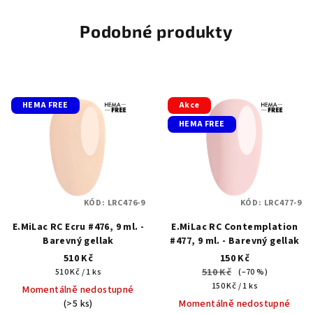
Podobné produkty
HEMA FREE
Akce
HEMA FREE
KÓD:
LRC476-9
KÓD:
LRC477-9
E.MiLac RC Ecru #476, 9 ml. -
E.MiLac RC Сontemplation
Barevný gellak
#477, 9 ml. - Barevný gellak
510 Kč
150 Kč
Měrná
510 Kč
510 Kč / 1 ks
(–70 %)
cena:
Měrná
150 Kč / 1 ks
Momentálně nedostupné
cena:
(>5 ks)
Momentálně nedostupné