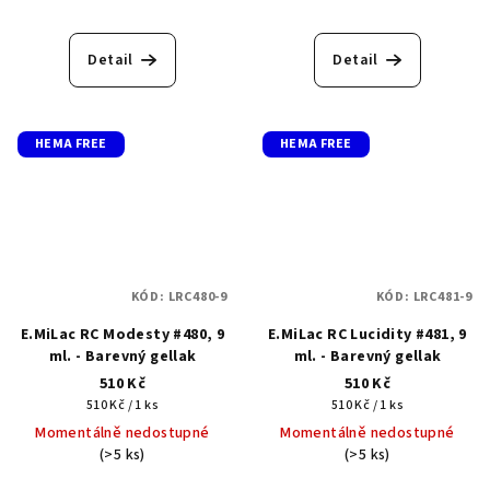
Detail
Detail
HEMA FREE
HEMA FREE
KÓD:
LRC480-9
KÓD:
LRC481-9
E.MiLac RC Modesty #480, 9
E.MiLac RC Lucidity #481, 9
ml. - Barevný gellak
ml. - Barevný gellak
510 Kč
510 Kč
Měrná
Měrná
510 Kč / 1 ks
510 Kč / 1 ks
cena:
cena:
Momentálně nedostupné
Momentálně nedostupné
(>5 ks)
(>5 ks)