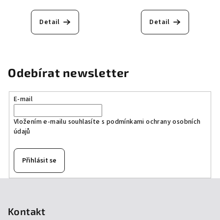
Detail
Detail
Odebírat newsletter
E-mail
Vložením e-mailu souhlasíte s
podmínkami ochrany osobních
údajů
Přihlásit se
Z
á
p
Kontakt