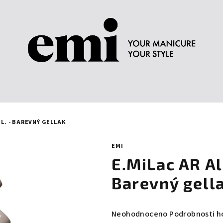
ML. - BAREVNÝ GELLAK
EMI
E.MiLac AR Al
Barevný gell
Průměrné
Neohodnoceno
Podrobnosti h