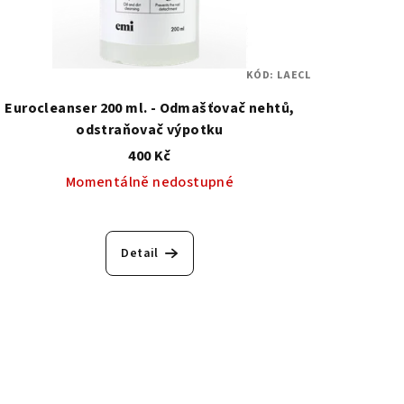
KÓD:
LAECL
Eurocleanser 200 ml. - Odmašťovač nehtů,
odstraňovač výpotku
400 Kč
Momentálně nedostupné
Průměrné
hodnocení
Detail
produktu
je
5,0
z
5
hvězdiček.