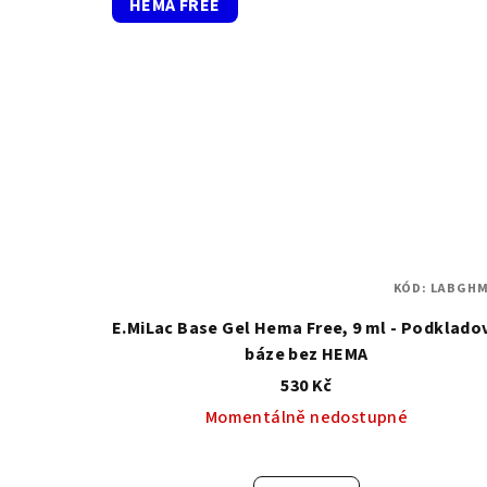
HEMA FREE
KÓD:
LABGHM
E.MiLac Base Gel Hema Free, 9 ml - Podklado
báze bez HEMA
530 Kč
Momentálně nedostupné