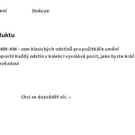
ení
Diskuze
duktu
489-496 - osm klasických odstínů pro požitkáře umění
eposti! Každý odstín v kolekci vyvolává pocit, jako byste kráč
 hvězdou!
Chci se dozvědět víc