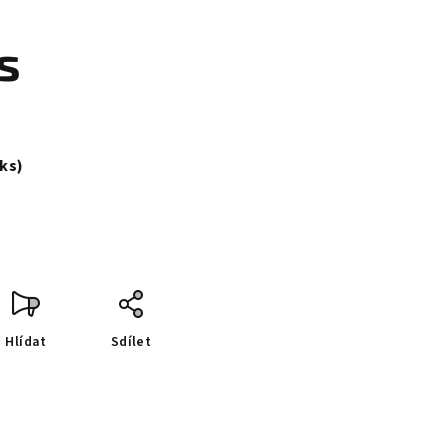
s
 ks)
Hlídat
Sdílet