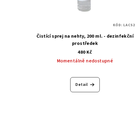
KÓD:
LACS2
Čistící sprej na nehty, 200 ml. - dezinfekční
prostředek
480 Kč
Momentálně nedostupné
Průměrné
hodnocení
Detail
produktu
je
5,0
z
5
hvězdiček.