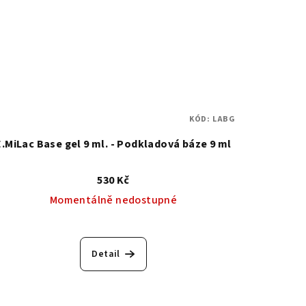
KÓD:
LABG
E.MiLac Base gel 9 ml. - Podkladová báze 9 ml
530 Kč
Momentálně nedostupné
Průměrné
hodnocení
Detail
produktu
je
5,0