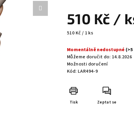
hodnocení
produktu
510 Kč
/ k
je
0,0
z
Měrná
510 Kč / 1 ks
5
cena:
hvězdiček.
Momentálně nedostupné
(>5
Můžeme doručit do:
14.8.2026
Možnosti doručení
Kód:
LAR494-9
Tisk
Zeptat se