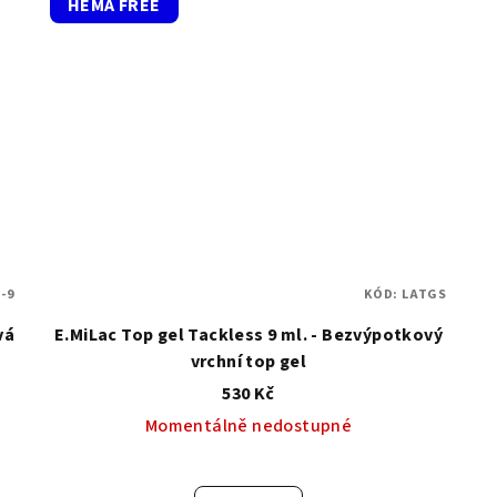
HEMA FREE
-9
KÓD:
LATGS
vá
E.MiLac Top gel Tackless 9 ml. - Bezvýpotkový
vrchní top gel
530 Kč
Momentálně nedostupné
Průměrné
hodnocení