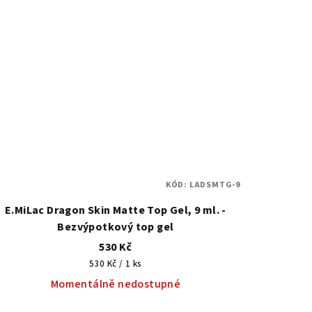
z
5
hvězdiček.
KÓD:
LADSMTG-9
E.MiLac Dragon Skin Matte Top Gel, 9 ml. -
Bezvýpotkový top gel
530 Kč
Měrná
530 Kč / 1 ks
cena:
Momentálně nedostupné