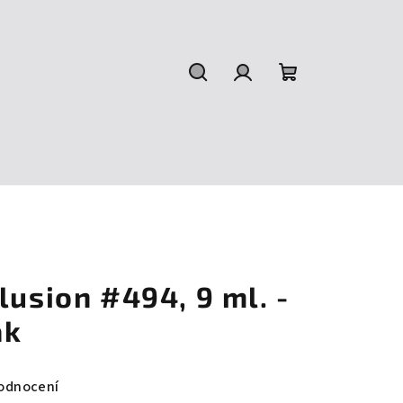
Hledat
Přihlášení
Nákupní
košík
lusion #494, 9 ml. -
ak
odnocení