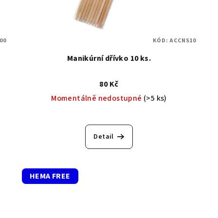
00
KÓD:
ACCNS10
Manikúrní dřívko 10 ks.
80 Kč
Momentálně nedostupné
(>5 ks)
Detail
HEMA FREE