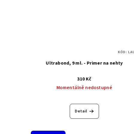
KÓD:
LA
Ultrabond, 9 ml. - Primer na nehty
310 Kč
Momentálně nedostupné
Detail