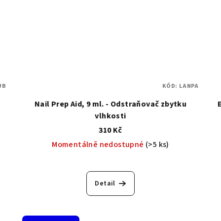
UB
KÓD:
LANPA
Nail Prep Aid, 9 ml. - Odstraňovač zbytku
vlhkosti
310 Kč
Momentálně nedostupné
(>5 ks)
Detail