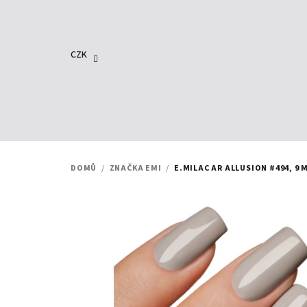
Přejít
na
obsah
CZK
DOMŮ
/
ZNAČKA EMI
/
E.MILAC AR ALLUSION #494, 9 