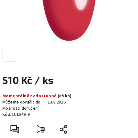
510 Kč
/ ks
Měrná
Momentálně nedostupné
(>5 ks)
cena:
Můžeme doručit do:
13.8.2026
Možnosti doručení
Kód:
LUL549-9