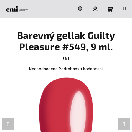
Přejít
na
obsah
Nákupní
Hledat
Přihlášení
Barevný gellak Guilty
košík
Pleasure #549, 9 ml.
EMI
Průměrné
Neohodnoceno
Podrobnosti hodnocení
hodnocení
produktu
je
0,0
z
5
hvězdiček.