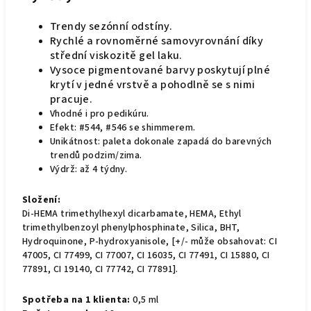
Trendy sezónní odstíny.
Rychlé a rovnoměrné samovyrovnání díky
střední viskozitě gel laku.
Vysoce pigmentované barvy poskytují plné
krytí v jedné vrstvě a pohodlně se s nimi
pracuje.
Vhodné i pro pedikúru.
Efekt: #544, #546 se shimmerem.
Unikátnost: paleta dokonale zapadá do barevných
trendů podzim/zima.
Výdrž: až 4 týdny.
Složení:
Di-HEMA trimethylhexyl dicarbamate, HEMA, Ethyl
trimethylbenzoyl phenylphosphinate, Silica, BHT,
Hydroquinone, P-hydroxyanisole, [+/- může obsahovat: CI
47005, CI 77499, CI 77007, CI 16035, CI 77491, CI 15880, CI
77891, CI 19140, CI 77742, CI 77891].
Spotřeba na 1 klienta:
0,5 ml