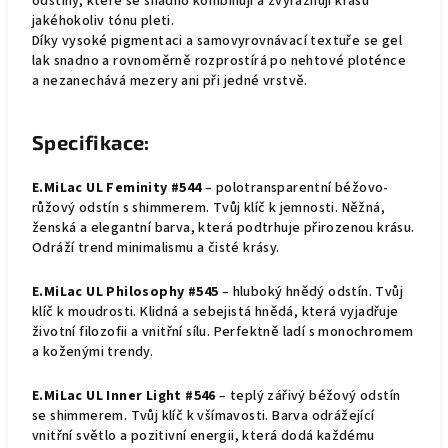
odstíny, které se snadno kombinují a zvýrazňují krásu
jakéhokoliv tónu pleti.
Díky vysoké pigmentaci a samovyrovnávací textuře se gel
lak snadno a rovnoměrně rozprostírá po nehtové ploténce
a nezanechává mezery ani při jedné vrstvě.
Specifikace:
E.MiLac UL Feminity #544
– polotransparentní béžovo-
růžový odstín s shimmerem. Tvůj klíč k jemnosti. Něžná,
ženská a elegantní barva, která podtrhuje přirozenou krásu.
Odráží trend minimalismu a čisté krásy.
E.MiLac UL Philosophy #545
– hluboký hnědý odstín. Tvůj
klíč k moudrosti. Klidná a sebejistá hnědá, která vyjadřuje
životní filozofii a vnitřní sílu. Perfektně ladí s monochromem
a koženými trendy.
E.MiLac UL Inner Light #546
– teplý zářivý béžový odstín
se shimmerem. Tvůj klíč k všímavosti. Barva odrážející
vnitřní světlo a pozitivní energii, která dodá každému