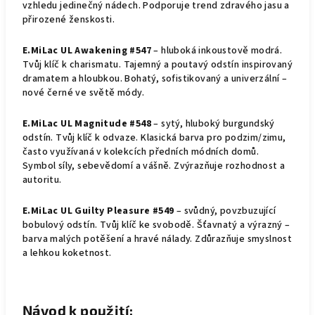
vzhledu jedinečný nádech. Podporuje trend zdravého jasu a
přirozené ženskosti.
E.MiLac UL Awakening #547
– hluboká inkoustově modrá.
Tvůj klíč k charismatu. Tajemný a poutavý odstín inspirovaný
dramatem a hloubkou. Bohatý, sofistikovaný a univerzální –
nové černé ve světě módy.
E.MiLac UL Magnitude #548
– sytý, hluboký burgundský
odstín. Tvůj klíč k odvaze. Klasická barva pro podzim/zimu,
často využívaná v kolekcích předních módních domů.
Symbol síly, sebevědomí a vášně. Zvýrazňuje rozhodnost a
autoritu.
E.MiLac UL Guilty Pleasure #549
– svůdný, povzbuzující
bobulový odstín. Tvůj klíč ke svobodě. Šťavnatý a výrazný –
barva malých potěšení a hravé nálady. Zdůrazňuje smyslnost
a lehkou koketnost.
Návod k použití: