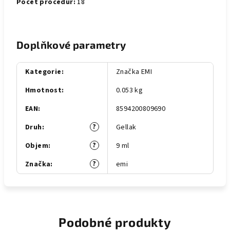
Počet procedur:
18
Doplňkové parametry
Kategorie
:
Značka EMI
Hmotnost
:
0.053 kg
EAN
:
8594200809690
?
Druh
:
Gellak
?
Objem
:
9 ml
?
Značka
:
emi
Podobné produkty