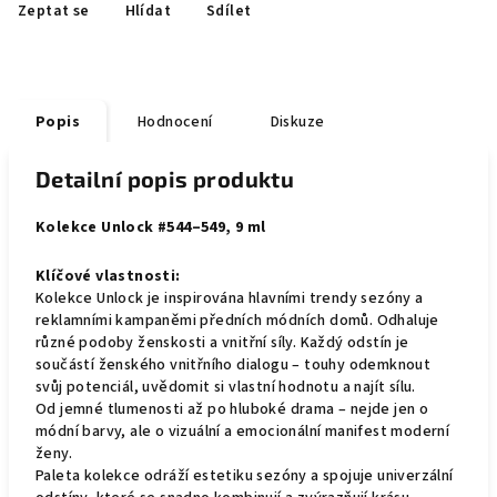
Zeptat se
Hlídat
Sdílet
Popis
Hodnocení
Diskuze
Detailní popis produktu
Kolekce Unlock #544–549, 9 ml
Klíčové vlastnosti:
Kolekce Unlock je inspirována hlavními trendy sezóny a
reklamními kampaněmi předních módních domů. Odhaluje
různé podoby ženskosti a vnitřní síly. Každý odstín je
součástí ženského vnitřního dialogu – touhy odemknout
svůj potenciál, uvědomit si vlastní hodnotu a najít sílu.
Od jemné tlumenosti až po hluboké drama – nejde jen o
módní barvy, ale o vizuální a emocionální manifest moderní
ženy.
Paleta kolekce odráží estetiku sezóny a spojuje univerzální