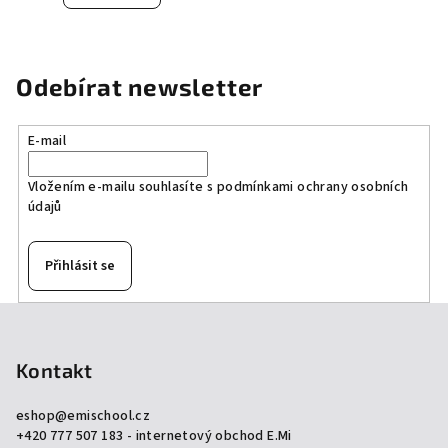
Odebírat newsletter
E-mail
Vložením e-mailu souhlasíte s
podmínkami ochrany osobních
údajů
Přihlásit se
Z
á
p
Kontakt
a
eshop
@
emischool.cz
t
+420 777 507 183 - internetový obchod E.Mi