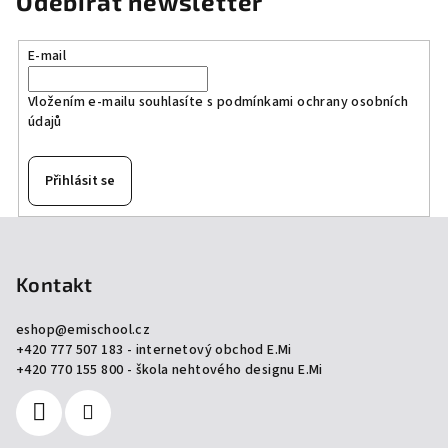
Odebírat newsletter
E-mail
Vložením e-mailu souhlasíte s
podmínkami ochrany osobních
údajů
Přihlásit se
Z
á
p
Kontakt
a
eshop
@
emischool.cz
t
+420 777 507 183 - internetový obchod E.Mi
í
+420 770 155 800 - škola nehtového designu E.Mi