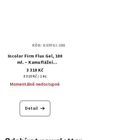
KÓD:
GSFFGI-100
Incolor Firm Flux Gel, 100
ml. – Kamuflážní
multifunkční tekutý
3 310 Kč
akrylgel
Měrná
3 310 Kč / 1 ks
cena:
Momentálně nedostupné
Detail