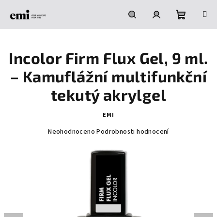
Přejít
na
obsah
Nákupní
Hledat
Přihlášení
Incolor Firm Flux Gel, 9 ml.
košík
– Kamuflážní multifunkční
tekutý akrylgel
EMI
Průměrné
Neohodnoceno
Podrobnosti hodnocení
hodnocení
produktu
je
0,0
z
5
hvězdiček.