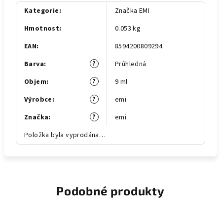
Kategorie
:
Značka EMI
Hmotnost
:
0.053 kg
EAN
:
8594200809294
?
Barva
:
Průhledná
?
Objem
:
9 ml
?
Výrobce
:
emi
?
Značka
:
emi
Položka byla vyprodána…
Podobné produkty