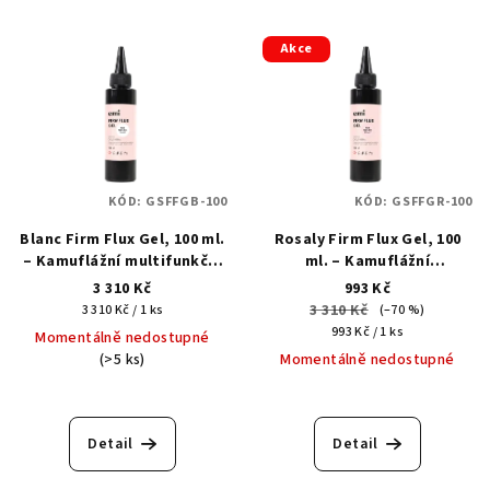
Akce
KÓD:
GSFFGB-100
KÓD:
GSFFGR-100
Blanc Firm Flux Gel, 100 ml.
Rosaly Firm Flux Gel, 100
– Kamuflážní multifunkční
ml. – Kamuflážní
tekutý akrylgel
multifunkční tekutý
3 310 Kč
993 Kč
akrylgel
Měrná
3 310 Kč
3 310 Kč / 1 ks
(–70 %)
cena:
Měrná
993 Kč / 1 ks
Momentálně nedostupné
cena:
(>5 ks)
Momentálně nedostupné
Detail
Detail