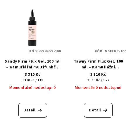
KÓD:
GSFFGS-100
KÓD:
GSFFGT-100
Sandy Firm Flux Gel, 100 ml.
Tawny Firm Flux Gel, 100
– Kamuflážní multifunkční
ml. – Kamuflážní
tekutý akrylgel
multifunkční tekutý
3 310 Kč
3 310 Kč
akrylgel
Měrná
Měrná
3 310 Kč / 1 ks
3 310 Kč / 1 ks
cena:
cena:
Momentálně nedostupné
Momentálně nedostupné
Detail
Detail