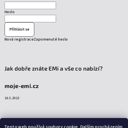
Heslo
Přihlásit se
Nová registrace
Zapomenuté heslo
Jak dobře znáte EMi a vše co nabízí?
moje-emi.cz
16.5.2022
Přijímáme online platby
Tento web používá soubory cookie. Dalším procházením