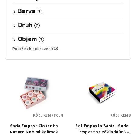
Barva
?
Druh
?
Objem
?
Položek k zobrazení:
19
V
ý
p
i
s
p
KÓD:
KEMFTCLN
KÓD:
KEMB
r
Sada Empast Closer to
Set Empasta Basic - Sada
o
Nature 6 x 5 ml kelímek
Empast se základními