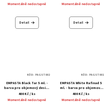
Momentálně nedostupné
Momentálně nedostupné
Detail
Detail
KÓD:
PAGST002
KÓD:
PAGST001
EMPASTA Black Tar 5 ml. -
EMPASTA White Rafinad 5
barva pro objemový design
ml. - barva pro objemový
nehtů
design nehtů
400 Kč
/ ks
400 Kč
/ ks
Momentálně nedostupné
Momentálně nedostupné
Průměrné
Průměrné