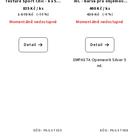
Texture Sport Chic - 6 х 5ml
ml. - barva pro objemový
kelímek
design nehtů
835 Kč
/ ks
400 Kč
/ ks
1 670 Kč
430 Kč
(–50 %)
(–6 %)
Momentálně nedostupné
Momentálně nedostupné
Detail
Detail
EMPASTA Openwork Silver 5
ml.
KÓD:
PAGST010
KÓD:
PAGST008