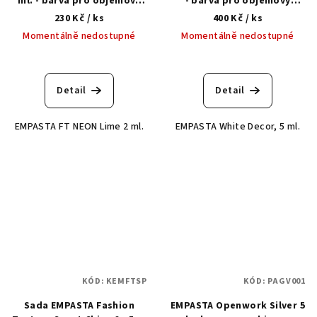
ml. - barva pro objemový
- barva pro objemový
design nehtů
design nehtů
230 Kč
/ ks
400 Kč
/ ks
Momentálně nedostupné
Momentálně nedostupné
Detail
Detail
EMPASTA FT NEON Lime 2 ml.
EMPASTA White Decor, 5 ml.
KÓD:
KEMFTSP
KÓD:
PAGV001
Sada EMPASTA Fashion
EMPASTA Openwork Silver 5