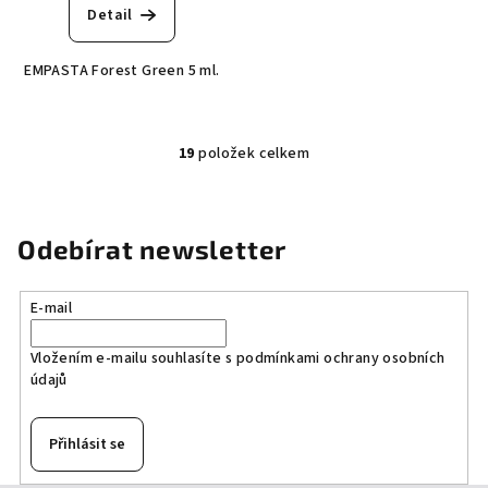
Detail
EMPASTA Forest Green 5 ml.
19
položek celkem
O
v
l
á
Odebírat newsletter
d
a
E-mail
c
í
Vložením e-mailu souhlasíte s
podmínkami ochrany osobních
p
údajů
r
v
k
Přihlásit se
y