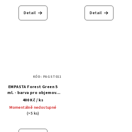
hodnocení
hodnocení
produktu
produktu
Detail
Detail
je
je
5,0
5,0
z
z
5
5
hvězdiček.
hvězdiček.
KÓD:
PAGST011
EMPASTA Forest Green 5
ml. - barva pro objemový
design nehtů
400 Kč
/ ks
Momentálně nedostupné
(>5 ks)