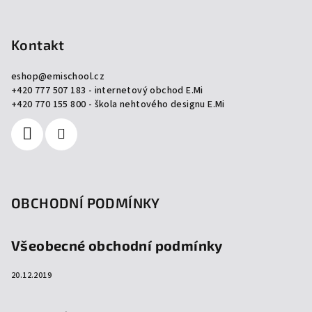
v
Z
ý
á
p
p
Kontakt
i
a
s
eshop
@
emischool.cz
u
t
+420 777 507 183 - internetový obchod E.Mi
í
+420 770 155 800 - škola nehtového designu E.Mi
OBCHODNÍ PODMÍNKY
Všeobecné obchodní podmínky
20.12.2019