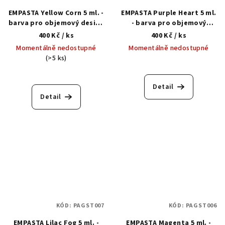
EMPASTA Yellow Corn 5 ml. -
EMPASTA Purple Heart 5 ml.
barva pro objemový design
- barva pro objemový
nehtů
design nehtů
400 Kč
/ ks
400 Kč
/ ks
Momentálně nedostupné
Momentálně nedostupné
(>5 ks)
Detail
Detail
KÓD:
PAGST007
KÓD:
PAGST006
EMPASTA Lilac Fog 5 ml. -
EMPASTA Magenta 5 ml. -