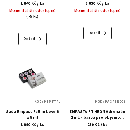
d
barvami 9 x 5 ml
1 840 Kč
/ ks
3 030 Kč
/ ks
u
Momentálně nedostupné
Momentálně nedostupné
k
(>5 ks)
t
ů
Detail
Detail
KÓD:
KEMFTFL
KÓD:
PAGFTN002
Sada Empast Fall in Love 6
EMPASTA FT NEON Adrenalin
x 5 ml
2 ml. - barva pro objemový
design nehtů
1 990 Kč
/ ks
230 Kč
/ ks