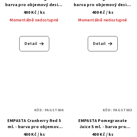
barva pro objemový design
barva pro objemový design
nehtů
nehtů
400 Kč
/ ks
400 Kč
/ ks
Momentálně nedostupné
Momentálně nedostupné
Detail
Detail
KÓD:
PAGST004
KÓD:
PAGST003
EMPASTA Cranberry Red 5
EMPASTA Pomegranate
ml. - barva pro objemový
Juice 5 ml. - barva pro
design nehtů
objemový design nehtů
400 Kč
/ ks
400 Kč
/ ks