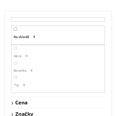
n
í
p
r
o
Na skladě
3
d
u
k
Akce
0
t
ů
Novinka
0
Tip
0
Cena
Značky