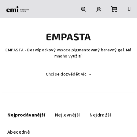
Přejít
na
obsah
Nákupní
Hledat
Přihlášení
EMPASTA
košík
EMPASTA - Bezvýpotkový vysoce pigmentovaný barevný gel. Má
mnoho využití:
Chci se dozvědět víc
Ř
a
Nejprodávanější
Nejlevnější
Nejdražší
z
e
Abecedně