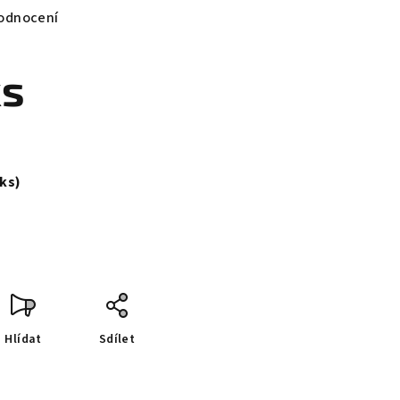
odnocení
ks
 ks)
Hlídat
Sdílet