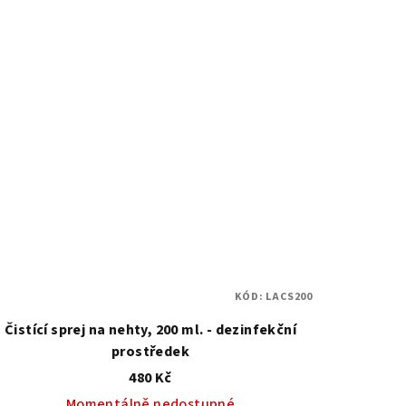
KÓD:
LACS200
Čistící sprej na nehty, 200 ml. - dezinfekční
prostředek
480 Kč
Momentálně nedostupné