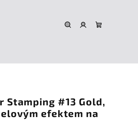
Hledat
Přihlášení
Nákupní
košík
or Stamping #13 Gold,
 gelovým efektem na