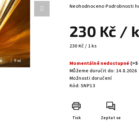
Průměrné
Neohodnoceno
Podrobnosti h
hodnocení
produktu
230 Kč
/ 
je
0,0
z
Měrná
230 Kč / 1 ks
5
cena:
hvězdiček.
Momentálně nedostupné
(>5
Můžeme doručit do:
14.8.2026
Možnosti doručení
Kód:
SNP13
Tisk
Zeptat se