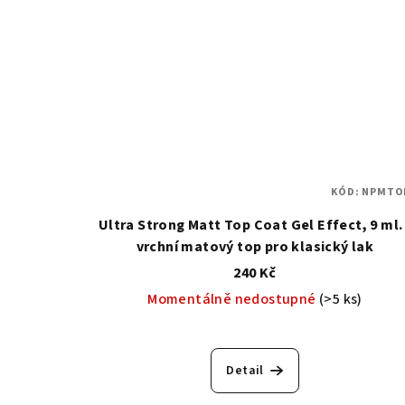
KÓD:
NPMTO
Ultra Strong Matt Top Coat Gel Effect, 9 ml. 
vrchní matový top pro klasický lak
240 Kč
Momentálně nedostupné
(>5 ks)
Detail