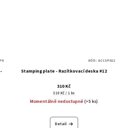
P9
KÓD:
ACCSP012
-
Stamping plate - Razítkovací deska #12
310 Kč
Měrná
310 Kč / 1 ks
cena:
Momentálně nedostupné
(>5 ks)
Detail