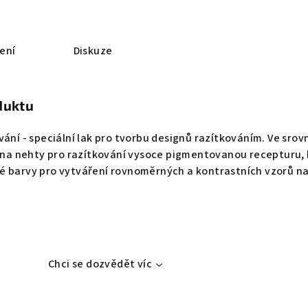
ení
Diskuze
duktu
ání - speciální lak pro tvorbu designů razítkováním. Ve srov
y na nehty pro razítkování vysoce pigmentovanou recepturu,
é barvy pro vytváření rovnoměrných a kontrastních vzorů n
Chci se dozvědět víc