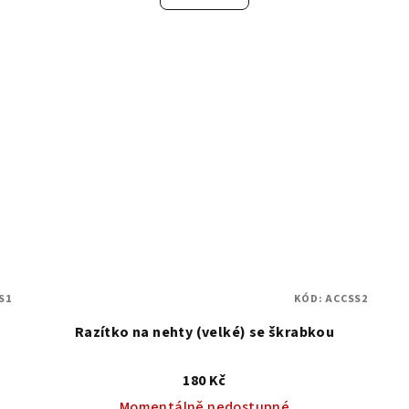
S1
KÓD:
ACCSS2
Razítko na nehty (velké) se škrabkou
180 Kč
Momentálně nedostupné