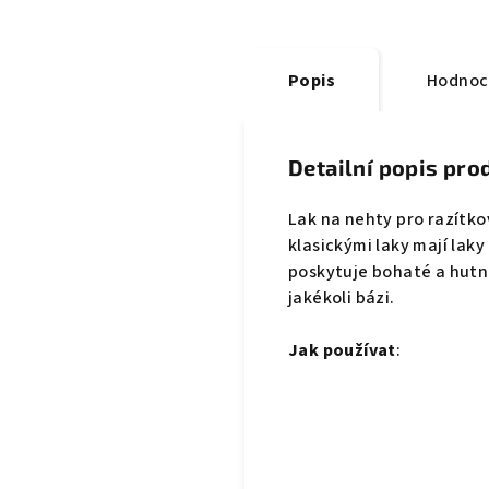
Popis
Hodnoc
Detailní popis pro
Lak na nehty pro razítkov
klasickými laky mají lak
poskytuje bohaté a hutn
jakékoli bázi.
Jak používat
: