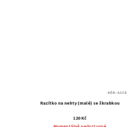
KÓD:
ACCS
Razítko na nehty (malé) se škrabkou
120 Kč
Momentálně nedostupné