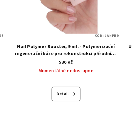
SE
KÓD:
LANPB9
Nail Polymer Booster, 9 ml. - Polymerizační
U
regenerační báze pro rekonstrukci přírodního
nehtu
530 Kč
Momentálně nedostupné
Průměrné
hodnocení
Detail
produktu
je
5,0
z
5
hvězdiček.