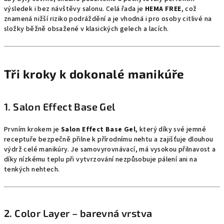
výsledek i bez návštěvy salonu. Celá řada je
HEMA FREE
, což
znamená nižší riziko podráždění a je vhodná i pro osoby citlivé na
složky běžně obsažené v klasických gelech a lacích.
Tři kroky k dokonalé manikúře
1. Salon Effect Base Gel
Prvním krokem je
Salon Effect Base Gel
, který díky své jemné
receptuře bezpečně přilne k přírodnímu nehtu a zajišťuje dlouhou
výdrž celé manikúry. Je samovyrovnávací, má vysokou přilnavost a
díky nízkému teplu při vytvrzování nezpůsobuje pálení ani na
tenkých nehtech.
2. Color Layer – barevná vrstva