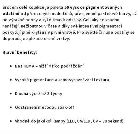
Srdcem celé kolekce je paleta
50 vysoce pigmentovaných
odstínů
od přirozených nude tónů, přes jemné pastelové barvy, až
po výrazné neony a syté tmavé odstíny. Gel laky se snadno
nanášejí, nežloutnou v čase a díky své intenzivní pigmentaci
poskytují plné krytí už v první vrstvě. Pro světlé či nude odstíny se
doporučuje aplikace druhé vrstvy.
Hlavní benefity:
Bez HEMA – nižší riziko podráždění
Vysoká pigmentace a samovyrovnávací textura
Dlouhá výdrž až 3 týdny
Odstranění metodou soak-off
Vhodné do jakékoli lampy (LED, UV/LED, UV – 30 sekund)