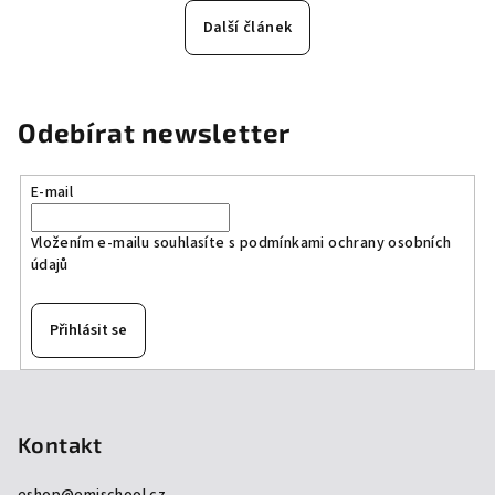
Další článek
Odebírat newsletter
E-mail
Vložením e-mailu souhlasíte s
podmínkami ochrany osobních
údajů
Přihlásit se
Z
á
p
Kontakt
a