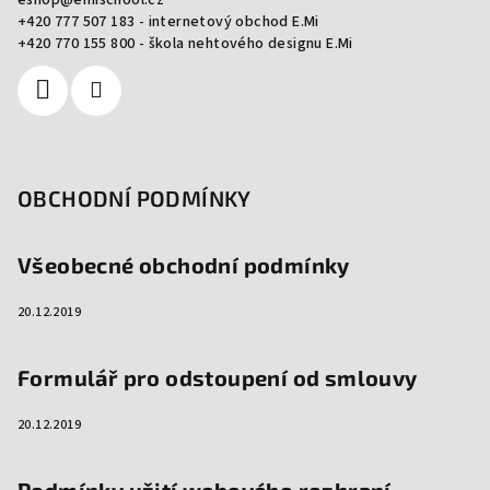
eshop
@
emischool.cz
t
+420 777 507 183 - internetový obchod E.Mi
í
+420 770 155 800 - škola nehtového designu E.Mi
OBCHODNÍ PODMÍNKY
Všeobecné obchodní podmínky
20.12.2019
Formulář pro odstoupení od smlouvy
20.12.2019