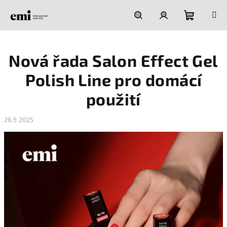
Přejít
na
obsah
Nákupní
Hledat
Přihlášení
Nová řada Salon Effect Gel
košík
Polish Line pro domácí
použití
26.9.2025