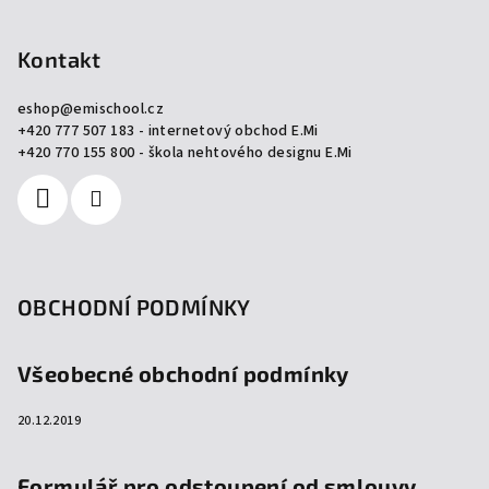
á
p
Kontakt
a
eshop
@
emischool.cz
t
+420 777 507 183 - internetový obchod E.Mi
í
+420 770 155 800 - škola nehtového designu E.Mi
OBCHODNÍ PODMÍNKY
Všeobecné obchodní podmínky
20.12.2019
Formulář pro odstoupení od smlouvy