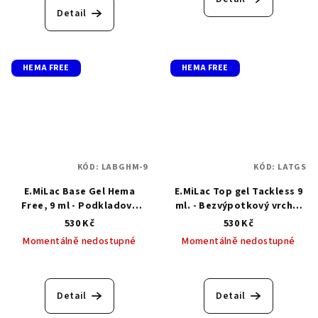
je
Detail
5,0
z
5
hvězdiček.
HEMA FREE
HEMA FREE
KÓD:
LABGHM-9
KÓD:
LATGS
E.MiLac Base Gel Hema
E.MiLac Top gel Tackless 9
Free, 9 ml - Podkladová
ml. - Bezvýpotkový vrchní
báze bez HEMA
top gel
530 Kč
530 Kč
Momentálně nedostupné
Momentálně nedostupné
Průměrné
hodnocení
produktu
Detail
Detail
je