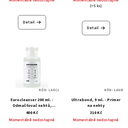
Momentálně nedostupné
Momentálně nedostupné
(>5 ks)
Průměrné
hodnocení
produktu
Detail
je
Detail
5,0
z
5
hvězdiček.
KÓD:
LAECL
KÓD:
LAUB
Eurocleanser 200 ml. -
Ultrabond, 9 ml. - Primer
Odmašťovač nehtů,
na nehty
odstraňovač výpotku
400 Kč
310 Kč
Momentálně nedostupné
Momentálně nedostupné