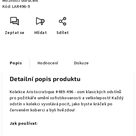
Možnosti doručení
Kód:
LAR496-9
Zeptat se
Hlídat
Sdílet
Popis
Hodnocení
Diskuze
Detailní popis produktu
Kolekce Aristocratique #489-496 - osm klasických odstínů
pro požitkáře umění sofistikovanosti a velkoleposti! Každý
odstín v kolekci vyvolává pocit, jako byste kráčeli po
červeném koberci a byli hvězdou!
Jak používat
: