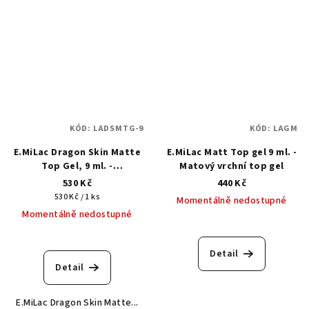
5,0
z
5
hvězdiček.
KÓD:
LADSMTG-9
KÓD:
LAGM
E.MiLac Dragon Skin Matte
E.MiLac Matt Top gel 9 ml. -
Top Gel, 9 ml. -
Matový vrchní top gel
Bezvýpotkový top gel
530 Kč
440 Kč
Měrná
530 Kč / 1 ks
Momentálně nedostupné
cena:
Momentálně nedostupné
Detail
Detail
E.MiLac Dragon Skin Matte...