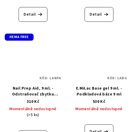
Průměrné
hodnocení
produktu
Detail
Detail
je
5,0
z
5
HEMA FREE
hvězdiček.
KÓD:
LANPA
KÓD:
LABG
Nail Prep Aid, 9 ml. -
E.MiLac Base gel 9 ml. -
Odstraňovač zbytku
Podkladová báze 9 ml
vlhkosti
310 Kč
530 Kč
Momentálně nedostupné
Momentálně nedostupné
(>5 ks)
Průměrné
hodnocení
produktu
Detail