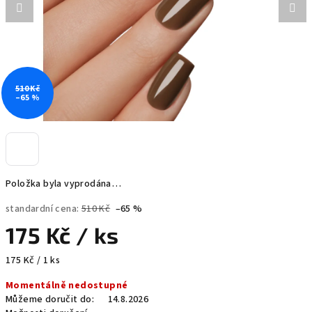
510 Kč
–65 %
Položka byla vyprodána…
standardní cena:
510 Kč
–65 %
175 Kč
/ ks
Měrná
175 Kč / 1 ks
cena:
Momentálně nedostupné
Můžeme doručit do:
14.8.2026