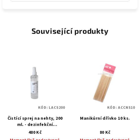
Související produkty
KÓD:
LACS200
KÓD:
ACCNS10
Čistící sprej na nehty, 200
Manikúrní dřívko 10 ks.
ml. - dezinfekční
prostředek
480 Kč
80 Kč