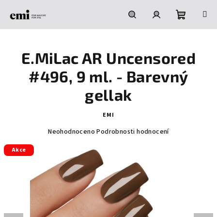
Přejít
na
obsah
Nákupní
Hledat
Přihlášení
E.MiLac AR Uncensored
košík
#496, 9 ml. - Barevný
gellak
EMI
Průměrné
Neohodnoceno
Podrobnosti hodnocení
hodnocení
Akce
produktu
je
0,0
z
5
hvězdiček.