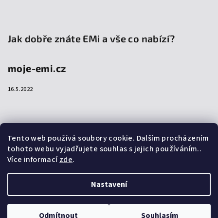
Jak dobře znáte EMi a vše co nabízí?
moje-emi.cz
16.5.2022
Přijímáme online platby
Tento web používá soubory cookie. Dalším procházením
tohoto webu vyjadřujete souhlas s jejich používáním..
Více informací
zde
.
Nastavení
Copyright 2026
emi-shop.cz
. Všechna práva vyhrazena.
Upravit nastavení cookies
Odmítnout
Souhlasím