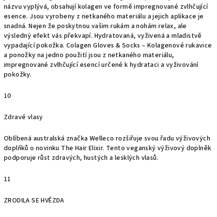
názvu vyplývá, obsahují kolagen ve formě impregnované zvlhčující
esence. Jsou vyrobeny z netkaného materiálu a jejich aplikace je
snadná. Nejen že poskytnou vašim rukám a nohám relax, ale
výsledný efekt vás překvapí. Hydratovaná, vyživená a mladistvě
vypadající pokožka. Colagen Gloves & Socks – Kolagenové rukavice
a ponožky na jedno použití jsou z netkaného materiálu,
impregnované zvlhčující esencí určené k hydrataci a vyživování
pokožky.
10
Zdravé vlasy
Oblíbená australská značka Welleco rozšiřuje svou řadu výživových
doplňků o novinku The Hair Elixir. Tento veganský výživový doplněk
podporuje růst zdravých, hustých a lesklých vlasů.
11
ZRODILA SE HVĚZDA