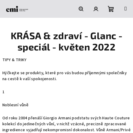
Přejít
na
obsah
Nákupní
Hledat
Přihlášení
KRÁSA & zdraví - Glanc -
košík
speciál - květen 2022
TIPY & TRIKY
Hýčkejte se produkty, které pro vás budou příjemnými společníky
na cestě k vaší spokojenosti.
1
Noblesní vůně
Od roku 2004 přenáší Giorgio Armani podstatu svých Haute Couture
kolekcí do jedinečných vůní, v nichž vzácné, precizně zpracované
ingredience vyjadřují nekompromisní dokonalost. Vůně Armani/Privé