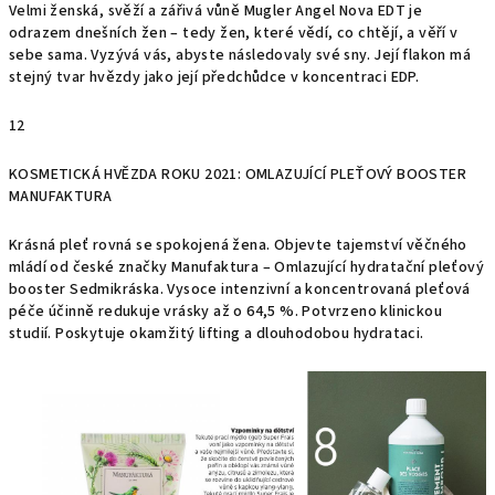
Velmi ženská, svěží a zářivá vůně Mugler Angel Nova EDT je
odrazem dnešních žen – tedy žen, které vědí, co chtějí, a věří v
sebe sama. Vyzývá vás, abyste následovaly své sny. Její flakon má
stejný tvar hvězdy jako její předchůdce v koncentraci EDP.
12
KOSMETICKÁ HVĚZDA ROKU 2021: OMLAZUJÍCÍ PLEŤOVÝ BOOSTER
MANUFAKTURA
Krásná pleť rovná se spokojená žena. Objevte tajemství věčného
mládí od české značky Manufaktura – Omlazující hydratační pleťový
booster Sedmikráska. Vysoce intenzivní a koncentrovaná pleťová
péče účinně redukuje vrásky až o 64,5 %. Potvrzeno klinickou
studií. Poskytuje okamžitý lifting a dlouhodobou hydrataci.