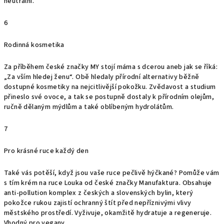
neutrální.
6
Rodinná kosmetika
Za příběhem české značky MY stojí máma s dcerou aneb jak se říká:
„Za vším hledej ženu“. Obě hledaly přírodní alternativy běžně
dostupné kosmetiky na nejcitlivější pokožku. Zvědavost a studium
přineslo své ovoce, a tak se postupně dostaly k přírodním olejům,
ručně dělaným mýdlům a také oblíbeným hydrolátům.
7
Pro krásné ruce každý den
Také vás potěší, když jsou vaše ruce pečlivě hýčkané? Pomůže vám
s tím krém na ruce Louka od české značky Manufaktura. Obsahuje
anti-pollution komplex z českých a slovenských bylin, který
pokožce rukou zajistí ochranný štít před nepříznivými vlivy
městského prostředí. Vyživuje, okamžitě hydratuje a regeneruje.
Vhodný pro vegany.