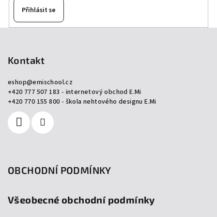
Přihlásit se
Z
á
p
Kontakt
a
eshop
@
emischool.cz
t
+420 777 507 183 - internetový obchod E.Mi
í
+420 770 155 800 - škola nehtového designu E.Mi
OBCHODNÍ PODMÍNKY
Všeobecné obchodní podmínky