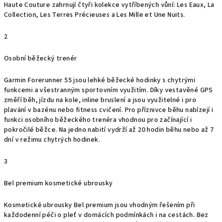
Haute Couture zahrnují čtyři kolekce vytříbených vůní: Les Eaux, La
Collection, Les Terres Précieuses a Les Mille et Une Nuits.
2
Osobní běžecký trenér
Garmin Forerunner 55 jsou lehké běžecké hodinky s chytrými
funkcemi a všestranným sportovním využitím. Díky vestavěné GPS
změří běh, jízdu na kole, inline bruslení a jsou využitelné i pro
plavání v bazénu nebo fitness cvičení. Pro příznivce běhu nabízejí i
funkci osobního běžeckého trenéra vhodnou pro začínající i
pokročilé běžce. Na jedno nabití vydrží až 20 hodin běhu nebo až 7
dní v režimu chytrých hodinek.
3
Bel premium kosmetické ubrousky
Kosmetické ubrousky Bel premium jsou vhodným řešením při
každodenní péči o pleť v domácích podmínkách i na cestách. Bez