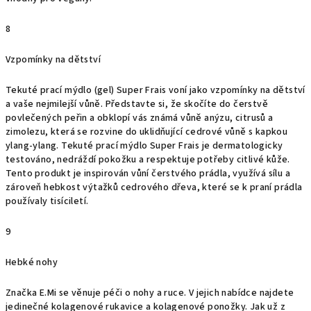
8
Vzpomínky na dětství
Tekuté prací mýdlo (gel) Super Frais voní jako vzpomínky na dětství
a vaše nejmilejší vůně. Představte si, že skočíte do čerstvě
povlečených peřin a obklopí vás známá vůně anýzu, citrusů a
zimolezu, která se rozvine do uklidňující cedrové vůně s kapkou
ylang-ylang. Tekuté prací mýdlo Super Frais je dermatologicky
testováno, nedráždí pokožku a respektuje potřeby citlivé kůže.
Tento produkt je inspirován vůní čerstvého prádla, využívá sílu a
zároveň hebkost výtažků cedrového dřeva, které se k praní prádla
používaly tisíciletí.
9
Hebké nohy
Značka
E.Mi
se věnuje péči o nohy a ruce. V jejich nabídce najdete
jedinečné kolagenové rukavice a kolagenové ponožky. Jak už z