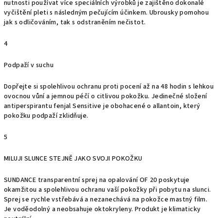
nutnosti používat více speciálních výrobků je zajištěno dokonalé
vyčištění pleti s následným pečujícím účinkem. Ubrousky pomohou
jak s odličováním, tak s odstraněním nečistot.
4
Podpaží v suchu
Dopřejte si spolehlivou ochranu proti pocení až na 48 hodin s lehkou
ovocnou vůní a jemnou péčí o citlivou pokožku. Jedinečné složení
antiperspirantu fenjal Sensitive je obohacené o allantoin, který
pokožku podpaží zklidňuje.
5
MILUJI SLUNCE STEJNĚ JAKO SVOJI POKOŽKU
SUNDANCE transparentní sprej na opalování OF 20 poskytuje
okamžitou a spolehlivou ochranu vaší pokožky při pobytu na slunci.
Sprej se rychle vstřebává a nezanechává na pokožce mastný film.
Je voděodolný a neobsahuje oktokryleny. Produkt je klimaticky