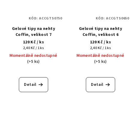
KÓD:
ACCGTS0750
KÓD:
ACCGTS0650
Gelové tipy na nehty
Gelové tipy na nehty
Coffin, velikost 7
Coffin, velikost 6
120 Kč
/ ks
120 Kč
/ ks
Měrná
Měrná
2,40 Kč / 1 ks
2,40 Kč / 1 ks
cena:
cena:
Momentálně nedostupné
Momentálně nedostupné
(>5 ks)
(>5 ks)
Detail
Detail