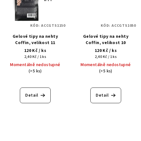
KÓD:
ACCGTS1150
KÓD:
ACCGTS1050
Gelové tipy na nehty
Gelové tipy na nehty
Coffin, velikost 11
Coffin, velikost 10
120 Kč
/ ks
120 Kč
/ ks
Měrná
Měrná
2,40 Kč / 1 ks
2,40 Kč / 1 ks
cena:
cena:
Momentálně nedostupné
Momentálně nedostupné
(>5 ks)
(>5 ks)
Detail
Detail