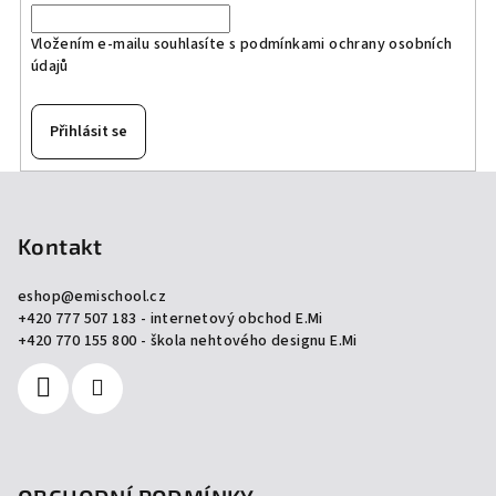
í
Vložením e-mailu souhlasíte s
podmínkami ochrany osobních
p
údajů
r
v
k
Přihlásit se
y
v
Z
ý
á
p
p
Kontakt
i
a
s
eshop
@
emischool.cz
u
t
+420 777 507 183 - internetový obchod E.Mi
í
+420 770 155 800 - škola nehtového designu E.Mi