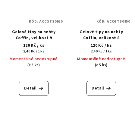
KÓD:
ACCGTS0950
KÓD:
ACCGTS0850
Gelové tipy na nehty
Gelové tipy na nehty
Coffin, velikost 9
Coffin, velikost 8
120 Kč
/ ks
120 Kč
/ ks
Měrná
Měrná
2,40 Kč / 1 ks
2,40 Kč / 1 ks
cena:
cena:
Momentálně nedostupné
Momentálně nedostupné
(>5 ks)
(>5 ks)
Detail
Detail