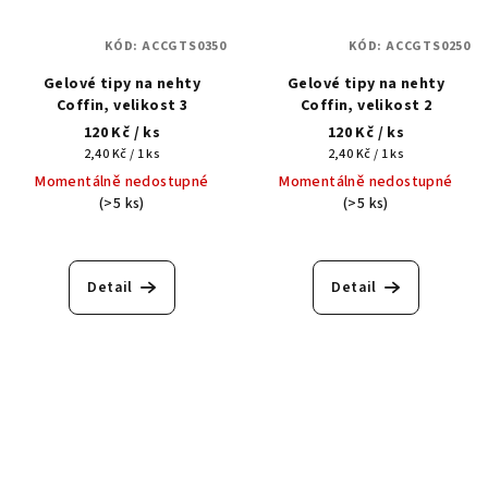
KÓD:
ACCGTS0350
KÓD:
ACCGTS0250
Gelové tipy na nehty
Gelové tipy na nehty
Coffin, velikost 3
Coffin, velikost 2
120 Kč
/ ks
120 Kč
/ ks
Měrná
Měrná
2,40 Kč / 1 ks
2,40 Kč / 1 ks
cena:
cena:
Momentálně nedostupné
Momentálně nedostupné
(>5 ks)
(>5 ks)
Detail
Detail