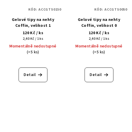
KÓD:
ACCGTS0150
KÓD:
ACCGTS0050
Gelové tipy na nehty
Gelové tipy na nehty
Coffin, velikost 1
Coffin, velikost 0
120 Kč
/ ks
120 Kč
/ ks
Měrná
Měrná
2,40 Kč / 1 ks
2,40 Kč / 1 ks
cena:
cena:
Momentálně nedostupné
Momentálně nedostupné
(>5 ks)
(>5 ks)
Detail
Detail