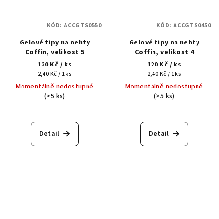
KÓD:
ACCGTS0550
KÓD:
ACCGTS0450
Gelové tipy na nehty
Gelové tipy na nehty
Coffin, velikost 5
Coffin, velikost 4
120 Kč
/ ks
120 Kč
/ ks
Měrná
Měrná
2,40 Kč / 1 ks
2,40 Kč / 1 ks
cena:
cena:
Momentálně nedostupné
Momentálně nedostupné
(>5 ks)
(>5 ks)
Detail
Detail