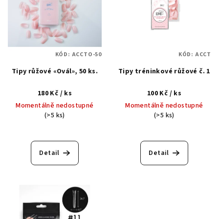
p
i
s
p
KÓD:
ACCTO-50
KÓD:
ACCT
r
Tipy růžové «Ovál», 50 ks.
Tipy tréninkové růžové č. 1
o
d
180 Kč
/ ks
100 Kč
/ ks
u
Momentálně nedostupné
Momentálně nedostupné
k
(>5 ks)
(>5 ks)
t
ů
Detail
Detail