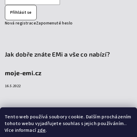
Přihlásit se
Nová registrace
Zapomenuté heslo
Jak dobře znáte EMi a vše co nabízí?
moje-emi.cz
16.5.2022
Přijímáme online platby
Tento web používá soubory cookie. Dalším procházením
tohoto webu vyjadřujete souhlas s jejich používáním..
Více informací
zde
.