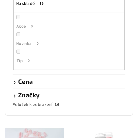
Na skladě
15
d
u
k
Akce
0
t
ů
Novinka
0
Tip
0
Cena
Značky
Položek k zobrazení:
16
V
ý