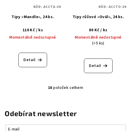
KÓD:
ACCTA-24
KÓD:
ACCTO-24
Tipy «Mandle», 24 ks.
Tipy růžové «Ovál», 24 ks.
110 Kč
/ ks
80 Kč
/ ks
Momentálně nedostupné
Momentálně nedostupné
(>5 ks)
Detail
Detail
16
položek celkem
O
v
l
á
Odebírat newsletter
d
a
E-mail
c