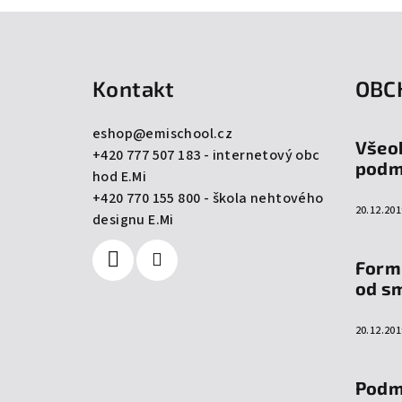
Z
á
Kontakt
OBC
p
a
eshop
@
emischool.cz
Všeo
+420 777 507 183 - internetový obc
t
podm
hod E.Mi
í
+420 770 155 800 - škola nehtového
20.12.201
designu E.Mi
Form
od s
20.12.201
Podm