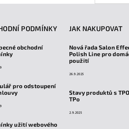
HODNÍ PODMÍNKY
JAK NAKUPOVAT
becné obchodní
Nová řada Salon Effe
ínky
Polish Line pro domá
použití
9
26.9.2025
ulář pro odstoupení
mlouvy
Stavy produktů s TP
TPo
9
2.9.2025
ínky užití webového