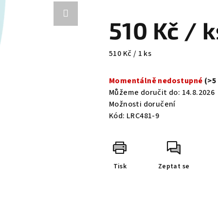
hodnocení
produktu
510 Kč
/ k
je
0,0
z
Měrná
510 Kč / 1 ks
5
cena:
hvězdiček.
Momentálně nedostupné
(>5
Můžeme doručit do:
14.8.2026
Možnosti doručení
Kód:
LRC481-9
Tisk
Zeptat se