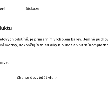
ení
Diskuze
duktu
elových odstínů, je primárním vrcholem barev. Jemně pudro
dní motivy, dokončují vzhled díky hloubce a vnitřní kompletno
ampy:
Chci se dozvědět víc