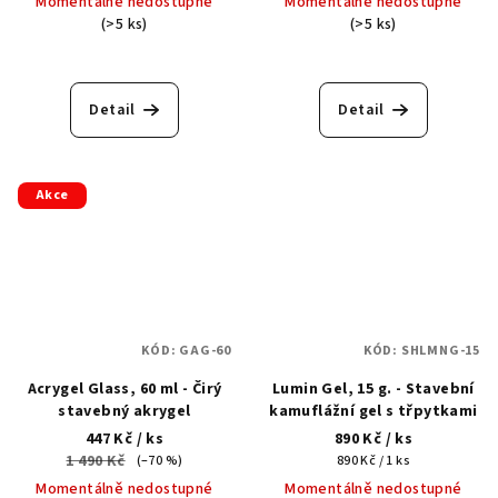
Momentálně nedostupné
Momentálně nedostupné
(>5 ks)
(>5 ks)
Detail
Detail
Akce
KÓD:
GAG-60
KÓD:
SHLMNG-15
Acrygel Glass, 60 ml - Čirý
Lumin Gel, 15 g. - Stavební
stavebný akrygel
kamuflážní gel s třpytkami
447 Kč
/ ks
890 Kč
/ ks
1 490 Kč
Měrná
(–70 %)
890 Kč / 1 ks
cena:
Momentálně nedostupné
Momentálně nedostupné