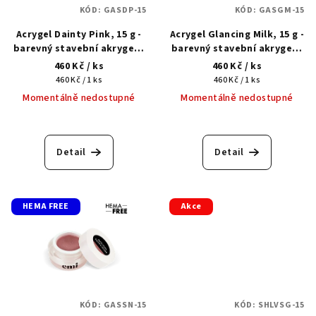
KÓD:
GASDP-15
KÓD:
GASGM-15
r
Acrygel Dainty Pink, 15 g -
Acrygel Glancing Milk, 15 g -
o
barevný stavební akrygel s
barevný stavební akrygel s
d
shimmerem
shimmerem
460 Kč
/ ks
460 Kč
/ ks
u
Měrná
Měrná
460 Kč / 1 ks
460 Kč / 1 ks
cena:
cena:
k
Momentálně nedostupné
Momentálně nedostupné
t
ů
Detail
Detail
HEMA FREE
Akce
KÓD:
GASSN-15
KÓD:
SHLVSG-15