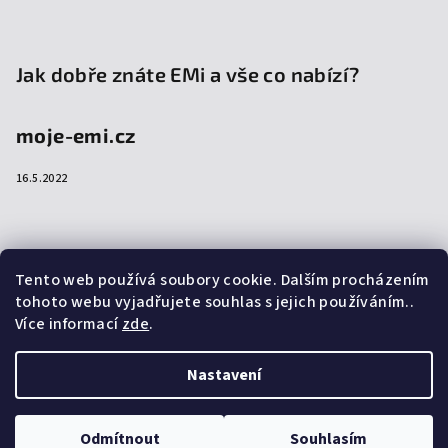
Jak dobře znáte EMi a vše co nabízí?
moje-emi.cz
16.5.2022
Přijímáme online platby
Tento web používá soubory cookie. Dalším procházením
tohoto webu vyjadřujete souhlas s jejich používáním..
Více informací
zde
.
Nastavení
Copyright 2026
emi-shop.cz
. Všechna práva vyhrazena.
Upravit nastavení cookies
Odmítnout
Souhlasím