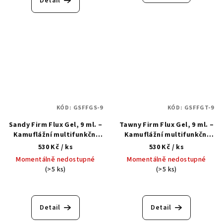
Detail
KÓD:
GSFFGS-9
KÓD:
GSFFGT-9
Sandy Firm Flux Gel, 9 ml. –
Tawny Firm Flux Gel, 9 ml. –
Kamuflážní multifunkční
Kamuflážní multifunkční
tekutý akrylgel
tekutý akrylgel
530 Kč
/ ks
530 Kč
/ ks
Momentálně nedostupné
Momentálně nedostupné
(>5 ks)
(>5 ks)
Detail
Detail