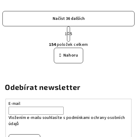
Načíst 36 dalších
S
1
5
t
O
r
154
položek celkem
á
v
n
l
Nahoru
k
á
o
d
v
a
á
n
c
Odebírat newsletter
í
í
p
r
E-mail
v
k
Vložením e-mailu souhlasíte s
podmínkami ochrany osobních
údajů
y
v