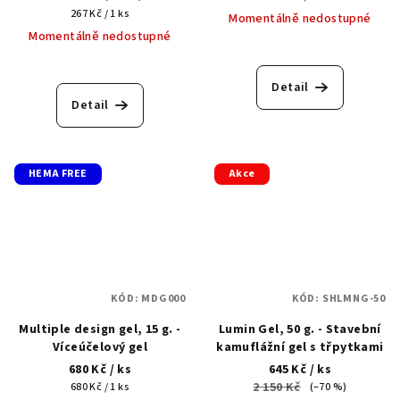
Měrná
cena:
267 Kč / 1 ks
Momentálně nedostupné
cena:
Momentálně nedostupné
Detail
Detail
HEMA FREE
Akce
KÓD:
MDG000
KÓD:
SHLMNG-50
Multiple design gel, 15 g. -
Lumin Gel, 50 g. - Stavební
Víceúčelový gel
kamuflážní gel s třpytkami
680 Kč
/ ks
645 Kč
/ ks
Měrná
2 150 Kč
680 Kč / 1 ks
(–70 %)