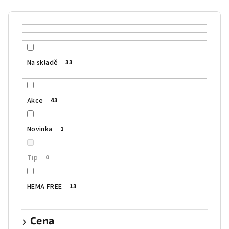
í
p
r
o
Na skladě
33
d
u
k
Akce
43
t
ů
Novinka
1
Tip
0
HEMA FREE
13
Cena