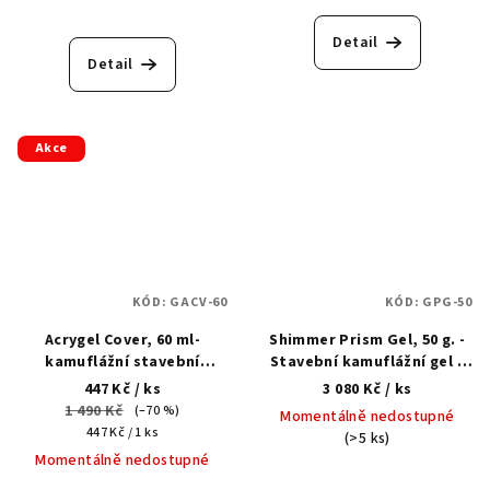
Detail
Detail
Akce
KÓD:
GACV-60
KÓD:
GPG-50
Acrygel Cover, 60 ml-
Shimmer Prism Gel, 50 g. -
kamuflážní stavební
Stavební kamuflážní gel s
akrygel
třpytkami
447 Kč
/ ks
3 080 Kč
/ ks
1 490 Kč
(–70 %)
Momentálně nedostupné
Měrná
447 Kč / 1 ks
(>5 ks)
cena:
Momentálně nedostupné