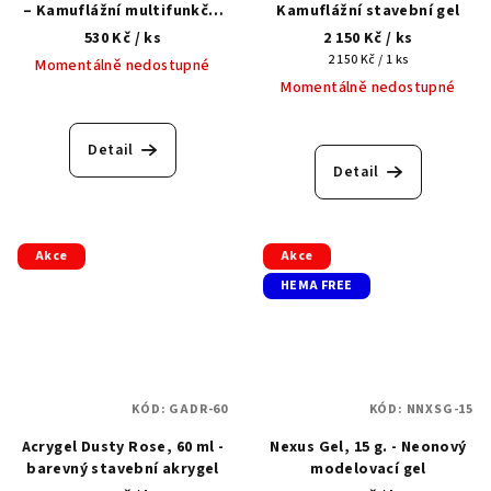
– Kamuflážní multifunkční
Kamuflážní stavební gel
tekutý akrylgel
530 Kč
/ ks
2 150 Kč
/ ks
Měrná
2 150 Kč / 1 ks
Momentálně nedostupné
cena:
Momentálně nedostupné
Detail
Detail
Akce
Akce
HEMA FREE
KÓD:
GADR-60
KÓD:
NNXSG-15
Acrygel Dusty Rose, 60 ml -
Nexus Gel, 15 g. - Neonový
barevný stavební akrygel
modelovací gel