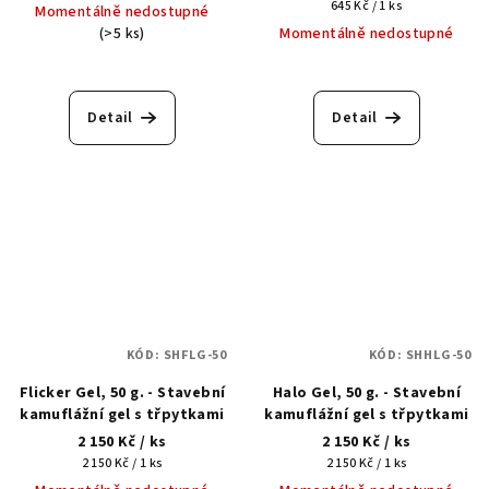
cena:
Měrná
645 Kč / 1 ks
Momentálně nedostupné
cena:
(>5 ks)
Momentálně nedostupné
Detail
Detail
KÓD:
SHFLG-50
KÓD:
SHHLG-50
Flicker Gel, 50 g. - Stavební
Halo Gel, 50 g. - Stavební
kamuflážní gel s třpytkami
kamuflážní gel s třpytkami
2 150 Kč
/ ks
2 150 Kč
/ ks
Měrná
Měrná
2 150 Kč / 1 ks
2 150 Kč / 1 ks
cena:
cena: