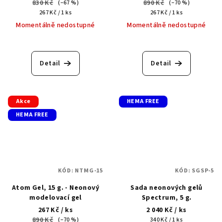
830 Kč
890 Kč
(–67 %)
(–70 %)
Měrná
Měrná
267 Kč / 1 ks
267 Kč / 1 ks
cena:
cena:
Momentálně nedostupné
Momentálně nedostupné
Detail
Detail
Akce
HEMA FREE
HEMA FREE
KÓD:
NTMG-15
KÓD:
SGSP-5
Atom Gel, 15 g. - Neonový
Sada neonových gelů
modelovací gel
Spectrum, 5 g.
267 Kč
/ ks
2 040 Kč
/ ks
890 Kč
Měrná
(–70 %)
340 Kč / 1 ks