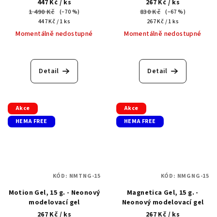
447 Kč
/ ks
267 Kč
/ ks
1 490 Kč
830 Kč
(–70 %)
(–67 %)
Měrná
Měrná
447 Kč / 1 ks
267 Kč / 1 ks
cena:
cena:
Momentálně nedostupné
Momentálně nedostupné
Detail
Detail
Akce
Akce
HEMA FREE
HEMA FREE
KÓD:
NMTNG-15
KÓD:
NMGNG-15
Motion Gel, 15 g. - Neonový
Magnetica Gel, 15 g. -
modelovací gel
Neonový modelovací gel
267 Kč
/ ks
267 Kč
/ ks