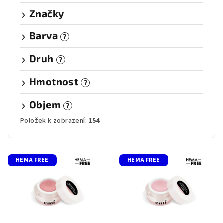
Značky
Barva
?
Druh
?
Hmotnost
?
Objem
?
Položek k zobrazení:
154
V
HEMA FREE
HEMA FREE
ý
p
i
s
p