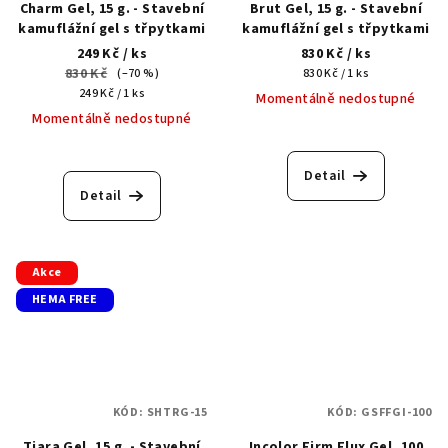
Charm Gel, 15 g. - Stavební
Brut Gel, 15 g. - Stavební
kamuflážní gel s třpytkami
kamuflážní gel s třpytkami
249 Kč
/ ks
830 Kč
/ ks
830 Kč
Měrná
(–70 %)
830 Kč / 1 ks
Měrná
cena:
249 Kč / 1 ks
Momentálně nedostupné
cena:
Momentálně nedostupné
Detail
Detail
Akce
HEMA FREE
KÓD:
SHTRG-15
KÓD:
GSFFGI-100
Tiara Gel, 15 g. - Stavební
Incolor Firm Flux Gel, 100