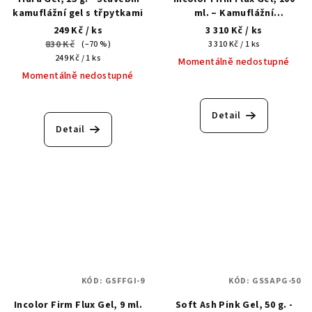
kamuflážní gel s třpytkami
ml. – Kamuflážní
multifunkční tekutý
249 Kč
/ ks
3 310 Kč
/ ks
akrylgel
830 Kč
Měrná
(–70 %)
3 310 Kč / 1 ks
Měrná
cena:
249 Kč / 1 ks
Momentálně nedostupné
cena:
Momentálně nedostupné
Detail
Detail
KÓD:
GSFFGI-9
KÓD:
GSSAPG-50
Incolor Firm Flux Gel, 9 ml.
Soft Ash Pink Gel, 50 g. -