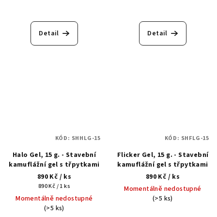
Detail
Detail
KÓD:
SHHLG-15
KÓD:
SHFLG-15
Halo Gel, 15 g. - Stavební
Flicker Gel, 15 g. - Stavební
kamuflážní gel s třpytkami
kamuflážní gel s třpytkami
890 Kč
/ ks
890 Kč
/ ks
Měrná
890 Kč / 1 ks
Momentálně nedostupné
cena:
Momentálně nedostupné
(>5 ks)
(>5 ks)