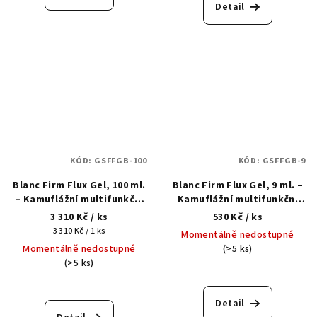
Detail
KÓD:
GSFFGB-100
KÓD:
GSFFGB-9
Blanc Firm Flux Gel, 100 ml.
Blanc Firm Flux Gel, 9 ml. –
– Kamuflážní multifunkční
Kamuflážní multifunkční
tekutý akrylgel
tekutý akrylgel
3 310 Kč
/ ks
530 Kč
/ ks
Měrná
3 310 Kč / 1 ks
Momentálně nedostupné
cena:
Momentálně nedostupné
(>5 ks)
(>5 ks)
Detail