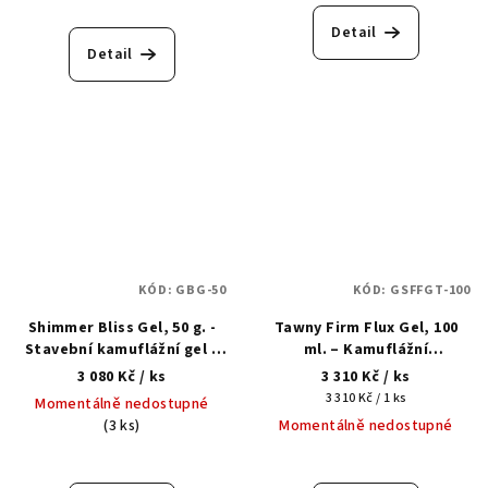
Detail
Detail
KÓD:
GBG-50
KÓD:
GSFFGT-100
Shimmer Bliss Gel, 50 g. -
Tawny Firm Flux Gel, 100
Stavební kamuflážní gel s
ml. – Kamuflážní
třpytkami
multifunkční tekutý
3 080 Kč
/ ks
3 310 Kč
/ ks
akrylgel
Měrná
3 310 Kč / 1 ks
Momentálně nedostupné
cena:
(3 ks)
Momentálně nedostupné