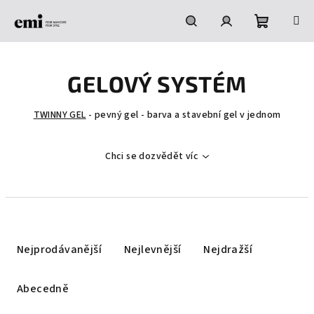
Přejít
na
obsah
Nákupní
Hledat
Přihlášení
GELOVÝ SYSTÉM
košík
TWINNY GEL
- pevný gel - barva a stavební gel v jednom
Chci se dozvědět víc
Ř
a
Nejprodávanější
Nejlevnější
Nejdražší
z
e
Abecedně
n