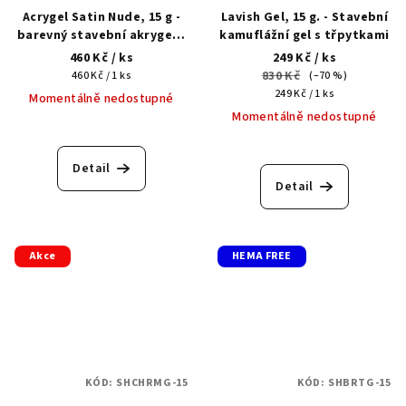
Acrygel Satin Nude, 15 g -
Lavish Gel, 15 g. - Stavební
barevný stavební akrygel s
kamuflážní gel s třpytkami
shimmerem
460 Kč
/ ks
249 Kč
/ ks
Měrná
830 Kč
460 Kč / 1 ks
(–70 %)
cena:
Měrná
249 Kč / 1 ks
Momentálně nedostupné
cena:
Momentálně nedostupné
Detail
Detail
Akce
HEMA FREE
KÓD:
SHCHRMG-15
KÓD:
SHBRTG-15