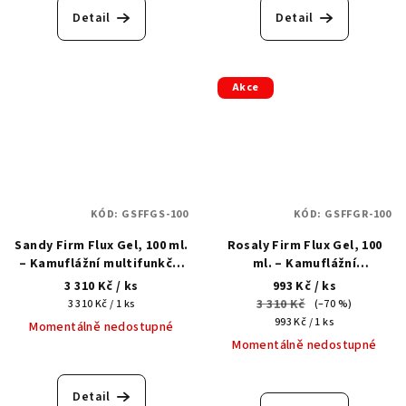
Detail
Detail
Akce
KÓD:
GSFFGS-100
KÓD:
GSFFGR-100
Sandy Firm Flux Gel, 100 ml.
Rosaly Firm Flux Gel, 100
– Kamuflážní multifunkční
ml. – Kamuflážní
tekutý akrylgel
multifunkční tekutý
3 310 Kč
/ ks
993 Kč
/ ks
akrylgel
Měrná
3 310 Kč
3 310 Kč / 1 ks
(–70 %)
cena:
Měrná
993 Kč / 1 ks
Momentálně nedostupné
cena:
Momentálně nedostupné
Detail