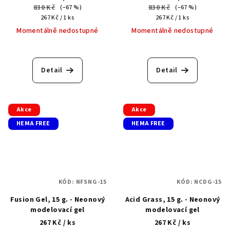
830 Kč
830 Kč
(–67 %)
(–67 %)
Měrná
Měrná
267 Kč / 1 ks
267 Kč / 1 ks
cena:
cena:
Momentálně nedostupné
Momentálně nedostupné
Detail
Detail
Akce
Akce
HEMA FREE
HEMA FREE
KÓD:
NFSNG-15
KÓD:
NCDG-15
Fusion Gel, 15 g. - Neonový
Acid Grass, 15 g. - Neonový
modelovací gel
modelovací gel
267 Kč
/ ks
267 Kč
/ ks