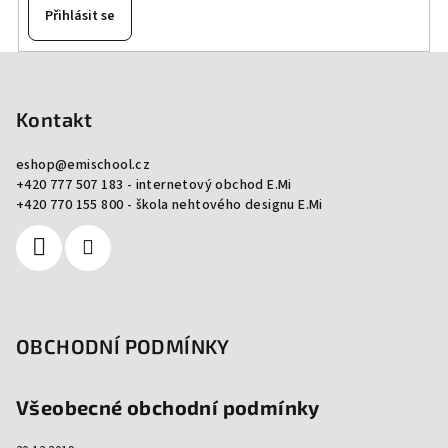
ý
Přihlásit se
p
i
Z
s
á
u
p
Kontakt
a
eshop
@
emischool.cz
t
+420 777 507 183 - internetový obchod E.Mi
í
+420 770 155 800 - škola nehtového designu E.Mi
OBCHODNÍ PODMÍNKY
Všeobecné obchodní podmínky