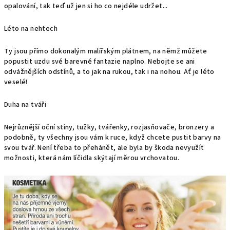
opalování, tak teď už jen si ho co nejdéle udržet...
Léto na nehtech
Ty jsou přímo dokonalým malířským plátnem, na němž můžete
popustit uzdu své barevné fantazie naplno. Nebojte se ani
odvážnějších odstínů, a to jak na rukou, tak i na nohou. Ať je léto
veselé!
Duha na tváři
Nejrůznější oční stíny, tužky, tvářenky, rozjasňovače, bronzery a
podobně, ty všechny jsou vám k ruce, když chcete pustit barvy na
svou tvář. Není třeba to přehánět, ale byla by škoda nevyužít
možnosti, která nám líčidla skýtají měrou vrchovatou.