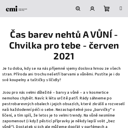
Přejít
na
obsah
Nákupní
Hledat
Přihlášení
Čas barev nehtů A VŮNÍ -
košík
Chvilka pro tebe - červen
2021
Je tu doba, kdy se na nás příjemné vjemy doslova hrnou ze všech
stran. Příroda ani trochu nešetří barvami a vůněmi. Pustíte je i do
své koupelny a taštičky s líčidly?
Jsou pro nás velmi důležité – barvy a vůně – a v kosmetice
nemohou chybět. Navíc k létu určitě patří. Rády sáhneme po
pestrobarevných obalech i jejich obsazích, které zkrášlí a rozveselí
naši každodenní péči o sebe. Nezastupitelné jsou „barvičky“ v
líčení, a tím spíš, že letos je to velmi trendy. Na vůně nesmíme
zapomenout (i když pěsticí přípravky je někdy lepší volit „bez
vůně“). Dostatek si jich ale můžeme dopřát v parfémech a