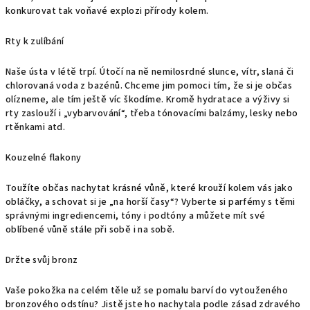
konkurovat tak voňavé explozi přírody kolem.
Rty k zulíbání
Naše ústa v létě trpí. Útočí na ně nemilosrdné slunce, vítr, slaná či
chlorovaná voda z bazénů. Chceme jim pomoci tím, že si je občas
olízneme, ale tím ještě víc škodíme. Kromě hydratace a výživy si
rty zaslouží i „vybarvování“, třeba tónovacími balzámy, lesky nebo
rtěnkami atd.
Kouzelné flakony
Toužíte občas nachytat krásné vůně, které krouží kolem vás jako
obláčky, a schovat si je „na horší časy“? Vyberte si parfémy s těmi
správnými ingrediencemi, tóny i podtóny a můžete mít své
oblíbené vůně stále při sobě i na sobě.
Držte svůj bronz
Vaše pokožka na celém těle už se pomalu barví do vytouženého
bronzového odstínu? Jistě jste ho nachytala podle zásad zdravého