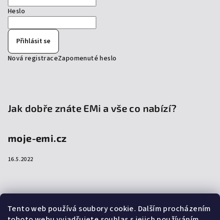
Heslo
Přihlásit se
Nová registrace
Zapomenuté heslo
Jak dobře znáte EMi a vše co nabízí?
moje-emi.cz
16.5.2022
Přijímáme online platby
Tento web používá soubory cookie. Dalším procházením
tohoto webu vyjadřujete souhlas s jejich používáním..