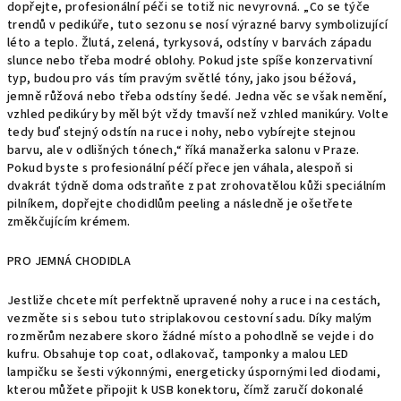
dopřejte, profesionální péči se totiž nic nevyrovná. „Co se týče
trendů v pedikúře, tuto sezonu se nosí výrazné barvy symbolizující
léto a teplo. Žlutá, zelená, tyrkysová, odstíny v barvách západu
slunce nebo třeba modré oblohy. Pokud jste spíše konzervativní
typ, budou pro vás tím pravým světlé tóny, jako jsou béžová,
jemně růžová nebo třeba odstíny šedé. Jedna věc se však nemění,
vzhled pedikúry by měl být vždy tmavší než vzhled manikúry. Volte
tedy buď stejný odstín na ruce i nohy, nebo vybírejte stejnou
barvu, ale v odlišných tónech,“ říká manažerka salonu v Praze.
Pokud byste s profesionální péčí přece jen váhala, alespoň si
dvakrát týdně doma odstraňte z pat zrohovatělou kůži speciálním
pilníkem, dopřejte chodidlům peeling a následně je ošetřete
změkčujícím krémem.
PRO JEMNÁ CHODIDLA
Jestliže chcete mít perfektně upravené nohy a ruce i na cestách,
vezměte si s sebou tuto striplakovou cestovní sadu. Díky malým
rozměrům nezabere skoro žádné místo a pohodlně se vejde i do
kufru. Obsahuje top coat, odlakovač, tamponky a malou LED
lampičku se šesti výkonnými, energeticky úspornými led diodami,
kterou můžete připojit k USB konektoru, čímž zaručí dokonalé