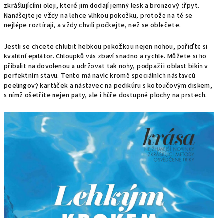
zkrášlujícími oleji, které jim dodají jemný lesk a bronzový třpyt.
Nanášejte je vždy na lehce vlhkou pokožku, protože na té se
nejlépe roztírají, a vždy chvíli počkejte, než se oblečete.
Jestli se chcete chlubit hebkou pokožkou nejen nohou, pořiďte si
kvalitní epilátor. Chloupků vás zbaví snadno a rychle. Můžete si ho
přibalit na dovolenou a udržovat tak nohy, podpaží i oblast bikin v
perfektním stavu. Tento má navíc kromě speciálních nástavců
peelingový kartáček a nástavec na pedikúru s kotoučovým diskem,
s nímž ošetříte nejen paty, ale i hůře dostupné plochy na prstech.