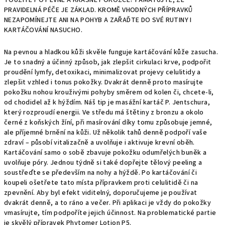
TOUŽÍTE PO PEVNÉ A KRÁSNÉ POKOŽCE? PAMATUJTE, ŽE
PRAVIDELNÁ PÉČE JE ZÁKLAD. KROMĚ VHODNÝCH PŘÍPRAVKŮ
NEZAPOMÍNEJTE ANI NA POHYB A ZAŘAĎTE DO SVÉ RUTINY I
KARTÁČOVÁNÍ NASUCHO.
Na pevnou a hladkou kůži skvěle funguje kartáčování kůže zasucha.
Je to snadný a účinný způsob, jak zlepšit cirkulaci krve, podpořit
proudění lymfy, detoxikaci, minimalizovat projevy celulitidy a
zlepšit vzhled i tonus pokožky. Dvakrát denně proto masírujte
pokožku nohou krouživými pohyby směrem od kolen či, chcete-li,
od chodidel až k hýždím. Náš tip je masážní kartáč P. Jentschura,
který rozproudí energii. Ve středu má štětiny z bronzu a okolo
černé z koňských žíní, při masírování díky tomu způsobuje jemné,
ale příjemné brnění na kůži. Už několik tahů denně podpoří vaše
zdraví – působí vitalizačně a uvolňuje i aktivuje krevní oběh.
Kartáčování samo o sobě zbavuje pokožku odumřelých buněk a
uvolňuje póry. Jednou týdně si také dopřejte tělový peeling a
soustřeďte se především na nohy a hýždě. Po kartáčování či
koupeli ošetřete tato místa přípravkem proti celulitidě či na
zpevnění. Aby byl efekt viditelný, doporučujeme je používat
dvakrát denně, a to ráno a večer. Při aplikaci je vždy do pokožky
vmasírujte, tím podpoříte jejich účinnost. Na problematické partie
je skvělý přípravek Phytomer Lotion P5.