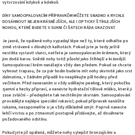
vytvrzování kdykoli a kdekoli.
DÍKY SAMOOPALOVACÍM PŘÍPRAVKŮM MŮŽETE SNADNO A RYCHLE
DOSÁHNOUT NEJEN KRÁSNĚJŠÍCH, ALE I OPTICKY ŠTÍHLEJŠÍCH
NOHOU, KTERÉ BUDETE V SUKNI ČI ŠATECH RÁDA UKAZOVAT.
Je jasné, že opálené nohy vypadají lépe než ty, které odhalíte po
zimě strávené v dlouhých kalhotách. Pokud jste je tedy ještě
nestihla vystavit slunci, natřete je samoopalovacím krémem, který
jim dodá barvu. Snědé nohy totiž působí jako štíhlejší a krásnější.
Samoopalovací krém nanášejte vždy den předem. Pokud se chcete
vyhnout trapasu, že za pár hodin budete mít nohy skvrnité jako srst
dalmatina, v žádném případě ho neaplikujte půl hodiny před
večírkem. Před nanesením si vždy udělejte peeling, který pokožku
zjemní a hezky připraví, a naneste hydratační tělové mléko, které ji
zase zvláční – předejdete tak nechtěným skvrnám. Samoopalování
provádějte nejlépe speciální rukavicí; pokud přípravek nanášíte
rukama, nezapomeňte si je vždy důkladně umýt. Poprvé naneste
lehčí vrstvu a po ztmavnutí postupně přidávejte, až dosáhnete
požadovaného odstínu.
Pokud jste již opálená, můžete nohy vylepšit bronzujícími a