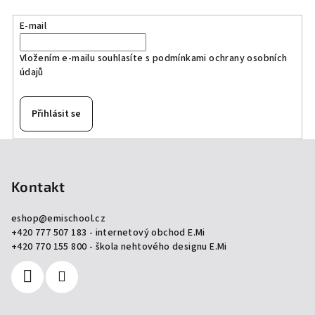
E-mail
Vložením e-mailu souhlasíte s
podmínkami ochrany osobních
údajů
Přihlásit se
Z
á
p
Kontakt
a
eshop
@
emischool.cz
t
+420 777 507 183 - internetový obchod E.Mi
í
+420 770 155 800 - škola nehtového designu E.Mi