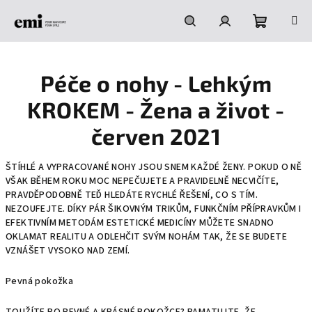
Přejít
na
obsah
Nákupní
Hledat
Přihlášení
Péče o nohy - Lehkým
košík
KROKEM - Žena a život -
červen 2021
ŠTÍHLÉ A VYPRACOVANÉ NOHY JSOU SNEM KAŽDÉ ŽENY. POKUD O NĚ
VŠAK BĚHEM ROKU MOC NEPEČUJETE A PRAVIDELNĚ NECVIČÍTE,
PRAVDĚPODOBNĚ TEĎ HLEDÁTE RYCHLÉ ŘEŠENÍ, CO S TÍM.
NEZOUFEJTE. DÍKY PÁR ŠIKOVNÝM TRIKŮM, FUNKČNÍM PŘÍPRAVKŮM I
EFEKTIVNÍM METODÁM ESTETICKÉ MEDICÍNY MŮŽETE SNADNO
OKLAMAT REALITU A ODLEHČIT SVÝM NOHÁM TAK, ŽE SE BUDETE
VZNÁŠET VYSOKO NAD ZEMÍ.
Pevná pokožka