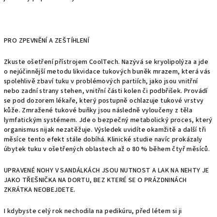
PRO ZPEVNĚNÍ A ZEŠTÍHLENÍ
Zkuste ošetření přístrojem CoolTech. Nazývá se kryolipolýza a jde
o nejúčinnější metodu likvidace tukových buněk mrazem, která vás
spolehlivě zbaví tuku v problémových partiích, jako jsou vnitřní
nebo zadní strany stehen, vnitřní části kolen či podbřišek. Provádí
se pod dozorem lékaře, který postupně ochlazuje tukové vrstvy
kůže. Zmražené tukové buňky jsou následně vyloučeny z těla
lymfatickým systémem. Jde o bezpečný metabolický proces, který
organismus nijak nezatěžuje. Výsledek uvidíte okamžitě a další tři
měsíce tento efekt stále dobíhá. Klinické studie navíc prokázaly
úbytek tuku v ošetřených oblastech až o 80 % během čtyř měsíců.
UPRAVENÉ NOHY V SANDÁLKÁCH JSOU NUTNOST A LAK NA NEHTY JE
JAKO TŘEŠNIČKA NA DORTU, BEZ KTERÉ SE O PRÁZDNINÁCH
ZKRÁTKA NEOBEJDETE.
I kdybyste celý rok nechodila na pedikúru, před létem si ji