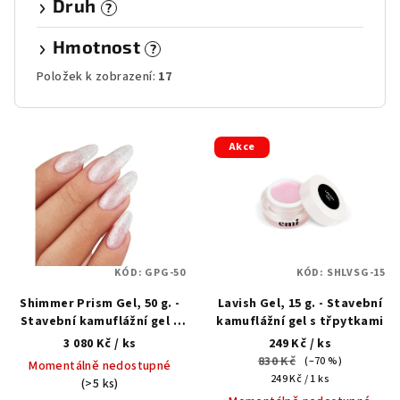
Druh
?
Hmotnost
?
Položek k zobrazení:
17
V
Akce
ý
p
i
s
p
KÓD:
GPG-50
KÓD:
SHLVSG-15
r
Shimmer Prism Gel, 50 g. -
Lavish Gel, 15 g. - Stavební
o
Stavební kamuflážní gel s
kamuflážní gel s třpytkami
d
třpytkami
3 080 Kč
/ ks
249 Kč
/ ks
u
830 Kč
(–70 %)
Momentálně nedostupné
Měrná
k
249 Kč / 1 ks
(>5 ks)
cena: