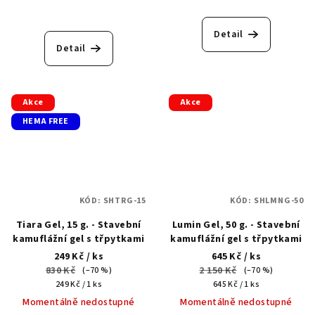
Detail
Detail
Akce
Akce
HEMA FREE
KÓD:
SHTRG-15
KÓD:
SHLMNG-50
Tiara Gel, 15 g. - Stavební
Lumin Gel, 50 g. - Stavební
kamuflážní gel s třpytkami
kamuflážní gel s třpytkami
249 Kč
/ ks
645 Kč
/ ks
830 Kč
2 150 Kč
(–70 %)
(–70 %)
Měrná
Měrná
249 Kč / 1 ks
645 Kč / 1 ks
cena:
cena:
Momentálně nedostupné
Momentálně nedostupné