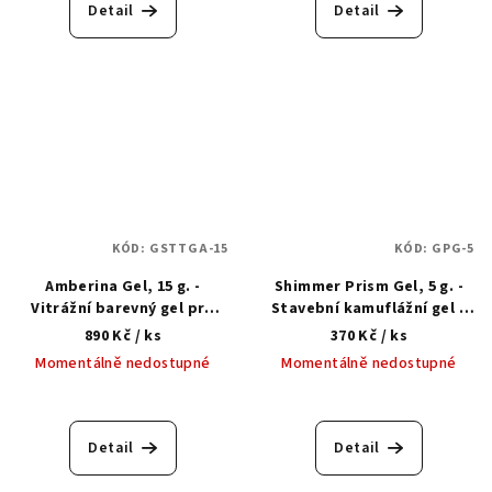
Detail
Detail
KÓD:
GSTTGA-15
KÓD:
GPG-5
Amberina Gel, 15 g. -
Shimmer Prism Gel, 5 g. -
Vitrážní barevný gel pro
Stavební kamuflážní gel s
modelování a prodloužení
třpytkami
890 Kč
/ ks
370 Kč
/ ks
na šablonách
Momentálně nedostupné
Momentálně nedostupné
Detail
Detail