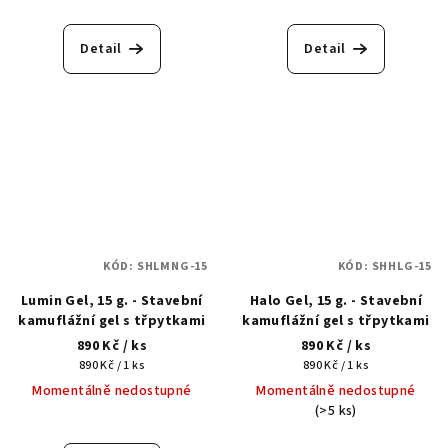
Detail
Detail
KÓD:
SHLMNG-15
KÓD:
SHHLG-15
Lumin Gel, 15 g. - Stavební
Halo Gel, 15 g. - Stavební
kamuflážní gel s třpytkami
kamuflážní gel s třpytkami
890 Kč
/ ks
890 Kč
/ ks
Měrná
Měrná
890 Kč / 1 ks
890 Kč / 1 ks
cena:
cena:
Momentálně nedostupné
Momentálně nedostupné
(>5 ks)