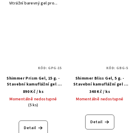
Vitrážní barevný gel pro...
KÓD:
GPG-15
KÓD:
GBG-5
Shimmer Prism Gel, 15 g. -
Shimmer Bliss Gel, 5 g. -
Stavební kamuflážní gel s
Stavební kamuflážní gel s
třpytkami
třpytkami
890 Kč
/ ks
340 Kč
/ ks
Momentálně nedostupné
Momentálně nedostupné
(5 ks)
Detail
Detail