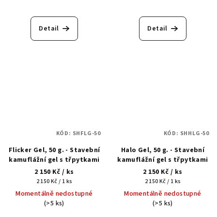
Detail
Detail
KÓD:
SHFLG-50
KÓD:
SHHLG-50
Flicker Gel, 50 g. - Stavební
Halo Gel, 50 g. - Stavební
kamuflážní gel s třpytkami
kamuflážní gel s třpytkami
2 150 Kč
/ ks
2 150 Kč
/ ks
Měrná
Měrná
2 150 Kč / 1 ks
2 150 Kč / 1 ks
cena:
cena:
Momentálně nedostupné
Momentálně nedostupné
(>5 ks)
(>5 ks)