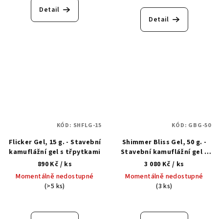
Detail
Detail
KÓD:
SHFLG-15
KÓD:
GBG-50
Flicker Gel, 15 g. - Stavební
Shimmer Bliss Gel, 50 g. -
kamuflážní gel s třpytkami
Stavební kamuflážní gel s
třpytkami
890 Kč
/ ks
3 080 Kč
/ ks
Momentálně nedostupné
Momentálně nedostupné
(>5 ks)
(3 ks)