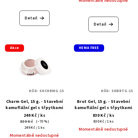
Momentálně nedostupné
t
ů
Detail
Detail
Akce
HEMA FREE
KÓD:
SHCHRMG-15
KÓD:
SHBRTG-15
Charm Gel, 15 g. - Stavební
Brut Gel, 15 g. - Stavební
kamuflážní gel s třpytkami
kamuflážní gel s třpytkami
249 Kč
/ ks
830 Kč
/ ks
830 Kč
Měrná
(–70 %)
830 Kč / 1 ks
Měrná
cena:
249 Kč / 1 ks
Momentálně nedostupné
cena:
Momentálně nedostupné