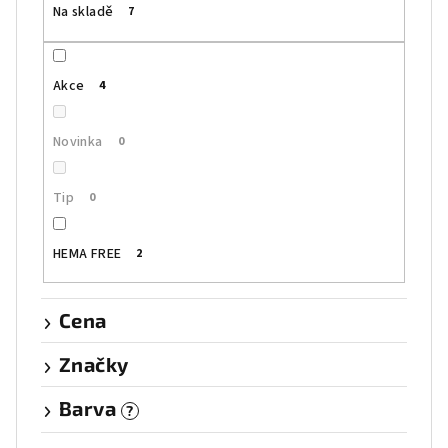
Na skladě
7
d
u
k
Akce
4
t
ů
Novinka
0
Tip
0
HEMA FREE
2
Cena
Značky
Barva
?