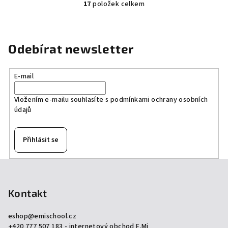
17
položek celkem
O
v
l
á
Odebírat newsletter
d
a
E-mail
c
í
Vložením e-mailu souhlasíte s
podmínkami ochrany osobních
p
údajů
r
v
k
Přihlásit se
y
v
Z
ý
á
p
p
Kontakt
i
a
s
eshop
@
emischool.cz
u
t
+420 777 507 183 - internetový obchod E.Mi