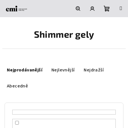
Přejít
na
obsah
Nákupní
Hledat
Přihlášení
Shimmer gely
košík
Ř
a
Nejprodávanější
Nejlevnější
Nejdražší
z
e
Abecedně
n
í
p
r
o