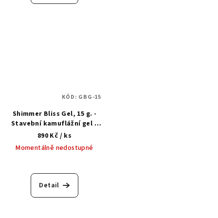
KÓD:
GBG-15
Shimmer Bliss Gel, 15 g. -
Stavební kamuflážní gel s
třpytkami
890 Kč
/ ks
Momentálně nedostupné
Detail