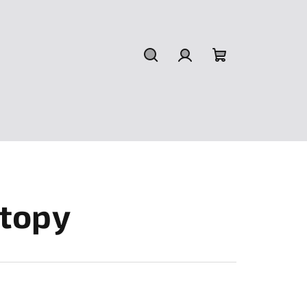
Hledat
Přihlášení
Nákupní
košík
 topy