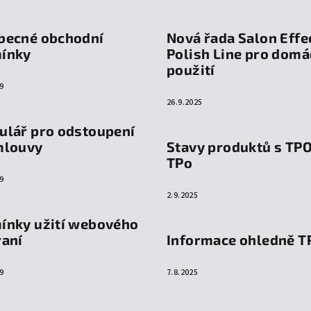
becné obchodní
Nová řada Salon Effe
ínky
Polish Line pro domá
použití
9
26.9.2025
ulář pro odstoupení
mlouvy
Stavy produktů s TP
TPo
9
2.9.2025
ínky užití webového
raní
Informace ohledně T
9
7.8.2025