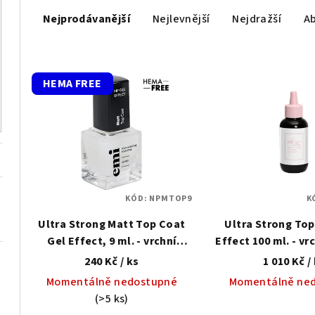
Ř
Nejprodávanější
Nejlevnější
Nejdražší
A
a
z
V
e
HEMA FREE
ý
n
p
í
i
p
s
r
KÓD:
NPMTOP9
K
p
o
Ultra Strong Matt Top Coat
Ultra Strong Top
r
d
Gel Effect, 9 ml. - vrchní
Effect 100 ml. - vr
o
matový top pro klasický lak
klasický 
240 Kč
/ ks
1 010 Kč
/
u
Momentálně nedostupné
Momentálně ne
d
k
(>5 ks)
u