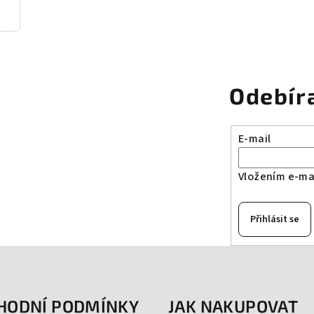
y
v
ý
p
Odebír
i
s
u
E-mail
Vložením e-mai
Přihlásit se
HODNÍ PODMÍNKY
JAK NAKUPOVAT