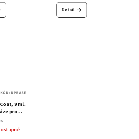
Detail
KÓD:
NPBASE
Coat, 9 ml.
áze pro
lak
ks
dostupné