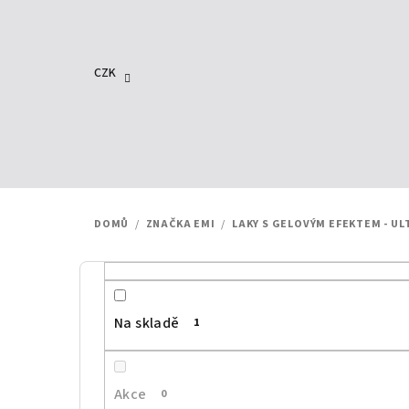
Přejít
na
obsah
CZK
DOMŮ
/
ZNAČKA EMI
/
LAKY S GELOVÝM EFEKTEM - U
P
o
Na skladě
1
s
t
Akce
0