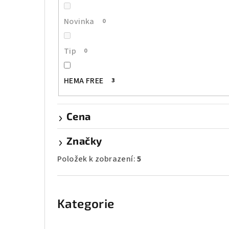
r
a
Novinka
0
n
Tip
0
n
í
HEMA FREE
3
p
Cena
a
n
Značky
e
Položek k zobrazení:
5
l
Přeskočit
kategorie
Kategorie