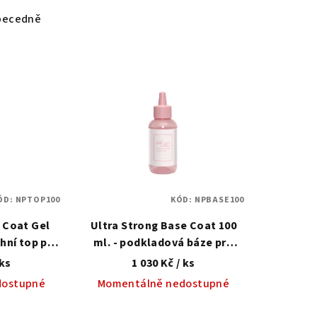
becedně
ÓD:
NPTOP100
KÓD:
NPBASE100
 Coat Gel
Ultra Strong Base Coat 100
chní top pro
ml. - podkladová báze pro
lak
klasický lak
 ks
1 030 Kč
/ ks
dostupné
Momentálně nedostupné