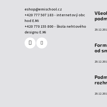
a
eshop
@
emischool.cz
Všeo
+420 777 507 183 - internetový obc
t
podm
hod E.Mi
í
+420 770 155 800 - škola nehtového
20.12.201
designu E.Mi
Form
od s
20.12.201
Podm
rozh
20.12.201