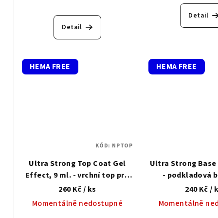
t
k
Detail
ů
Detail
t
ů
HEMA FREE
HEMA FREE
KÓD:
NPTOP
Ultra Strong Top Coat Gel
Ultra Strong Base 
Effect, 9 ml. - vrchní top pro
- podkladová b
klasický lak
klasický 
260 Kč
/ ks
240 Kč
/ 
Momentálně nedostupné
Momentálně ne