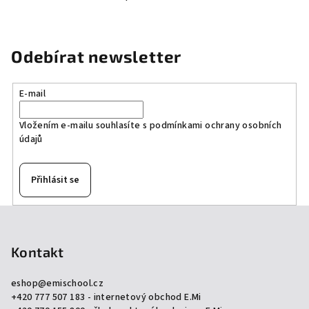
O
hvězdiček.
v
l
á
Odebírat newsletter
d
a
E-mail
c
í
Vložením e-mailu souhlasíte s
podmínkami ochrany osobních
p
údajů
r
v
k
Přihlásit se
y
v
Z
ý
á
p
p
Kontakt
i
a
s
eshop
@
emischool.cz
u
t
+420 777 507 183 - internetový obchod E.Mi