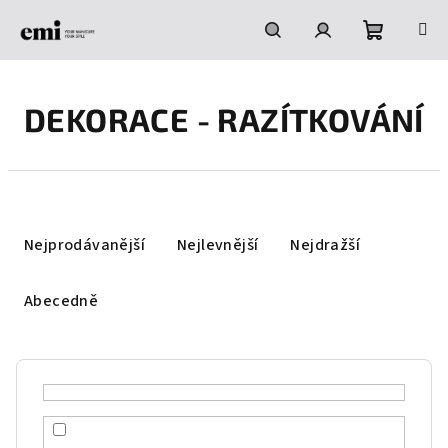
Přejít
na
obsah
Nákupní
Hledat
Přihlášení
DEKORACE - RAZÍTKOVÁNÍ
košík
Ř
a
Nejprodávanější
Nejlevnější
Nejdražší
z
e
Abecedně
n
í
p
r
o