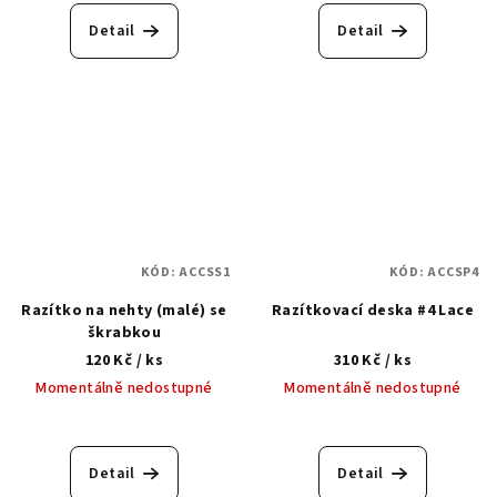
Detail
Detail
KÓD:
ACCSS1
KÓD:
ACCSP4
Razítko na nehty (malé) se
Razítkovací deska #4 Lace
škrabkou
120 Kč
/ ks
310 Kč
/ ks
Momentálně nedostupné
Momentálně nedostupné
Průměrné
hodnocení
produktu
Detail
Detail
je