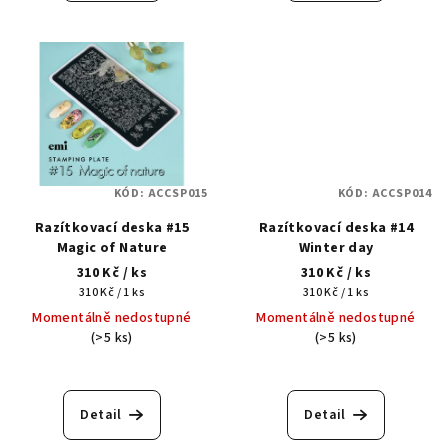
KÓD:
ACCSP015
KÓD:
ACCSP014
Razítkovací deska #15
Razítkovací deska #14
Magic of Nature
Winter day
310 Kč
/ ks
310 Kč
/ ks
Měrná
Měrná
310 Kč / 1 ks
310 Kč / 1 ks
cena:
cena:
Momentálně nedostupné
Momentálně nedostupné
(>5 ks)
(>5 ks)
Detail
Detail