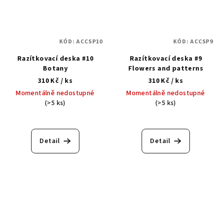
KÓD:
ACCSP10
KÓD:
ACCSP9
Razítkovací deska #10
Razítkovací deska #9
Botany
Flowers and patterns
310 Kč
/ ks
310 Kč
/ ks
Momentálně nedostupné
Momentálně nedostupné
(>5 ks)
(>5 ks)
Detail
Detail