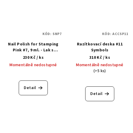
KÓD:
SNP7
KÓD:
ACCSP11
Nail Polish for Stamping
Razítkovací deska #11
Pink #7, 9 ml. - Lak s
Symbols
gelovým efektem na
230 Kč
/ ks
310 Kč
/ ks
razítkování
Momentálně nedostupné
Momentálně nedostupné
(>5 ks)
Průměrné
hodnocení
Detail
produktu
Detail
je
5,0
z
5
hvězdiček.