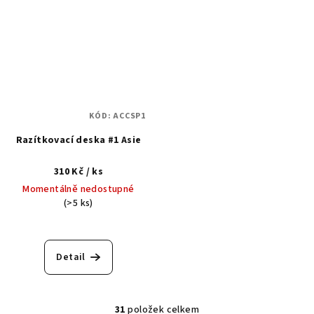
z
5
hvězdiček.
KÓD:
ACCSP1
Razítkovací deska #1 Asie
310 Kč
/ ks
Momentálně nedostupné
(>5 ks)
Průměrné
hodnocení
produktu
Detail
je
5,0
z
5
31
položek celkem