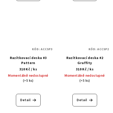
5,0
z
5
hvězdiček.
KÓD:
ACCSP3
KÓD:
ACCSP2
Razítkovací deska #3
Razítkovací deska #2
Pattern
Graffity
310 Kč
/ ks
310 Kč
/ ks
Momentálně nedostupné
Momentálně nedostupné
(>5 ks)
(>5 ks)
Průměrné
hodnocení
produktu
Detail
Detail
je
5,0