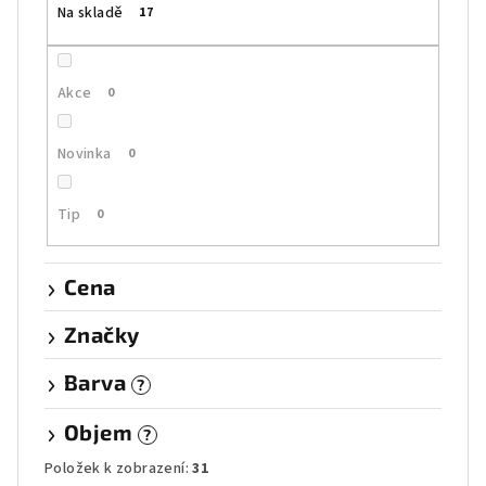
Na skladě
17
d
u
k
Akce
0
t
ů
Novinka
0
Tip
0
Cena
Značky
Barva
?
Objem
?
Položek k zobrazení:
31