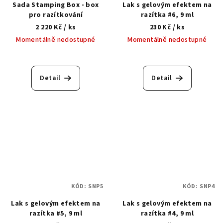
Sada Stamping Box - box
Lak s gelovým efektem na
pro razítkování
razítka #6, 9 ml
2 220 Kč
/ ks
230 Kč
/ ks
Momentálně nedostupné
Momentálně nedostupné
Průměrné
hodnocení
produktu
Detail
Detail
je
5,0
z
5
hvězdiček.
KÓD:
SNP5
KÓD:
SNP4
Lak s gelovým efektem na
Lak s gelovým efektem na
razítka #5, 9 ml
razítka #4, 9 ml