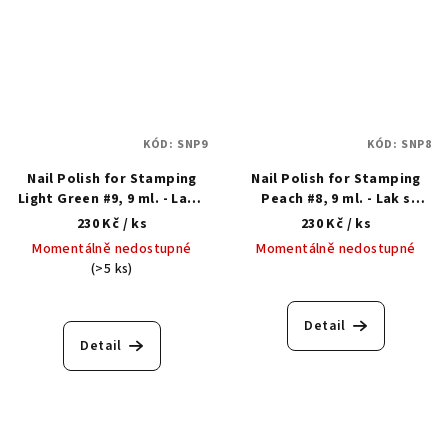
KÓD:
SNP9
KÓD:
SNP8
Nail Polish for Stamping
Nail Polish for Stamping
Light Green #9, 9 ml. - Lak s
Peach #8, 9 ml. - Lak s
gelovým efektem na
gelovým efektem na
230 Kč
/ ks
230 Kč
/ ks
razítkování
razítkování
Momentálně nedostupné
Momentálně nedostupné
(>5 ks)
Detail
Detail