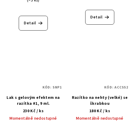
(>5 ks)
Detail
Detail
KÓD:
SNP1
KÓD:
ACCSS2
Lak s gelovým efektem na
Razítko na nehty (velké) se
razítka #1, 9 ml.
škrabkou
230 Kč
/ ks
180 Kč
/ ks
Momentálně nedostupné
Momentálně nedostupné