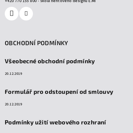
í
+420 770 155 800 - škola nehtového designu E.Mi
OBCHODNÍ PODMÍNKY
Všeobecné obchodní podmínky
20.12.2019
Formulář pro odstoupení od smlouvy
20.12.2019
Podmínky užití webového rozhraní