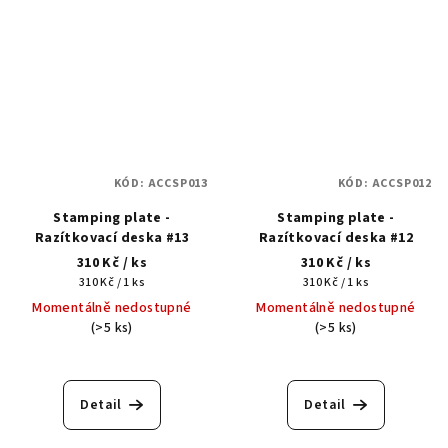
KÓD:
ACCSP013
KÓD:
ACCSP012
Stamping plate -
Stamping plate -
Razítkovací deska #13
Razítkovací deska #12
310 Kč
/ ks
310 Kč
/ ks
Měrná
Měrná
310 Kč / 1 ks
310 Kč / 1 ks
cena:
cena:
Momentálně nedostupné
Momentálně nedostupné
(>5 ks)
(>5 ks)
Detail
Detail