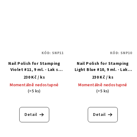
KÓD:
SNP11
KÓD:
SNP10
Nail Polish for Stamping
Nail Polish for Stamping
Violet #11, 9 ml. - Lak s
Light Blue #10, 9 ml. - Lak s
gelovým efektem na
gelovým efektem na
230 Kč
/ ks
230 Kč
/ ks
razítkování
razítkování
Momentálně nedostupné
Momentálně nedostupné
(>5 ks)
(>5 ks)
Detail
Detail