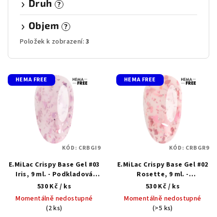
Druh
?
Objem
?
Položek k zobrazení:
3
V
HEMA FREE
HEMA FREE
ý
p
i
s
p
KÓD:
CRBGI9
KÓD:
CRBGR9
r
E.MiLac Crispy Base Gel #03
E.MiLac Crispy Base Gel #02
o
Iris, 9 ml. - Podkladová
Rosette, 9 ml. -
d
barevná základní báze s
Podkladová barevná
530 Kč
/ ks
530 Kč
/ ks
u
třpytkami
základní báze s třpytkami
Momentálně nedostupné
Momentálně nedostupné
k
(2 ks)
(>5 ks)