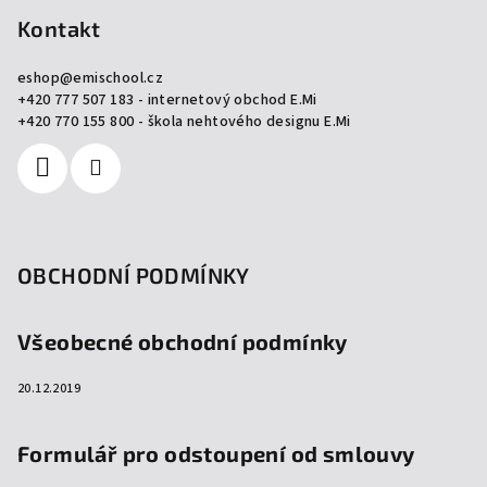
p
p
Kontakt
i
a
s
eshop
@
emischool.cz
u
t
+420 777 507 183 - internetový obchod E.Mi
í
+420 770 155 800 - škola nehtového designu E.Mi
OBCHODNÍ PODMÍNKY
Všeobecné obchodní podmínky
20.12.2019
Formulář pro odstoupení od smlouvy