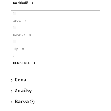
Na skladě
3
d
u
k
Akce
0
t
ů
Novinka
0
Tip
0
HEMA FREE
3
Cena
Značky
Barva
?