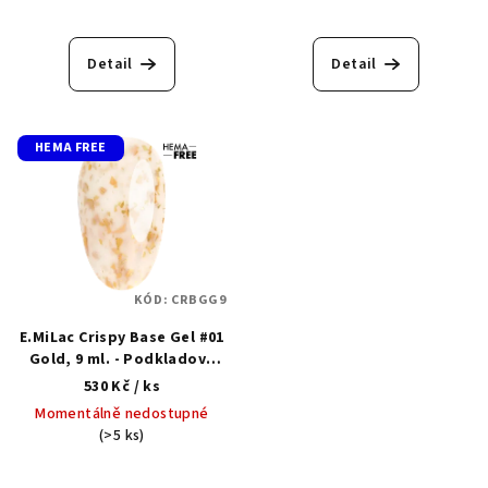
t
ů
Detail
Detail
HEMA FREE
KÓD:
CRBGG9
E.MiLac Crispy Base Gel #01
Gold, 9 ml. - Podkladová
barevná základní báze s
530 Kč
/ ks
třpytkami
Momentálně nedostupné
(>5 ks)
Průměrné