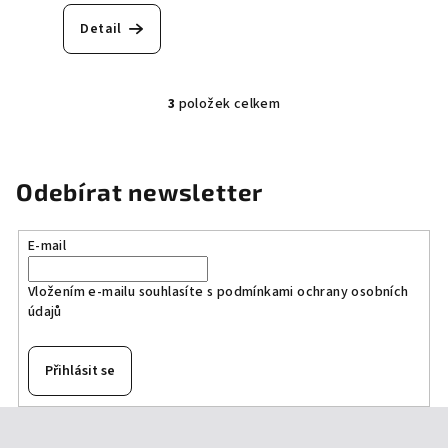
hodnocení
produktu
Detail
je
5,0
z
5
3
položek celkem
O
hvězdiček.
v
l
á
Odebírat newsletter
d
a
E-mail
c
í
Vložením e-mailu souhlasíte s
podmínkami ochrany osobních
p
údajů
r
v
k
Přihlásit se
y
v
Z
ý
á