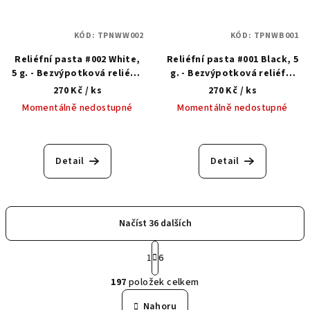
KÓD:
TPNWW002
KÓD:
TPNWB001
Reliéfní pasta #002 White,
Reliéfní pasta #001 Black, 5
5 g. - Bezvýpotková reliéfní
g. - Bezvýpotková reliéfní
pasta bílá
pasta černá
270 Kč
/ ks
270 Kč
/ ks
Momentálně nedostupné
Momentálně nedostupné
Detail
Detail
Načíst 36 dalších
S
1
6
t
O
r
197
položek celkem
á
v
n
l
Nahoru