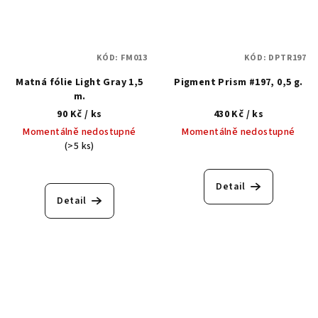
KÓD:
FM013
KÓD:
DPTR197
Matná fólie Light Gray 1,5
Pigment Prism #197, 0,5 g.
m.
90 Kč
/ ks
430 Kč
/ ks
Momentálně nedostupné
Momentálně nedostupné
(>5 ks)
Detail
Detail