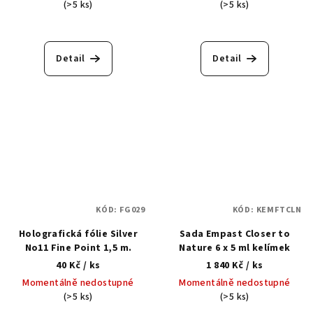
(>5 ks)
(>5 ks)
Detail
Detail
KÓD:
FG029
KÓD:
KEMFTCLN
Holografická fólie Silver
Sada Empast Closer to
No11 Fine Point 1,5 m.
Nature 6 x 5 ml kelímek
40 Kč
/ ks
1 840 Kč
/ ks
Momentálně nedostupné
Momentálně nedostupné
(>5 ks)
(>5 ks)