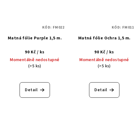
KÓD:
FM022
KÓD:
FM011
Matná fólie Purple 1,5 m.
Matná fólie Ochra 1,5 m.
90 Kč
/ ks
90 Kč
/ ks
Momentálně nedostupné
Momentálně nedostupné
(>5 ks)
(>5 ks)
Detail
Detail