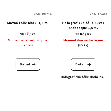
KÓD:
FM026
KÓD:
FG036
Matná fólie Khaki 1,5 m.
Holografická fólie Sliver
Arabesque 1,5 m.
90 Kč
/ ks
90 Kč
/ ks
Momentálně nedostupné
Momentálně nedostupné
(>5 ks)
(>5 ks)
Detail
Detail
Holografická fólie dodá jas...