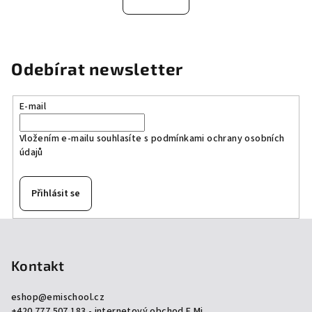
k
á
o
d
v
a
á
n
c
Odebírat newsletter
í
í
p
r
E-mail
v
k
Vložením e-mailu souhlasíte s
podmínkami ochrany osobních
údajů
y
v
ý
Přihlásit se
p
i
Z
s
á
u
p
Kontakt
a
eshop
@
emischool.cz
t
+420 777 507 183 - internetový obchod E.Mi