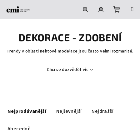
Přejít
na
obsah
Nákupní
Hledat
Přihlášení
DEKORACE - ZDOBENÍ
košík
Trendy v oblasti nehtové modelace jsou často velmi rozmanité.
Chci se dozvědět víc
Ř
a
Nejprodávanější
Nejlevnější
Nejdražší
z
e
Abecedně
n