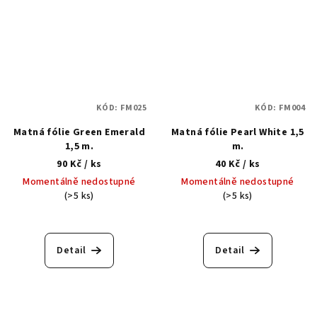
KÓD:
FM025
KÓD:
FM004
Matná fólie Green Emerald
Matná fólie Pearl White 1,5
1,5 m.
m.
90 Kč
/ ks
40 Kč
/ ks
Momentálně nedostupné
Momentálně nedostupné
(>5 ks)
(>5 ks)
Detail
Detail