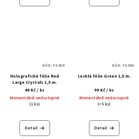
KÓD:
FG059
KÓD:
FG006
Holografická fólie Red
Lesklá fólie Green 1,5 m.
Large Crystals 1,5 m.
40 Kč
/ ks
90 Kč
/ ks
Momentálně nedostupné
Momentálně nedostupné
(1 ks)
(>5 ks)
Detail
Detail