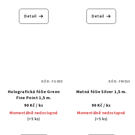
Detail
Detail
KÓD:
FG003
KÓD:
FM015
Holografická fólie Green
Matná fólie Silver 1,5 m.
Fine Point 1,5 m.
90 Kč
/ ks
90 Kč
/ ks
Momentálně nedostupné
Momentálně nedostupné
(>5 ks)
(>5 ks)