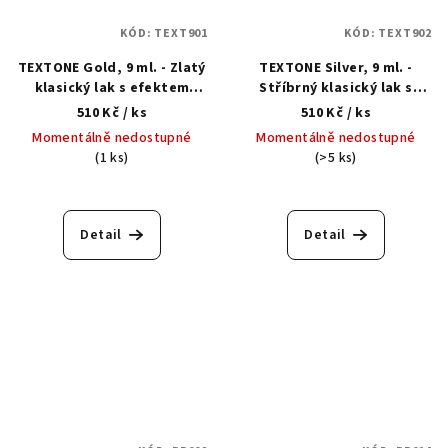
KÓD:
TEXT901
KÓD:
TEXT902
TEXTONE Gold, 9 ml. - Zlatý
TEXTONE Silver, 9 ml. -
klasický lak s efektem
Stříbrný klasický lak s
chromu
efektem chromu
510 Kč
/ ks
510 Kč
/ ks
Momentálně nedostupné
Momentálně nedostupné
(1 ks)
(>5 ks)
Detail
Detail