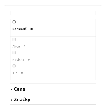
í
p
r
o
Na skladě
85
d
u
k
Akce
0
t
ů
Novinka
0
Tip
0
Cena
Značky