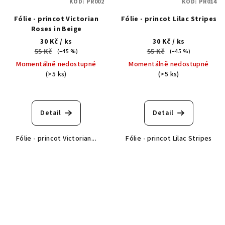
KÓD:
PR002
KÓD:
PR014
Fólie - princot Victorian
Fólie - princot Lilac Stripes
Roses in Beige
30 Kč
/ ks
30 Kč
/ ks
55 Kč
55 Kč
(–45 %)
(–45 %)
Momentálně nedostupné
Momentálně nedostupné
(>5 ks)
(>5 ks)
Detail
Detail
Fólie - princot Victorian...
Fólie - princot Lilac Stripes