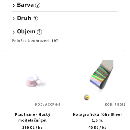
Barva
?
Druh
?
Objem
?
Položek k zobrazení:
197
V
ý
p
i
s
p
KÓD:
ACCPH-5
KÓD:
FG032
r
Plasticine - Hustý
Holografická fólie Sliver
o
modelační gel
1,5 m.
d
360 Kč
/ ks
40 Kč
/ ks