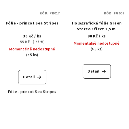
KÓD:
PR017
KÓD:
FG007
Fólie - princot Sea Stripes
Holografická fólie Green
Stereo Effect 1,5 m.
30 Kč
/ ks
90 Kč
/ ks
55 Kč
(–45 %)
Momentálně nedostupné
Momentálně nedostupné
(>5 ks)
(>5 ks)
Detail
Detail
Fólie - princot Sea Stripes