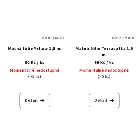
KÓD:
FM003
KÓD:
FM018
Matná fólie Yellow 1,5 m.
Matná fólie Terracotta 1,5
m.
90 Kč
/ ks
90 Kč
/ ks
Momentálně nedostupné
Momentálně nedostupné
(>5 ks)
(>5 ks)
Detail
Detail