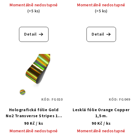
u
Momentálně nedostupné
Momentálně nedostupné
k
(>5 ks)
(>5 ks)
t
ů
Detail
Detail
KÓD:
FG010
KÓD:
FG049
Holografická fólie Gold
Lesklá fólie Orange Copper
No2 Transverse Stripes 1,5
1,5 m.
m.
90 Kč
/ ks
90 Kč
/ ks
Momentálně nedostupné
Momentálně nedostupné