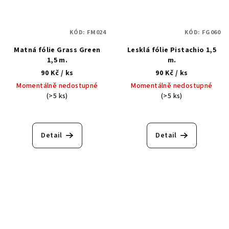
KÓD:
FM024
KÓD:
FG060
Matná fólie Grass Green
Lesklá fólie Pistachio 1,5
1,5 m.
m.
90 Kč
/ ks
90 Kč
/ ks
Momentálně nedostupné
Momentálně nedostupné
(>5 ks)
(>5 ks)
Detail
Detail