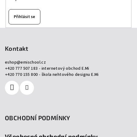
Přihlásit se
Z
á
p
Kontakt
a
eshop
@
emischool.cz
t
+420 777 507 183 - internetový obchod E.Mi
í
+420 770 155 800 - škola nehtového designu E.Mi
OBCHODNÍ PODMÍNKY
Všeobecné obchodní podmínky