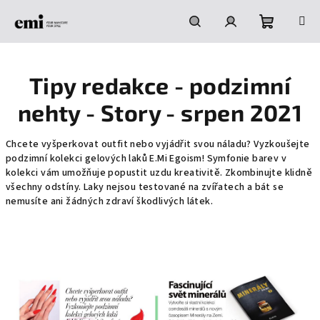
Přejít
na
obsah
Nákupní
Hledat
Přihlášení
Tipy redakce - podzimní
košík
nehty - Story - srpen 2021
Chcete vyšperkovat outfit nebo vyjádřit svou náladu? Vyzkoušejte
podzimní kolekci gelových laků
E.Mi
Egoism! Symfonie barev v
kolekci vám umožňuje popustit uzdu kreativitě. Zkombinujte klidně
všechny odstíny. Laky nejsou testované na zvířatech a bát se
nemusíte ani žádných zdraví škodlivých látek.