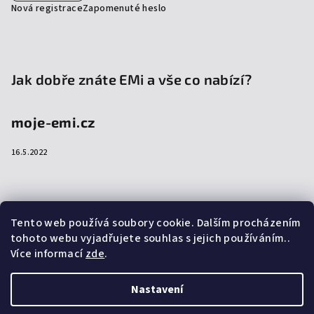
Nová registrace
Zapomenuté heslo
Jak dobře znáte EMi a vše co nabízí?
moje-emi.cz
16.5.2022
Přijímáme online platby
Tento web používá soubory cookie. Dalším procházením
tohoto webu vyjadřujete souhlas s jejich používáním..
Více informací
zde
.
Nastavení
Copyright 2026
emi-shop.cz
. Všechna práva vyhrazena.