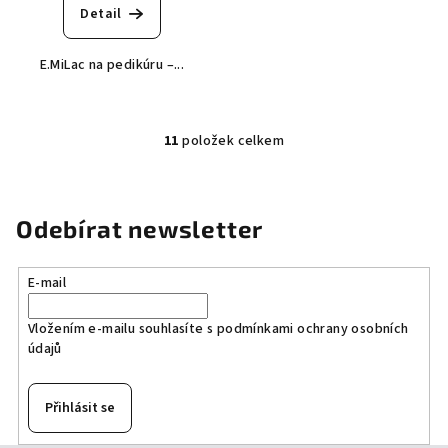
Detail
E.MiLac na pedikúru –...
11
položek celkem
O
v
l
á
Odebírat newsletter
d
a
E-mail
c
í
Vložením e-mailu souhlasíte s
podmínkami ochrany osobních
p
údajů
r
v
k
Přihlásit se
y