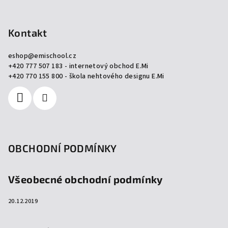
v
Z
ý
á
p
p
Kontakt
i
a
s
eshop
@
emischool.cz
u
t
+420 777 507 183 - internetový obchod E.Mi
í
+420 770 155 800 - škola nehtového designu E.Mi
OBCHODNÍ PODMÍNKY
Všeobecné obchodní podmínky
20.12.2019