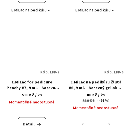
E.MiLac na pedikúru –...
E.MiLac na pedikúru –...
KÓD:
LFP-7
KÓD:
LFP-6
E.MiLac for pedicure
E.MiLac na pedikúru Žlutá
Peachy #7, 9 ml. - Barevný
#6, 9 ml. - Barevný gellak na
gellak na pedikúru 3 v 1
pedikúru 3 v 1
510 Kč
/ ks
80 Kč
/ ks
510 Kč
(–84 %)
Momentálně nedostupné
Momentálně nedostupné
Detail