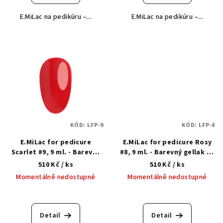
E.MiLac na pedikúru –...
E.MiLac na pedikúru –...
KÓD:
LFP-9
KÓD:
LFP-8
E.MiLac for pedicure
E.MiLac for pedicure Rosy
Scarlet #9, 9 ml. - Barevný
#8, 9 ml. - Barevný gellak na
gellak na pedikúru 3 v 1
pedikúru 3 v 1
510 Kč
/ ks
510 Kč
/ ks
Momentálně nedostupné
Momentálně nedostupné
Detail
Detail