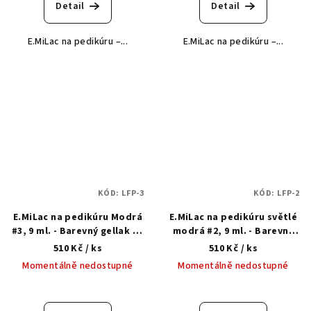
Detail
Detail
E.MiLac na pedikúru –...
E.MiLac na pedikúru –...
KÓD:
LFP-3
KÓD:
LFP-2
E.MiLac na pedikúru Modrá
E.MiLac na pedikúru světlé
#3, 9 ml. - Barevný gellak na
modrá #2, 9 ml. - Barevný
pedikúru 3 v 1
gellak na pedikúru 3 v 1
510 Kč
/ ks
510 Kč
/ ks
Momentálně nedostupné
Momentálně nedostupné