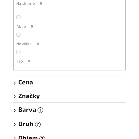
Na skladě
0
d
u
k
Akce
0
t
ů
Novinka
0
Tip
0
Cena
Značky
Barva
?
Druh
?
Objem
?