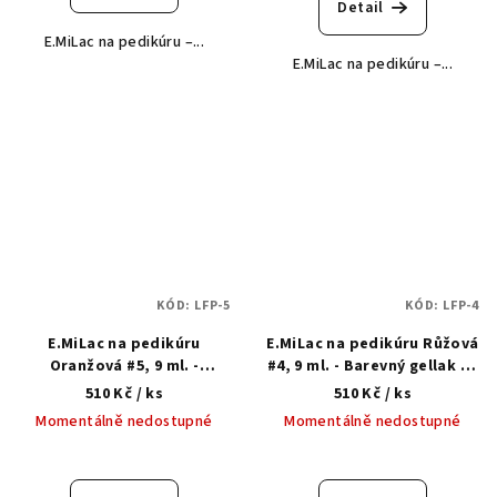
Detail
E.MiLac na pedikúru –...
E.MiLac na pedikúru –...
KÓD:
LFP-5
KÓD:
LFP-4
E.MiLac na pedikúru
E.MiLac na pedikúru Růžová
Oranžová #5, 9 ml. -
#4, 9 ml. - Barevný gellak na
Barevný gellak na pedikúru
pedikúru 3 v 1
510 Kč
/ ks
510 Kč
/ ks
3 v 1
Momentálně nedostupné
Momentálně nedostupné