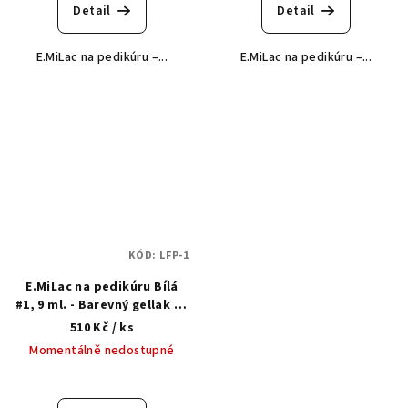
Detail
Detail
E.MiLac na pedikúru –...
E.MiLac na pedikúru –...
KÓD:
LFP-1
E.MiLac na pedikúru Bílá
#1, 9 ml. - Barevný gellak na
pedikúru 3 v 1
510 Kč
/ ks
Momentálně nedostupné