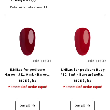
Položek k zobrazení:
11
V
ý
p
i
s
p
KÓD:
LFP-11
KÓD:
LFP-10
r
E.MiLac for pedicure
E.MiLac for pedicure Ruby
o
Maroon #11, 9 ml. - Barevný
#10, 9 ml. - Barevný gellak
d
gellak na pedikúru 3 v 1
na pedikúru 3 v 1
510 Kč
/ ks
510 Kč
/ ks
u
Momentálně nedostupné
Momentálně nedostupné
k
t
ů
Detail
Detail