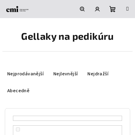
Přejít
na
obsah
Nákupní
Hledat
Přihlášení
Gellaky na pedikúru
košík
Ř
a
Nejprodávanější
Nejlevnější
Nejdražší
z
e
Abecedně
n
í
p
r
o