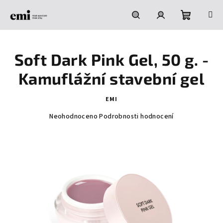
Přejít
na
obsah
Nákupní
Hledat
Přihlášení
Soft Dark Pink Gel, 50 g. -
košík
Kamuflážní stavební gel
EMI
Průměrné
Neohodnoceno
Podrobnosti hodnocení
hodnocení
produktu
je
0,0
z
5
hvězdiček.