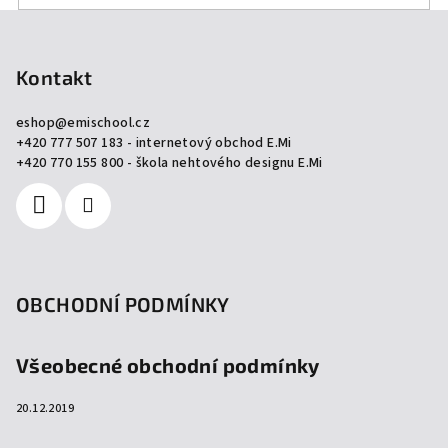
Z
á
p
Kontakt
a
eshop
@
emischool.cz
t
+420 777 507 183 - internetový obchod E.Mi
í
+420 770 155 800 - škola nehtového designu E.Mi
OBCHODNÍ PODMÍNKY
Všeobecné obchodní podmínky
20.12.2019