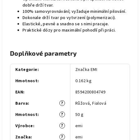
dobře drží tvar.
100% samovyrovnávání; vyžaduje minimální pilování.
Dokonale drží tvar po vytvrzení (polymerizaci).
Elastické, pevné a snadno se s nimi pracuje.
Praktické dózy pro maximální pohodlí při práci.
Doplňkové parametry
Kategorie
:
Značka EMI
Hmotnost
:
0.162 kg
EAN
:
8594200804749
?
Barva
:
Růžová
,
Fialová
?
Hmotnost
:
50 g
?
Výrobce
:
emi
?
Značka
:
emi