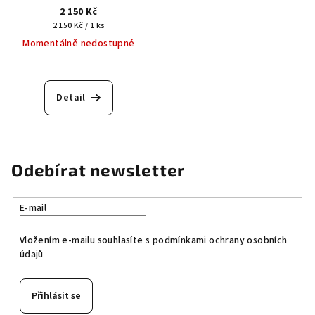
2 150 Kč
Měrná
2 150 Kč / 1 ks
cena:
Momentálně nedostupné
Detail
Odebírat newsletter
E-mail
Vložením e-mailu souhlasíte s
podmínkami ochrany osobních
údajů
Přihlásit se