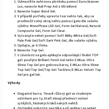
Odmastěte nehtovou ploténku pomocí Eurocleanser
Lux, naneste Nail Prep Aid a UltraBond.
Naneste Super Bond Gel.
V případě potřeby upravte tvar nehtu tak, aby se
prodloužil volný okraj nehtu pomocí gelu dle vašeho
výběru: MonoPhase LED Gel, Form Gel Natural, Natural
Composite Gel, Form Gel Clear.
Vytvarujte nehet pomocí Soft Milky White Gel/Soft
Pale Pink Gel/Soft Dark Pink Gel, dle vašeho výběru.
Opilujte, je-li třeba.
Naneste Top Gel.
V závislosti na gelu aplikujte odpovídající finální TOP
gel: použijte Brilliant Finish Gel nebo E.MiLac Ultra
Shine Top Gel pro gelovou barvu, E.MiLac Ultra Shine
Top Gel/Top Gel/Top Gel Tackless/E.MiLac Velvet Top
Gel pro gel lak.
Výhody
:
Elegantní barva. Tmavě růžový gel se studeným
odstínem pro ty, kteří dávají přednost nošení
sytějších, hlubokých laků nahých nehtů.
Optimální viskozita: nestéká a při aplikaci na nehet