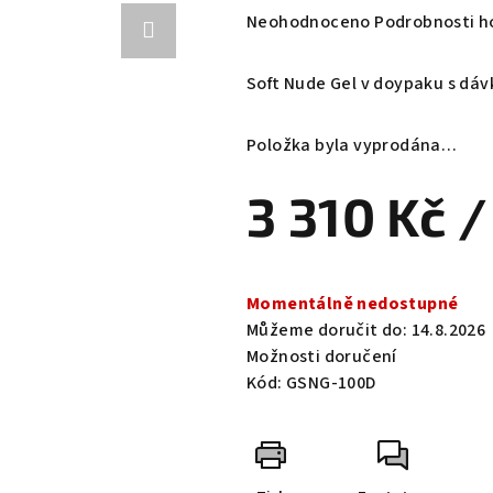
Průměrné
Neohodnoceno
Podrobnosti h
hodnocení
produktu
Soft Nude Gel v doypaku s dá
je
0,0
Položka byla vyprodána…
z
5
3 310 Kč
/
hvězdiček.
Měrná
cena:
Momentálně nedostupné
Můžeme doručit do:
14.8.2026
Možnosti doručení
Kód:
GSNG-100D