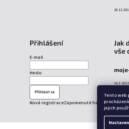
20.12.201
Přihlášení
Jak 
vše 
E-mail
moje
Heslo
16.5.2022
Přihlásit se
Tento web p
procházení
Nová registrace
Zapomenuté heslo
jejich použ
Nastaven