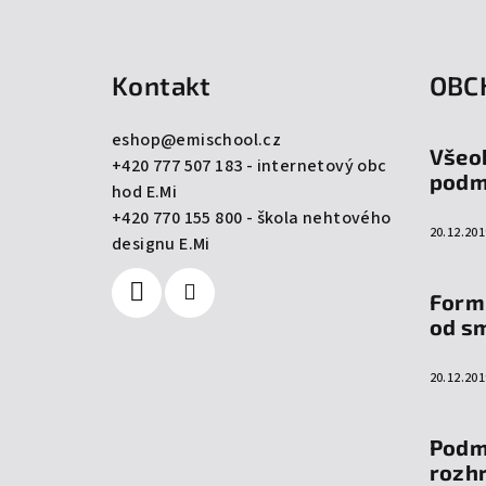
Z
á
Kontakt
OBC
p
a
eshop
@
emischool.cz
Všeo
+420 777 507 183 - internetový obc
t
podm
hod E.Mi
í
+420 770 155 800 - škola nehtového
20.12.201
designu E.Mi
Form
od s
20.12.201
Podm
rozh