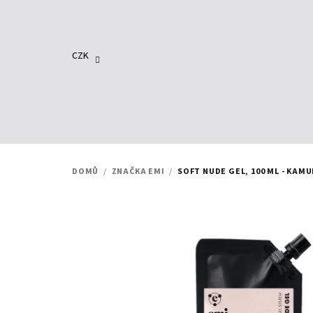
Přejít
na
obsah
CZK
DOMŮ
/
ZNAČKA EMI
/
SOFT NUDE GEL, 100 ML - KAM