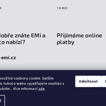
9
7.8.2025
dobře znáte EMi a
Přijímáme online
co nabízí?
platby
-emi.cz
oužívá soubory cookie. Dalším
Odmítnout
m tohoto webu vyjadřujete souhlas s
íváním.. Více informací
zde
.
í