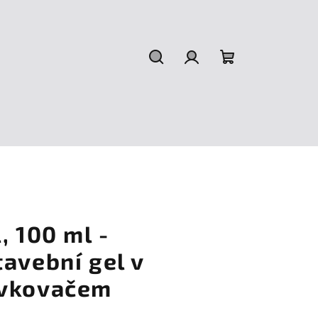
Hledat
Přihlášení
Nákupní
košík
, 100 ml -
avební gel v
ávkovačem