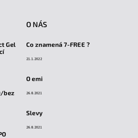
O NÁS
ct Gel
Co znamená 7-FREE ?
cí
21.1.2022
O emi
O/bez
26.8.2021
Slevy
26.8.2021
PO