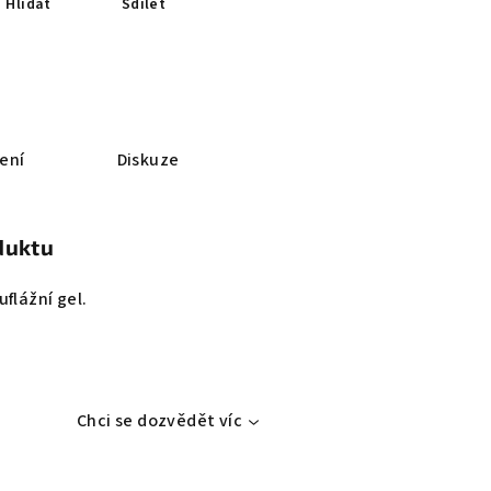
Hlídat
Sdílet
ení
Diskuze
duktu
flážní gel.
Chci se dozvědět víc