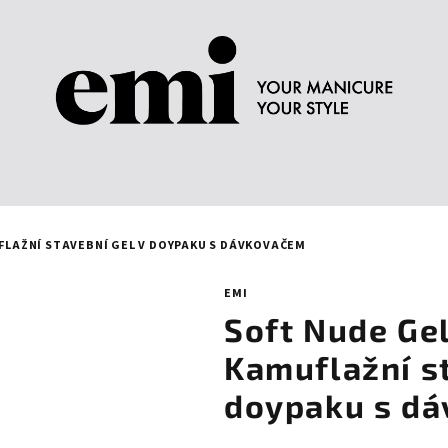
UFLAŽNÍ STAVEBNÍ GEL V DOYPAKU S DÁVKOVAČEM
EMI
Soft Nude Gel
Kamuflažní st
doypaku s d