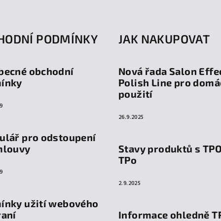
HODNÍ PODMÍNKY
JAK NAKUPOVAT
becné obchodní
Nová řada Salon Effe
ínky
Polish Line pro domá
použití
9
26.9.2025
ulář pro odstoupení
mlouvy
Stavy produktů s TP
TPo
9
2.9.2025
ínky užití webového
raní
Informace ohledně T