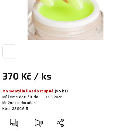
370 Kč
/ ks
Měrná
Momentálně nedostupné
(>5 ks)
cena:
Můžeme doručit do:
14.8.2026
Možnosti doručení
Kód:
GSSCG-5