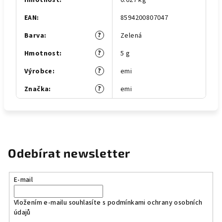
Hmotnost
:
0.027 kg
EAN
:
8594200807047
?
Barva
:
Zelená
?
Hmotnost
:
5 g
?
Výrobce
:
emi
?
Značka
:
emi
Odebírat newsletter
E-mail
Vložením e-mailu souhlasíte s
podmínkami ochrany osobních
údajů