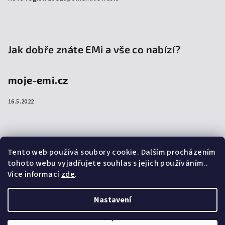
Jak dobře znáte EMi a vše co nabízí?
moje-emi.cz
16.5.2022
Přijímáme online platby
Tento web používá soubory cookie. Dalším procházením
tohoto webu vyjadřujete souhlas s jejich používáním..
Více informací
zde
.
Nastavení
Copyright 2026
emi-shop.cz
. Všechna práva vyhrazena.
Upravit nastavení cookies