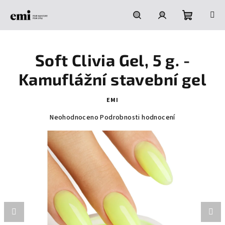
Přejít
na
obsah
Nákupní
Hledat
Přihlášení
Soft Clivia Gel, 5 g. -
košík
Kamuflážní stavební gel
EMI
Průměrné
Neohodnoceno
Podrobnosti hodnocení
hodnocení
produktu
je
0,0
z
5
hvězdiček.