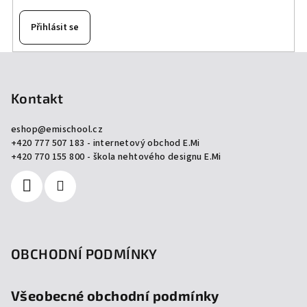
Přihlásit se
Z
á
p
Kontakt
a
eshop
@
emischool.cz
t
+420 777 507 183 - internetový obchod E.Mi
í
+420 770 155 800 - škola nehtového designu E.Mi
OBCHODNÍ PODMÍNKY
Všeobecné obchodní podmínky