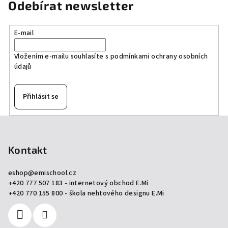
Odebírat newsletter
E-mail
Vložením e-mailu souhlasíte s
podmínkami ochrany osobních
údajů
Přihlásit se
Z
á
p
Kontakt
a
eshop
@
emischool.cz
t
+420 777 507 183 - internetový obchod E.Mi
í
+420 770 155 800 - škola nehtového designu E.Mi