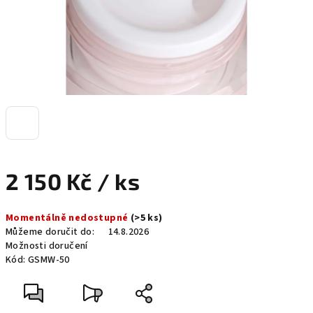
2 150 Kč
/ ks
Měrná
Momentálně nedostupné
(>5 ks)
cena:
Můžeme doručit do:
14.8.2026
Možnosti doručení
Kód:
GSMW-50