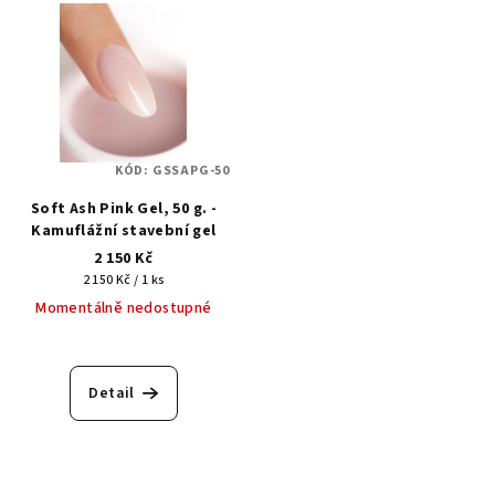
KÓD:
GSSAPG-50
Soft Ash Pink Gel, 50 g. -
Kamuflážní stavební gel
2 150 Kč
Měrná
2 150 Kč / 1 ks
cena:
Momentálně nedostupné
Detail