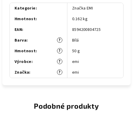
Kategorie
:
Značka EMI
Hmotnost
:
0.162 kg
EAN
:
8594200804725
?
Barva
:
Bílá
?
Hmotnost
:
50 g
?
Výrobce
:
emi
?
Značka
:
emi
Podobné produkty