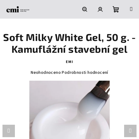
Přejít
na
obsah
Nákupní
Hledat
Přihlášení
Soft Milky White Gel, 50 g. -
košík
Kamuflážní stavební gel
EMI
Průměrné
Neohodnoceno
Podrobnosti hodnocení
hodnocení
produktu
je
0,0
z
5
hvězdiček.