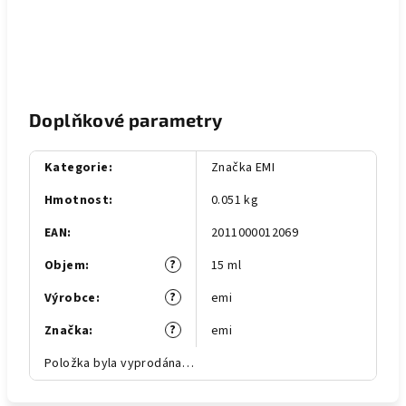
Doplňkové parametry
Kategorie
:
Značka EMI
Hmotnost
:
0.051 kg
EAN
:
2011000012069
?
Objem
:
15 ml
?
Výrobce
:
emi
?
Značka
:
emi
Položka byla vyprodána…