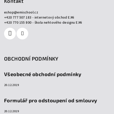
p
Kontakt
a
eshop
@
emischool.cz
t
+420 777 507 183 - internetový obchod E.Mi
í
+420 770 155 800 - škola nehtového designu E.Mi
OBCHODNÍ PODMÍNKY
Všeobecné obchodní podmínky
20.12.2019
Formulář pro odstoupení od smlouvy
20.12.2019