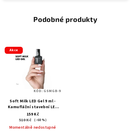
Podobné produkty
Akce
KÓD:
GSMGB-9
Soft Milk LED Gel 9 ml -
Kamuflážní stavební LED
gel v lahvičce
159 Kč
510 Kč
(–68 %)
Momentálně nedostupné