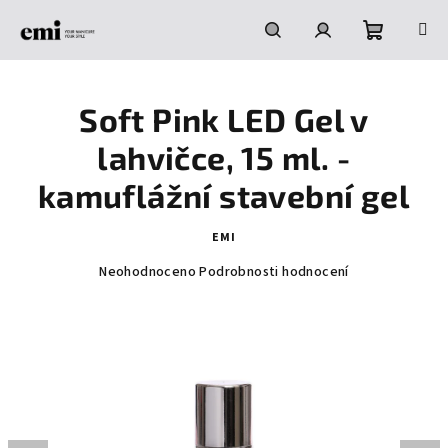
Přejít
na
obsah
Nákupní
Hledat
Přihlášení
Soft Pink LED Gel v
košík
lahvičce, 15 ml. -
kamuflážní stavební gel
EMI
Průměrné
Neohodnoceno
Podrobnosti hodnocení
hodnocení
produktu
je
0,0
z
5
hvězdiček.