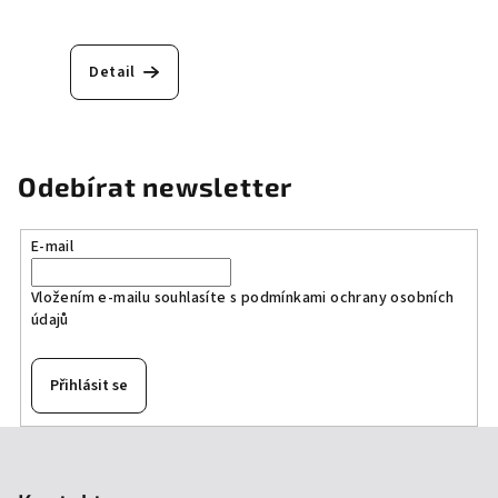
Detail
Odebírat newsletter
E-mail
Vložením e-mailu souhlasíte s
podmínkami ochrany osobních
údajů
Přihlásit se
Z
á