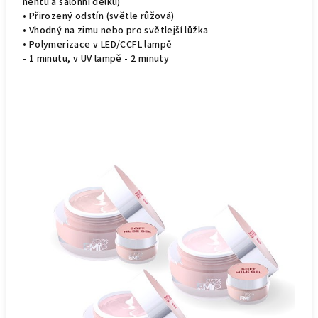
nehtů a salonní délku)
• Přirozený odstín (světle růžová)
• Vhodný na zimu nebo pro světlejší lůžka
• Polymerizace v LED/CCFL lampě
- 1 minutu, v UV lampě - 2 minuty