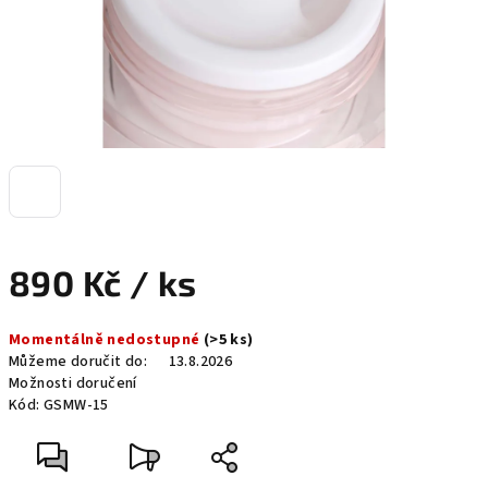
890 Kč
/ ks
Měrná
Momentálně nedostupné
(>5 ks)
cena:
Můžeme doručit do:
13.8.2026
Možnosti doručení
Kód:
GSMW-15