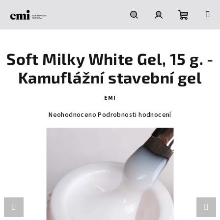
Přejít
na
obsah
Nákupní
Hledat
Přihlášení
Soft Milky White Gel, 15 g. -
košík
Kamuflážní stavební gel
EMI
Průměrné
Neohodnoceno
Podrobnosti hodnocení
hodnocení
produktu
je
0,0
z
5
hvězdiček.