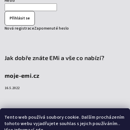
Heslo
Přihlásit se
Nová registrace
Zapomenuté heslo
Jak dobře znáte EMi a vše co nabízí?
moje-emi.cz
16.5.2022
Přijímáme online platby
Tento web používá soubory cookie. Dalším procházením
tohoto webu vyjadřujete souhlas s jejich používáním..