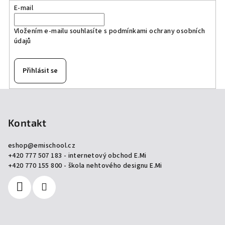
E-mail
Vložením e-mailu souhlasíte s
podmínkami ochrany osobních
údajů
Přihlásit se
Z
á
p
Kontakt
a
eshop
@
emischool.cz
t
+420 777 507 183 - internetový obchod E.Mi
í
+420 770 155 800 - škola nehtového designu E.Mi