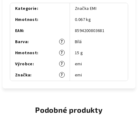
Kategorie
:
Značka EMI
Hmotnost
:
0.067 kg
EAN
:
8594200803681
?
Barva
:
Bílá
?
Hmotnost
:
15 g
?
Výrobce
:
emi
?
Značka
:
emi
Podobné produkty