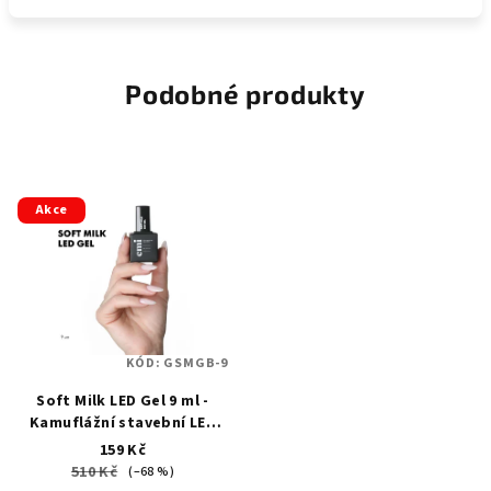
Podobné produkty
Akce
KÓD:
GSMGB-9
Soft Milk LED Gel 9 ml -
Kamuflážní stavební LED
gel v lahvičce
159 Kč
510 Kč
(–68 %)