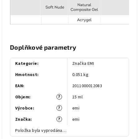
Doplňkové parametry
Kategorie
:
Značka EMI
Hmotnost
:
0.051 kg
EAN
:
2011000012083
?
Objem
:
15 ml
?
Výrobce
:
emi
?
Značka
:
emi
Položka byla vyprodána…