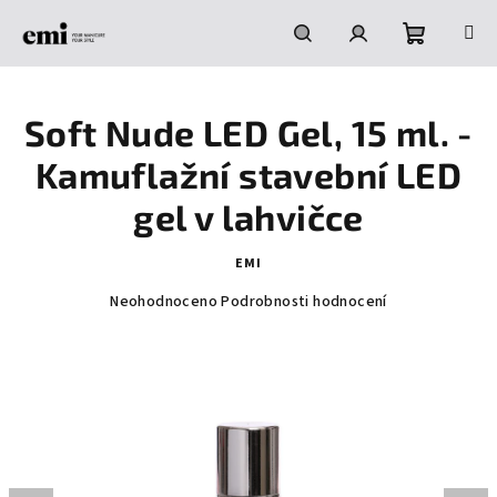
Přejít
na
obsah
Nákupní
Hledat
Přihlášení
Soft Nude LED Gel, 15 ml. -
košík
Kamuflažní stavební LED
gel v lahvičce
EMI
Průměrné
Neohodnoceno
Podrobnosti hodnocení
hodnocení
produktu
je
0,0
z
5
hvězdiček.