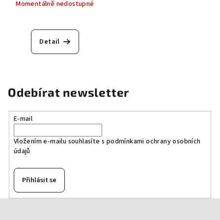
Momentálně nedostupné
Detail
Odebírat newsletter
E-mail
Vložením e-mailu souhlasíte s
podmínkami ochrany osobních
údajů
Přihlásit se
Z
á