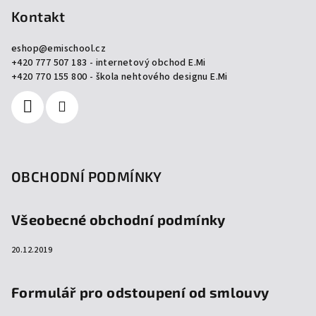
p
Kontakt
a
eshop
@
emischool.cz
t
+420 777 507 183 - internetový obchod E.Mi
í
+420 770 155 800 - škola nehtového designu E.Mi
OBCHODNÍ PODMÍNKY
Všeobecné obchodní podmínky
20.12.2019
Formulář pro odstoupení od smlouvy