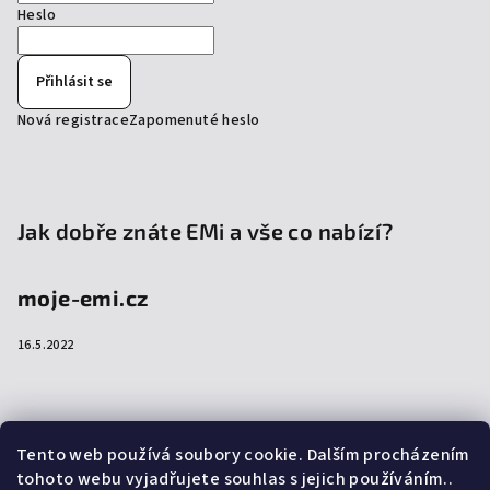
Heslo
Přihlásit se
Nová registrace
Zapomenuté heslo
Jak dobře znáte EMi a vše co nabízí?
moje-emi.cz
16.5.2022
Přijímáme online platby
Tento web používá soubory cookie. Dalším procházením
tohoto webu vyjadřujete souhlas s jejich používáním..