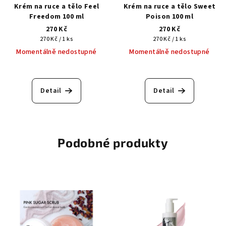
Krém na ruce a tělo Feel
Krém na ruce a tělo Sweet
Freedom 100 ml
Poison 100 ml
270 Kč
270 Kč
Měrná
Měrná
270 Kč / 1 ks
270 Kč / 1 ks
cena:
cena:
Momentálně nedostupné
Momentálně nedostupné
Detail
Detail
Podobné produkty