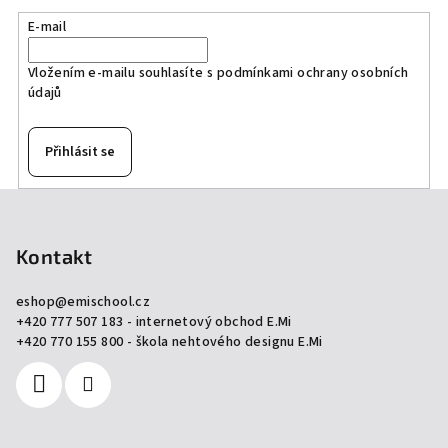
E-mail
Vložením e-mailu souhlasíte s
podmínkami ochrany osobních
údajů
Přihlásit se
Z
á
p
Kontakt
a
eshop
@
emischool.cz
t
+420 777 507 183 - internetový obchod E.Mi
í
+420 770 155 800 - škola nehtového designu E.Mi