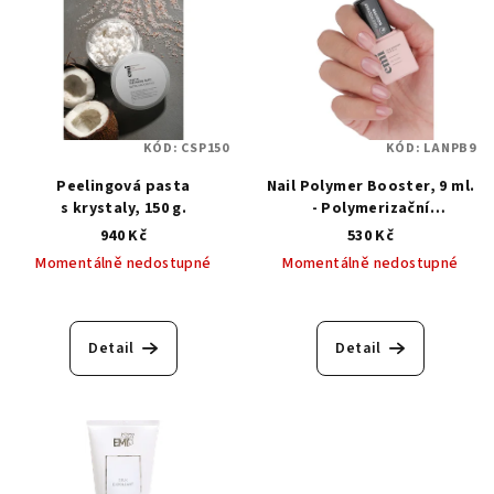
KÓD:
CSP150
KÓD:
LANPB9
Peelingová pasta
Nail Polymer Booster, 9 ml.
s krystaly, 150 g.
- Polymerizační
regenerační báze pro
940 Kč
530 Kč
rekonstrukci přírodního
Momentálně nedostupné
Momentálně nedostupné
nehtu
Průměrné
hodnocení
produktu
Detail
Detail
je
5,0
z
5
hvězdiček.