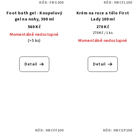
KÓD:
FBG300
KÓD:
HBCFL100
Foot bath gel - Koupelový
Krém na ruce a tělo First
gel na nohy, 300 ml
Lady 100 ml
560 Kč
270 Kč
Měrná
270 Kč / 1 ks
Momentálně nedostupné
cena:
(>5 ks)
Momentálně nedostupné
Detail
Detail
KÓD:
HBCFF100
KÓD:
HBCSP100