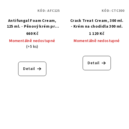
KÓD:
AFC125
KÓD:
CTC300
Antifungal Foam Cream,
Crack Treat Cream, 300 ml.
125 ml. - Pěnový krém pro
- Krém na chodidla 300 ml.
prevenci a léčbu plísňových
660 Kč
1 120 Kč
onemocnění
Momentálně nedostupné
Momentálně nedostupné
(>5 ks)
Detail
Detail