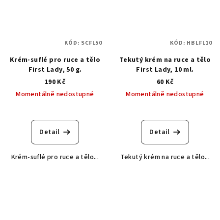
KÓD:
SCFL50
KÓD:
HBLFL10
Krém-suflé pro ruce a tělo
Tekutý krém na ruce a tělo
First Lady, 50 g.
First Lady, 10 ml.
190 Kč
60 Kč
Momentálně nedostupné
Momentálně nedostupné
Průměrné
Průměrné
hodnocení
hodnocení
produktu
produktu
Detail
Detail
je
je
5,0
5,0
Krém-suflé pro ruce a tělo...
Tekutý krém na ruce a tělo...
z
z
5
5
hvězdiček.
hvězdiček.