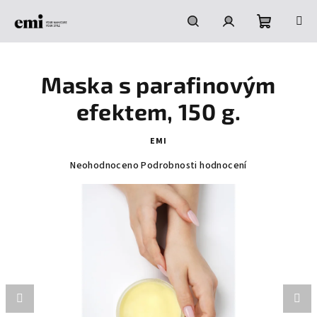
Přejít
na
obsah
Nákupní
Hledat
Přihlášení
Maska s parafinovým
košík
efektem, 150 g.
EMI
Průměrné
Neohodnoceno
Podrobnosti hodnocení
hodnocení
produktu
je
0,0
z
5
hvězdiček.