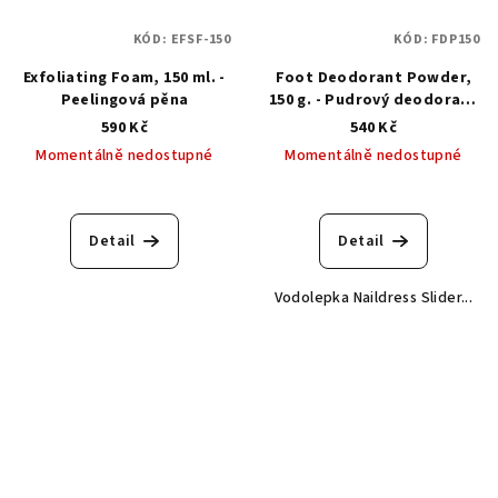
KÓD:
EFSF-150
KÓD:
FDP150
Exfoliating Foam, 150 ml. -
Foot Deodorant Powder,
Peelingová pěna
150 g. - Pudrový deodorant
na nohy
590 Kč
540 Kč
Momentálně nedostupné
Momentálně nedostupné
Detail
Detail
Vodolepka Naildress Slider...