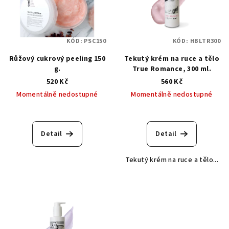
KÓD:
PSC150
KÓD:
HBLTR300
Růžový cukrový peeling 150
Tekutý krém na ruce a tělo
g.
True Romance, 300 ml.
520 Kč
560 Kč
Momentálně nedostupné
Momentálně nedostupné
Detail
Detail
Tekutý krém na ruce a tělo...