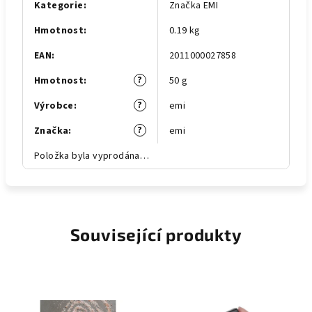
Kategorie
:
Značka EMI
Hmotnost
:
0.19 kg
EAN
:
2011000027858
?
Hmotnost
:
50 g
?
Výrobce
:
emi
?
Značka
:
emi
Položka byla vyprodána…
Související produkty