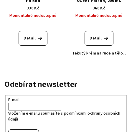
Poison
Sweet Poison, 200 ml.
330 Kč
360 Kč
Momentálně nedostupné
Momentálně nedostupné
Detail
Detail
Tekutý krém na ruce a tělo...
Odebírat newsletter
E-mail
Vložením e-mailu souhlasíte s
podmínkami ochrany osobních
údajů