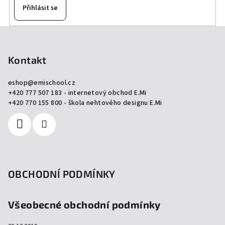
Přihlásit se
Z
á
p
Kontakt
a
eshop
@
emischool.cz
t
+420 777 507 183 - internetový obchod E.Mi
í
+420 770 155 800 - škola nehtového designu E.Mi
OBCHODNÍ PODMÍNKY
Všeobecné obchodní podmínky