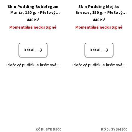
Skin Pudding Bubblegum
Skin Pudding Mojito
Mania, 150 g. - Pleťový
Breeze, 150 g. - Pleťový
pudink žvýkačková mánie
pudink mojito koktejl
440 Kč
440 Kč
Momentálně nedostupné
Momentálně nedostupné
Detail
Detail
Pleťový pudink je krémová...
Pleťový pudink je krémová...
KÓD:
SYBB300
KÓD:
SYBM300