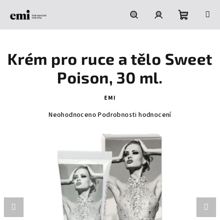
Přejít
na
obsah
Nákupní
Hledat
Přihlášení
Krém pro ruce a tělo Sweet
košík
Poison, 30 ml.
EMI
Průměrné
Neohodnoceno
Podrobnosti hodnocení
hodnocení
produktu
je
0,0
z
5
hvězdiček.