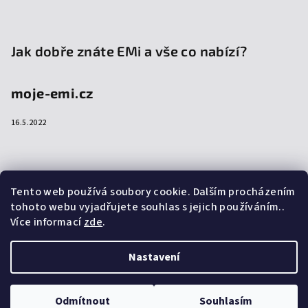
Jak dobře znáte EMi a vše co nabízí?
moje-emi.cz
16.5.2022
Přijímáme online platby
Tento web používá soubory cookie. Dalším procházením
tohoto webu vyjadřujete souhlas s jejich používáním..
Více informací
zde
.
Nastavení
Copyright 2026
emi-shop.cz
. Všechna práva vyhrazena.
Upravit nastavení cookies
Odmítnout
Souhlasím