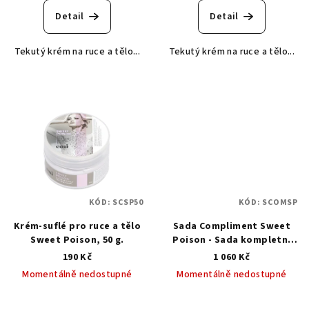
Detail
Detail
Tekutý krém na ruce a tělo...
Tekutý krém na ruce a tělo...
KÓD:
SCSP50
KÓD:
SCOMSP
Krém-suflé pro ruce a tělo
Sada Compliment Sweet
Sweet Poison, 50 g.
Poison - Sada kompletní
péče o ruce
190 Kč
1 060 Kč
Momentálně nedostupné
Momentálně nedostupné