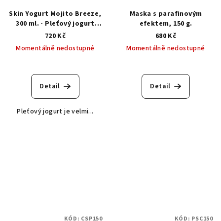
Skin Yogurt Mojito Breeze,
Maska s parafinovým
300 ml. - Pleťový jogurt
efektem, 150 g.
mojito koktejl
720 Kč
680 Kč
Momentálně nedostupné
Momentálně nedostupné
Detail
Detail
Pleťový jogurt je velmi...
KÓD:
CSP150
KÓD:
PSC150