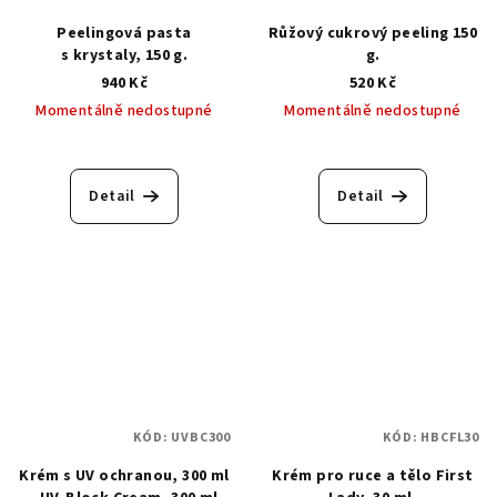
Peelingová pasta
Růžový cukrový peeling 150
s krystaly, 150 g.
g.
940 Kč
520 Kč
Momentálně nedostupné
Momentálně nedostupné
Detail
Detail
KÓD:
UVBC300
KÓD:
HBCFL30
Krém s UV ochranou, 300 ml
Krém pro ruce a tělo First