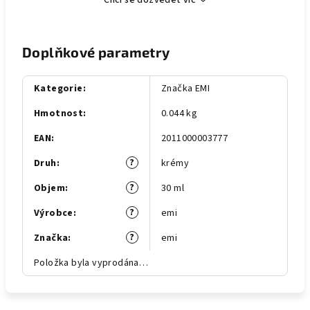
Chci se dozvědět víc
Doplňkové parametry
Kategorie
:
Značka EMI
Hmotnost
:
0.044 kg
EAN
:
2011000003777
?
Druh
:
krémy
?
Objem
:
30 ml
?
Výrobce
:
emi
?
Značka
:
emi
Položka byla vyprodána…