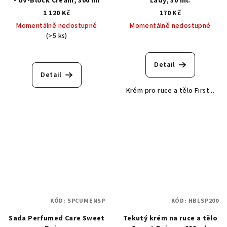
- UV-Block Cream, 300 ml
Lady, 30 ml.
1 120 Kč
170 Kč
Momentálně nedostupné
Momentálně nedostupné
(>5 ks)
Detail
Detail
Krém pro ruce a tělo First...
KÓD:
SPCUMENSP
KÓD:
HBLSP200
Sada Perfumed Care Sweet
Tekutý krém na ruce a tělo