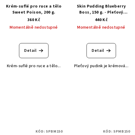
Krém-suflé pro ruce a tělo
Skin Pudding Blueberry
Sweet Poison, 200 g.
Boss, 150 g. - Pleťový
pudink borůvkový boss
360 Kč
440 Kč
Momentálně nedostupné
Momentálně nedostupné
Detail
Detail
Krém-suflé pro ruce a tělo...
Pleťový pudink je krémová...
KÓD:
SPBM150
KÓD:
SPMB150