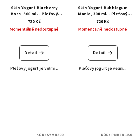
Skin Yogurt Blueberry
Skin Yogurt Bubblegum
Boss, 300 ml. - Pleťový
Mania, 300 ml. - Pleťový
jogurt borůvkový boss
jogurt žvýkačková mánie
720 Kč
720 Kč
Momentálně nedostupné
Momentálně nedostupné
Detail
Detail
Pleťový jogurt je velmi...
Pleťový jogurt je velmi...
KÓD:
SYMB300
KÓD:
PMHFB-150