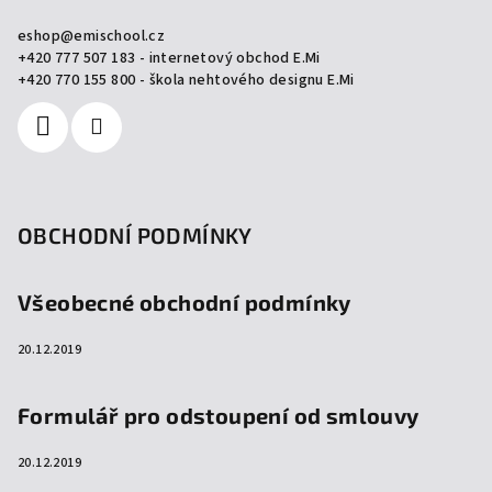
a
eshop
@
emischool.cz
t
+420 777 507 183 - internetový obchod E.Mi
í
+420 770 155 800 - škola nehtového designu E.Mi
OBCHODNÍ PODMÍNKY
Všeobecné obchodní podmínky
20.12.2019
Formulář pro odstoupení od smlouvy
20.12.2019