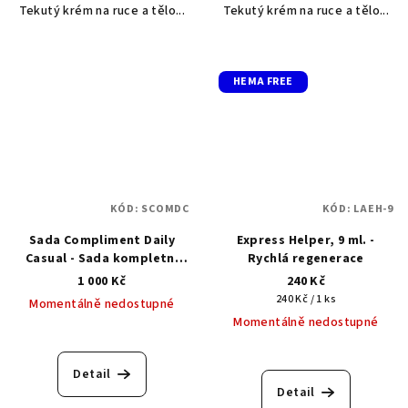
Tekutý krém na ruce a tělo...
Tekutý krém na ruce a tělo...
HEMA FREE
KÓD:
SCOMDC
KÓD:
LAEH-9
Sada Compliment Daily
Express Helper, 9 ml. -
Casual - Sada kompletní
Rychlá regenerace
péče o ruce
1 000 Kč
240 Kč
Měrná
240 Kč / 1 ks
Momentálně nedostupné
cena:
Momentálně nedostupné
Detail
Detail