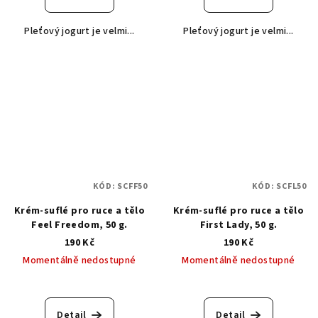
Pleťový jogurt je velmi...
Pleťový jogurt je velmi...
KÓD:
SCFF50
KÓD:
SCFL50
Krém-suflé pro ruce a tělo
Krém-suflé pro ruce a tělo
Feel Freedom, 50 g.
First Lady, 50 g.
190 Kč
190 Kč
Momentálně nedostupné
Momentálně nedostupné
Průměrné
hodnocení
produktu
Detail
Detail