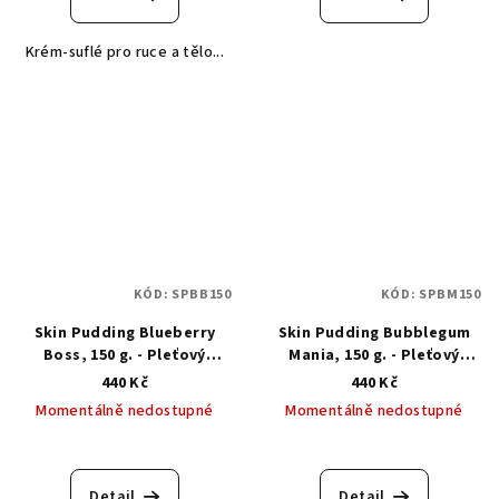
Krém-suflé pro ruce a tělo...
KÓD:
SPBB150
KÓD:
SPBM150
Skin Pudding Blueberry
Skin Pudding Bubblegum
Boss, 150 g. - Pleťový
Mania, 150 g. - Pleťový
pudink borůvkový boss
pudink žvýkačková mánie
440 Kč
440 Kč
Momentálně nedostupné
Momentálně nedostupné
Detail
Detail