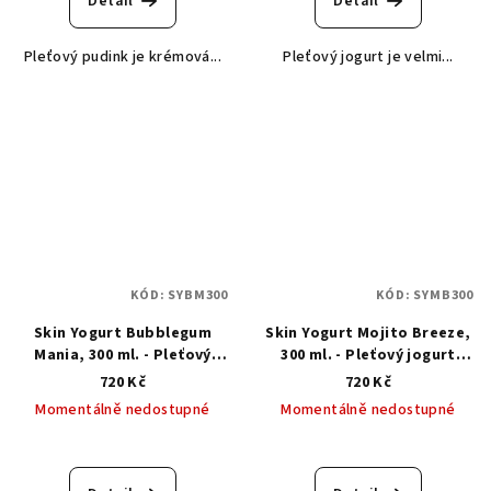
Detail
Detail
Pleťový pudink je krémová...
Pleťový jogurt je velmi...
KÓD:
SYBM300
KÓD:
SYMB300
Skin Yogurt Bubblegum
Skin Yogurt Mojito Breeze,
Mania, 300 ml. - Pleťový
300 ml. - Pleťový jogurt
jogurt žvýkačková mánie
mojito koktejl
720 Kč
720 Kč
Momentálně nedostupné
Momentálně nedostupné