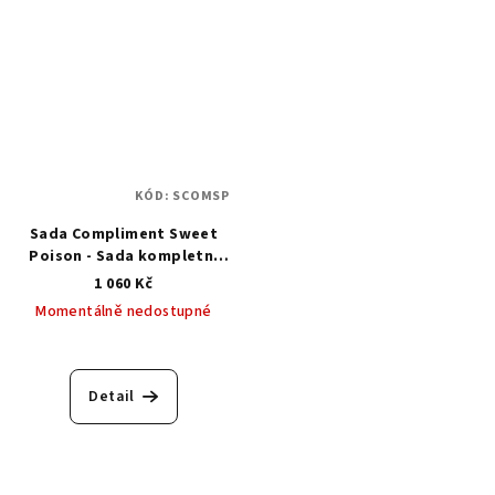
KÓD:
SCOMSP
Sada Compliment Sweet
Poison - Sada kompletní
péče o ruce
1 060 Kč
Momentálně nedostupné
Detail