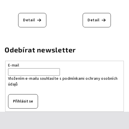
Detail
Detail
Odebírat newsletter
E-mail
Vložením e-mailu souhlasíte s
podmínkami ochrany osobních
údajů
Přihlásit se
Z
á