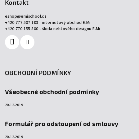
p
Kontakt
a
eshop
@
emischool.cz
t
+420 777 507 183 - internetový obchod E.Mi
í
+420 770 155 800 - škola nehtového designu E.Mi
OBCHODNÍ PODMÍNKY
Všeobecné obchodní podmínky
20.12.2019
Formulář pro odstoupení od smlouvy
20.12.2019