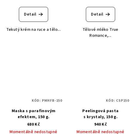
Detail
Detail
Tekutý krém na ruce a tělo...
Tělové mléko True
Romance,...
KÓD:
PMHFB-150
KÓD:
CSP150
Maska s parafinovým
Peelingová pasta
efektem, 150 g.
s krystaly, 150 g.
680 Kč
940 Kč
Momentálně nedostupné
Momentálně nedostupné