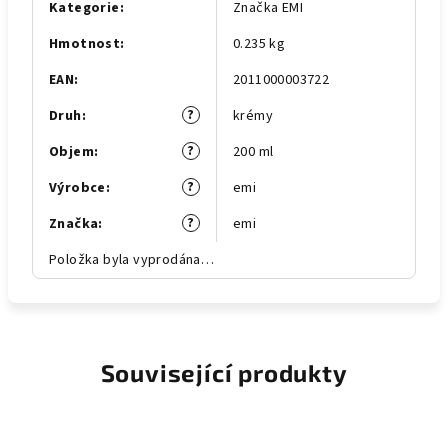
Kategorie
:
Značka EMI
Hmotnost
:
0.235 kg
EAN
:
2011000003722
?
Druh
:
krémy
?
Objem
:
200 ml
?
Výrobce
:
emi
?
Značka
:
emi
Položka byla vyprodána…
Související produkty