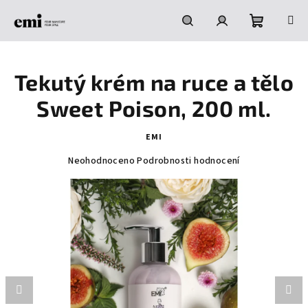
Přejít
na
obsah
Nákupní
Hledat
Přihlášení
Tekutý krém na ruce a tělo
košík
Sweet Poison, 200 ml.
EMI
Průměrné
Neohodnoceno
Podrobnosti hodnocení
hodnocení
produktu
je
0,0
z
5
hvězdiček.