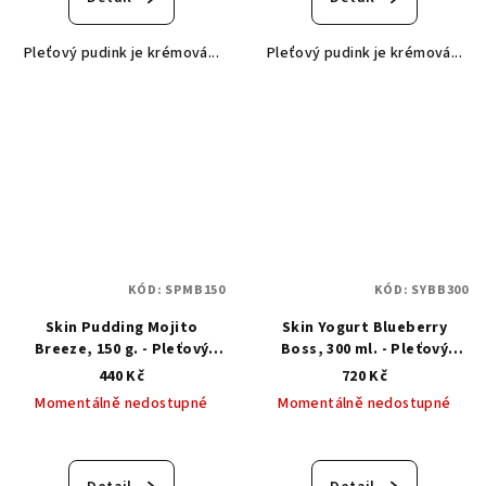
Pleťový pudink je krémová...
Pleťový pudink je krémová...
KÓD:
SPMB150
KÓD:
SYBB300
Skin Pudding Mojito
Skin Yogurt Blueberry
Breeze, 150 g. - Pleťový
Boss, 300 ml. - Pleťový
pudink mojito koktejl
jogurt borůvkový boss
440 Kč
720 Kč
Momentálně nedostupné
Momentálně nedostupné