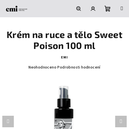
Přejít
na
obsah
Nákupní
Hledat
Přihlášení
Krém na ruce a tělo Sweet
košík
Poison 100 ml
EMI
Průměrné
Neohodnoceno
Podrobnosti hodnocení
hodnocení
produktu
je
0,0
z
5
hvězdiček.