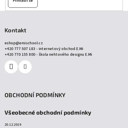
Přihlásit se
Z
á
p
Kontakt
a
eshop
@
emischool.cz
t
+420 777 507 183 - internetový obchod E.Mi
í
+420 770 155 800 - škola nehtového designu E.Mi
OBCHODNÍ PODMÍNKY
Všeobecné obchodní podmínky
20.12.2019