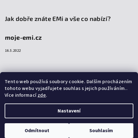
Jak dobře znáte EMi a vše co nabízí?
moje-emi.cz
16.5.2022
Přijímáme online platby
Tento web používá soubory cookie. Dalším procházením
tohoto webu vyjadřujete souhlas s jejich používáním..
Více informací
zde
.
Nastavení
Copyright 2026
emi-shop.cz
. Všechna práva vyhrazena.
Upravit nastavení cookies
Odmítnout
Souhlasím