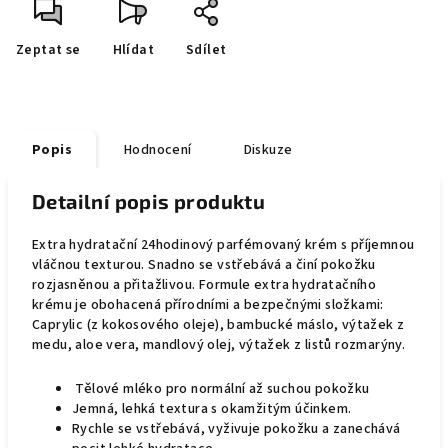
Zeptat se
Hlídat
Sdílet
Popis
Hodnocení
Diskuze
Detailní popis produktu
Extra hydratační 24hodinový parfémovaný krém s příjemnou
vláčnou texturou. Snadno se vstřebává a činí pokožku
rozjasněnou a přitažlivou. Formule extra hydratačního
krému je obohacená přírodními a bezpečnými složkami:
Caprylic (z kokosového oleje), bambucké máslo, výtažek z
medu, aloe vera, mandlový olej, výtažek z listů rozmarýny.
Tělové mléko pro normální až suchou pokožku
Jemná, lehká textura s okamžitým účinkem.
Rychle se vstřebává, vyživuje pokožku a zanechává