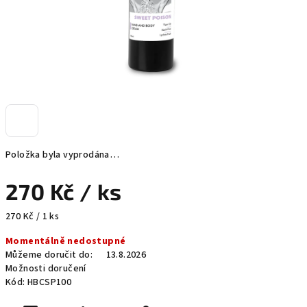
Položka byla vyprodána…
270 Kč
/ ks
Měrná
270 Kč / 1 ks
cena:
Momentálně nedostupné
Můžeme doručit do:
13.8.2026
Možnosti doručení
Kód:
HBCSP100