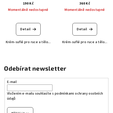
190 Kč
360 Kč
Momentálně nedostupné
Momentálně nedostupné
Průměrné
hodnocení
produktu
Detail
Detail
je
5,0
Krém-suflé pro ruce a tělo...
Krém-suflé pro ruce a tělo...
z
5
hvězdiček.
Odebírat newsletter
E-mail
Vložením e-mailu souhlasíte s
podmínkami ochrany osobních
údajů