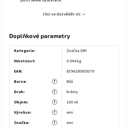
pocit lehké hydratace.
Chci se dozvědět víc
Doplňkové parametry
Kategorie
:
Značka EMI
Hmotnost
:
0.044 kg
EAN
:
8594200809379
?
Barva
:
Bílá
?
Druh
:
krémy
?
Objem
:
100 ml
?
Výrobce
:
emi
?
Značka
:
emi