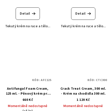
Detail
Detail
Tekutý krém na ruce a tělo...
Tekutý krém na ruce a tělo...
KÓD:
AFC125
KÓD:
CTC300
Antifungal Foam Cream,
Crack Treat Cream, 300 ml.
125 ml. - Pěnový krém pro
- Krém na chodidla 300 ml.
prevenci a léčbu plísňových
660 Kč
1 120 Kč
onemocnění
Momentálně nedostupné
Momentálně nedostupné