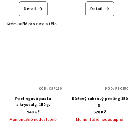
Detail
Detail
Krém-suflé pro ruce a tělo...
KÓD:
CSP150
KÓD:
PSC150
Peelingová pasta
Růžový cukrový peeling 150
s krystaly, 150 g.
g.
940 Kč
520 Kč
Momentálně nedostupné
Momentálně nedostupné