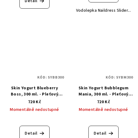
Detail
Vodolepka Naildress Slider...
KÓD:
SYBB300
KÓD:
SYBM300
Skin Yogurt Blueberry
Skin Yogurt Bubblegum
Boss, 300 ml. - Pleťový
Mania, 300 ml. - Pleťový
jogurt borůvkový boss
jogurt žvýkačková mánie
720 Kč
720 Kč
Momentálně nedostupné
Momentálně nedostupné
Detail
Detail