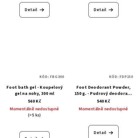
Detail
Detail
KÓD:
FBG300
KÓD:
FDP150
Foot bath gel - Koupelový
Foot Deodorant Powder,
gel na nohy, 300 ml
150 g. - Pudrový deodorant
na nohy
560 Kč
540 Kč
Momentálně nedostupné
Momentálně nedostupné
(>5 ks)
Detail