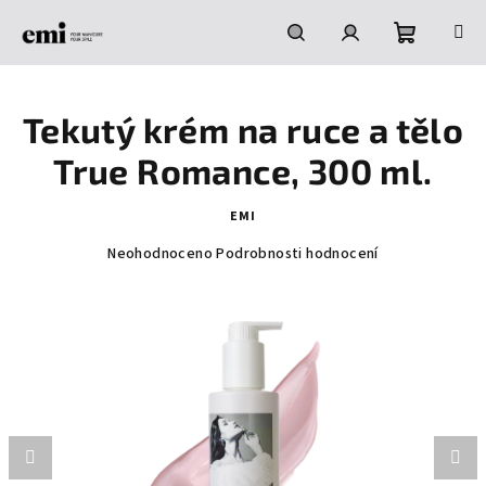
Přejít
na
obsah
Nákupní
Hledat
Přihlášení
Tekutý krém na ruce a tělo
košík
True Romance, 300 ml.
EMI
Průměrné
Neohodnoceno
Podrobnosti hodnocení
hodnocení
produktu
je
0,0
z
5
hvězdiček.