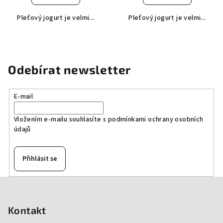
Pleťový jogurt je velmi...
Pleťový jogurt je velmi...
Odebírat newsletter
E-mail
Vložením e-mailu souhlasíte s
podmínkami ochrany osobních
údajů
Přihlásit se
Z
á
p
Kontakt