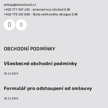
a
eshop
@
emischool.cz
t
+420 777 507 183 - internetový obchod E.Mi
í
+420 770 155 800 - škola nehtového designu E.Mi
OBCHODNÍ PODMÍNKY
Všeobecné obchodní podmínky
20.12.2019
Formulář pro odstoupení od smlouvy
20.12.2019