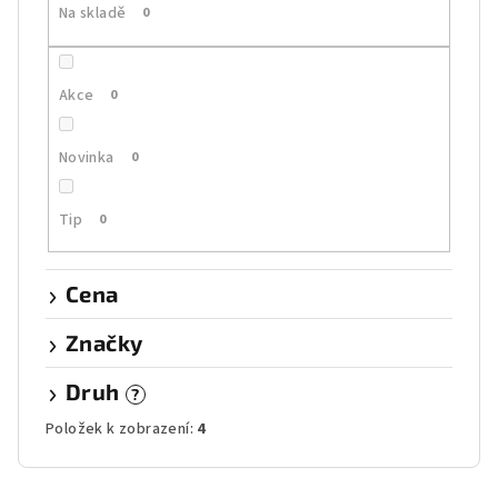
Na skladě
0
d
u
k
Akce
0
t
ů
Novinka
0
Tip
0
Cena
Značky
Druh
?
Položek k zobrazení:
4