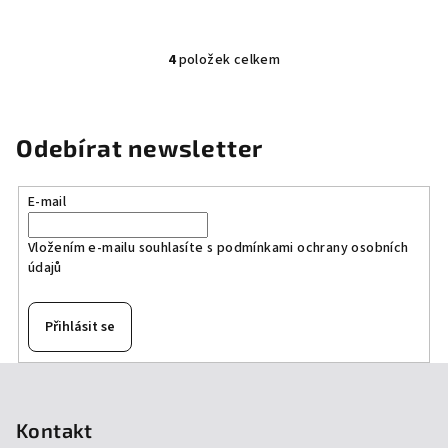
4
položek celkem
O
v
l
á
Odebírat newsletter
d
a
E-mail
c
í
Vložením e-mailu souhlasíte s
podmínkami ochrany osobních
p
údajů
r
v
k
Přihlásit se
y
v
Z
ý
á
p
p
Kontakt
i