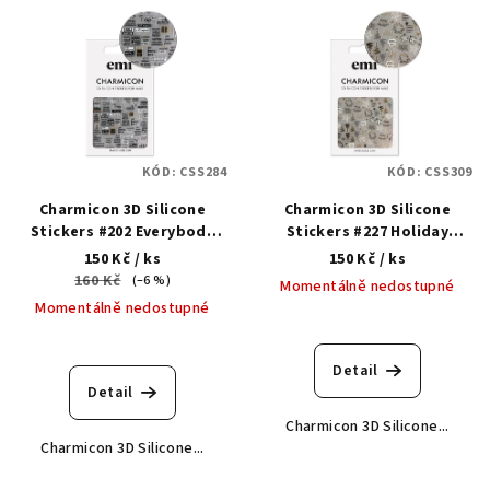
V
ý
p
i
s
p
KÓD:
CSS284
KÓD:
CSS309
r
Charmicon 3D Silicone
Charmicon 3D Silicone
o
Stickers #202 Everybody
Stickers #227 Holiday
d
Dance! - samolepka
Moments - samolepka
150 Kč
/ ks
150 Kč
/ ks
u
160 Kč
(–6 %)
Momentálně nedostupné
k
Momentálně nedostupné
t
ů
Detail
Detail
Charmicon 3D Silicone...
Charmicon 3D Silicone...