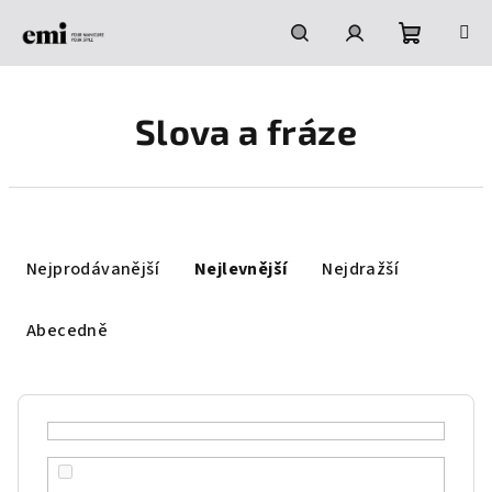
Přejít
na
obsah
Nákupní
Hledat
Přihlášení
Slova a fráze
košík
Ř
a
Nejprodávanější
Nejlevnější
Nejdražší
z
e
Abecedně
n
í
p
r
o