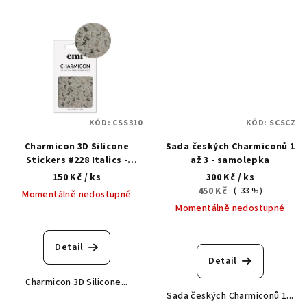
KÓD:
CSS310
KÓD:
SCSCZ
Charmicon 3D Silicone
Sada českých Charmiconů 1
Stickers #228 Italics -
až 3 - samolepka
samolepka
150 Kč
/ ks
300 Kč
/ ks
450 Kč
(–33 %)
Momentálně nedostupné
Momentálně nedostupné
Detail
Detail
Charmicon 3D Silicone...
Sada českých Charmiconů 1...