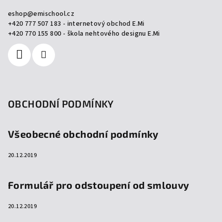
a
s
eshop
@
emischool.cz
u
t
+420 777 507 183 - internetový obchod E.Mi
í
+420 770 155 800 - škola nehtového designu E.Mi
OBCHODNÍ PODMÍNKY
Všeobecné obchodní podmínky
20.12.2019
Formulář pro odstoupení od smlouvy
20.12.2019