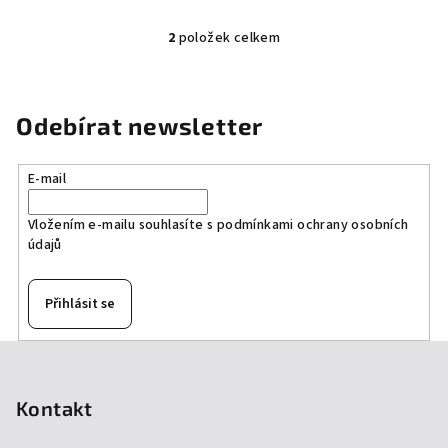
2
položek celkem
O
v
l
á
Odebírat newsletter
d
a
E-mail
c
í
Vložením e-mailu souhlasíte s
podmínkami ochrany osobních
p
údajů
r
v
k
Přihlásit se
y
v
Z
ý
á
p
p
Kontakt
i
a
s