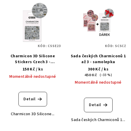
V
ý
p
i
s
p
KÓD:
CSSE23
KÓD:
SCSCZ
r
Charmicon 3D Silicone
Sada českých Charmiconů 1
o
Stickers Czech 3 -
až 3 - samolepka
d
samolepka
150 Kč
/ ks
300 Kč
/ ks
u
450 Kč
(–33 %)
Momentálně nedostupné
k
Momentálně nedostupné
t
ů
Detail
Detail
Charmicon 3D Silicone...
Sada českých Charmiconů 1...