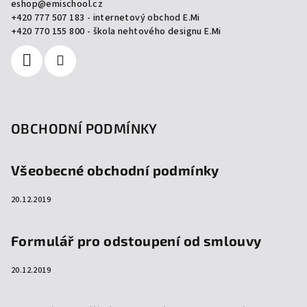
eshop
@
emischool.cz
u
t
+420 777 507 183 - internetový obchod E.Mi
í
+420 770 155 800 - škola nehtového designu E.Mi
OBCHODNÍ PODMÍNKY
Všeobecné obchodní podmínky
20.12.2019
Formulář pro odstoupení od smlouvy
20.12.2019