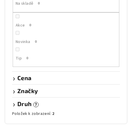
Na skladě
0
d
u
k
Akce
0
t
ů
Novinka
0
Tip
0
Cena
Značky
Druh
?
Položek k zobrazení:
2