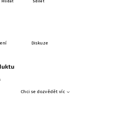
Hlídat
Sdílet
ení
Diskuze
duktu
:
Chci se dozvědět víc