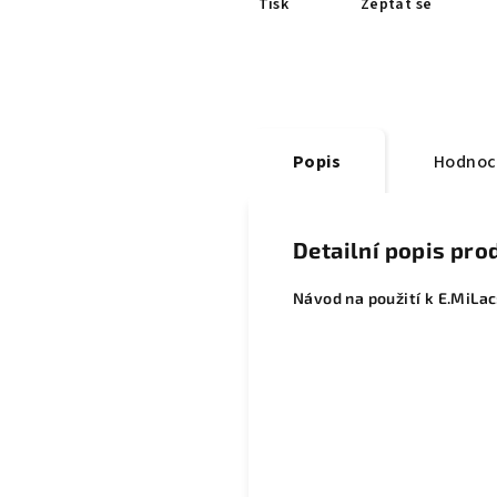
Tisk
Zeptat se
Popis
Hodnoc
Detailní popis pro
Návod na použití k E.MiLac