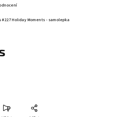
odnocení
rs #227 Holiday Moments - samolepka
s