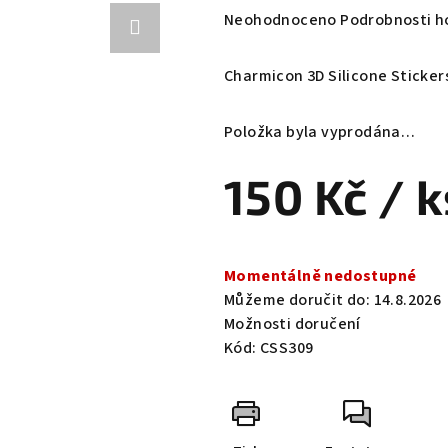
Průměrné
Neohodnoceno
Podrobnosti h
hodnocení
produktu
Charmicon 3D Silicone Sticke
je
0,0
Položka byla vyprodána…
z
5
150 Kč
/ k
hvězdiček.
Měrná
cena:
Momentálně nedostupné
Můžeme doručit do:
14.8.2026
Možnosti doručení
Kód:
CSS309