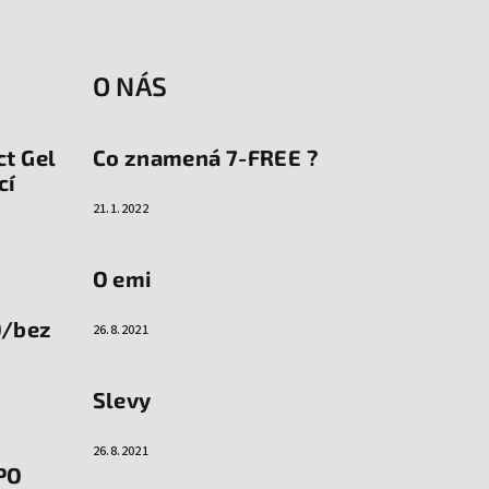
O NÁS
ct Gel
Co znamená 7-FREE ?
cí
21.1.2022
O emi
O/bez
26.8.2021
Slevy
26.8.2021
PO