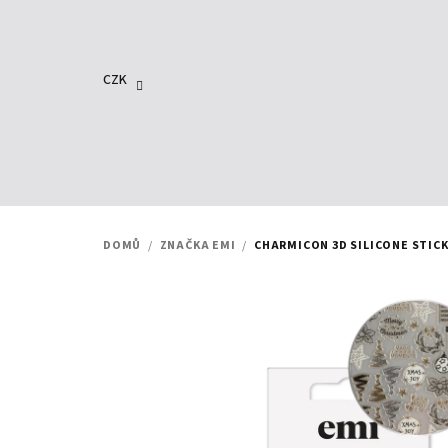
Přejít
na
obsah
CZK
DOMŮ
/
ZNAČKA EMI
/
CHARMICON 3D SILICONE STIC