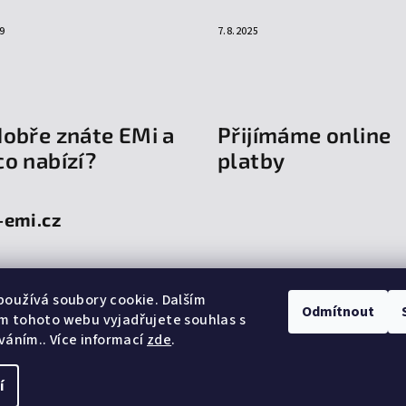
9
7.8.2025
dobře znáte EMi a
Přijímáme online
co nabízí?
platby
-emi.cz
oužívá soubory cookie. Dalším
Odmítnout
m tohoto webu vyjadřujete souhlas s
íváním.. Více informací
zde
.
í