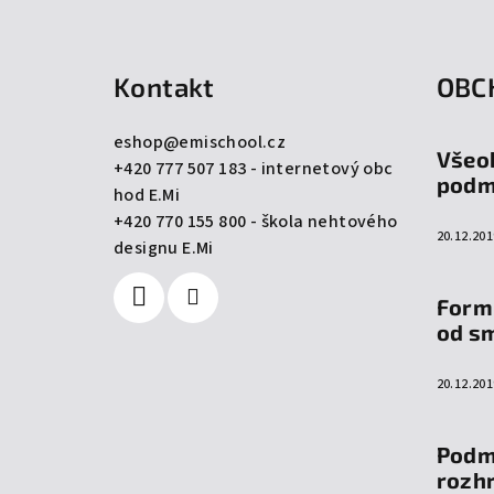
Z
á
Kontakt
OBC
p
a
eshop
@
emischool.cz
Všeo
+420 777 507 183 - internetový obc
t
podm
hod E.Mi
í
+420 770 155 800 - škola nehtového
20.12.201
designu E.Mi
Form
od s
20.12.201
Podm
rozh