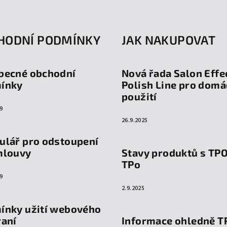
HODNÍ PODMÍNKY
JAK NAKUPOVAT
becné obchodní
Nová řada Salon Effe
ínky
Polish Line pro domá
použití
9
26.9.2025
ulář pro odstoupení
mlouvy
Stavy produktů s TP
TPo
9
2.9.2025
ínky užití webového
raní
Informace ohledně T