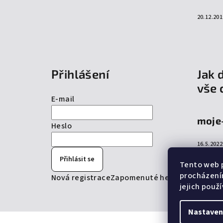
20.12.201
Přihlášení
Jak 
vše 
E-mail
moje
Heslo
16.5.2022
Přihlásit se
Tento web p
procházení
Nová registrace
Zapomenuté heslo
jejich použ
Nastaven