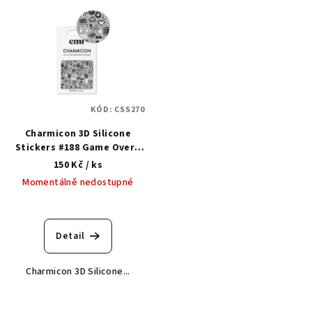
V
ý
p
i
s
p
KÓD:
CSS270
r
Charmicon 3D Silicone
o
Stickers #188 Game Over -
d
samolepka
150 Kč
/ ks
u
Momentálně nedostupné
k
t
ů
Detail
Charmicon 3D Silicone...