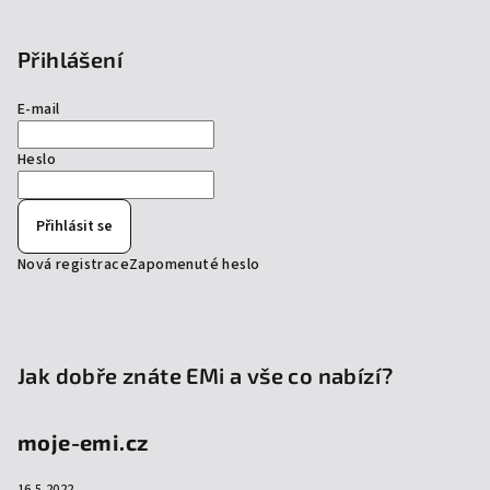
Přihlášení
E-mail
Heslo
Přihlásit se
Nová registrace
Zapomenuté heslo
Jak dobře znáte EMi a vše co nabízí?
moje-emi.cz
16.5.2022