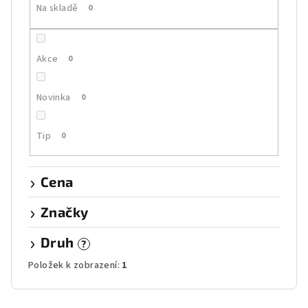
Na skladě
0
d
u
k
Akce
0
t
ů
Novinka
0
Tip
0
Cena
Značky
Druh
?
Položek k zobrazení:
1