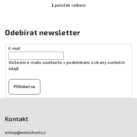
1
položek celkem
O
v
l
á
Odebírat newsletter
d
a
E-mail
c
í
Vložením e-mailu souhlasíte s
podmínkami ochrany osobních
p
údajů
r
v
k
Přihlásit se
y
v
Z
ý
á
p
p
Kontakt
i
a
s
eshop
@
emischool.cz
u
t