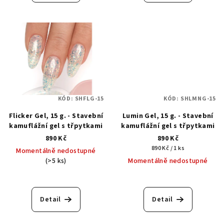
KÓD:
SHFLG-15
KÓD:
SHLMNG-15
Flicker Gel, 15 g. - Stavební
Lumin Gel, 15 g. - Stavební
kamuflážní gel s třpytkami
kamuflážní gel s třpytkami
890 Kč
890 Kč
Měrná
890 Kč / 1 ks
Momentálně nedostupné
cena:
(>5 ks)
Momentálně nedostupné
Detail
Detail