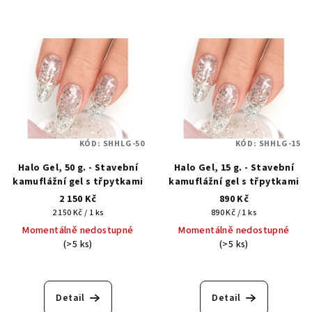
KÓD:
SHHLG-50
KÓD:
SHHLG-15
Halo Gel, 50 g. - Stavební
Halo Gel, 15 g. - Stavební
kamuflážní gel s třpytkami
kamuflážní gel s třpytkami
2 150 Kč
890 Kč
Měrná
Měrná
2 150 Kč / 1 ks
890 Kč / 1 ks
cena:
cena:
Momentálně nedostupné
Momentálně nedostupné
(>5 ks)
(>5 ks)
Detail
Detail