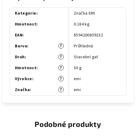
Kategorie
:
Značka EMI
Hmotnost
:
0.184 kg
EAN
:
8594200809232
?
Barva
:
Průhledná
?
Druh
:
Stavební gel
?
Hmotnost
:
50 g
?
Výrobce
:
emi
?
Značka
:
emi
Podobné produkty