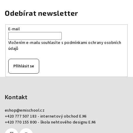
Odebírat newsletter
E-mail
Vložením e-mailu souhlasíte s
podmínkami ochrany osobních
údajů
Přihlásit se
Z
á
p
Kontakt
a
eshop
@
emischool.cz
t
+420 777 507 183 - internetový obchod E.Mi
í
+420 770 155 800 - škola nehtového designu E.Mi