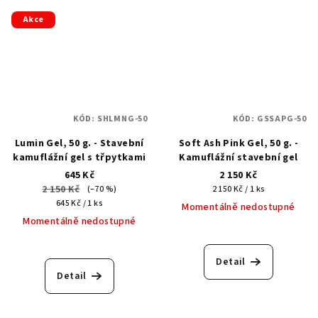
Akce
KÓD:
SHLMNG-50
KÓD:
GSSAPG-50
Lumin Gel, 50 g. - Stavební
Soft Ash Pink Gel, 50 g. -
kamuflážní gel s třpytkami
Kamuflážní stavební gel
645 Kč
2 150 Kč
2 150 Kč
Měrná
(–70 %)
2 150 Kč / 1 ks
Měrná
cena:
645 Kč / 1 ks
Momentálně nedostupné
cena:
Momentálně nedostupné
Detail
Detail