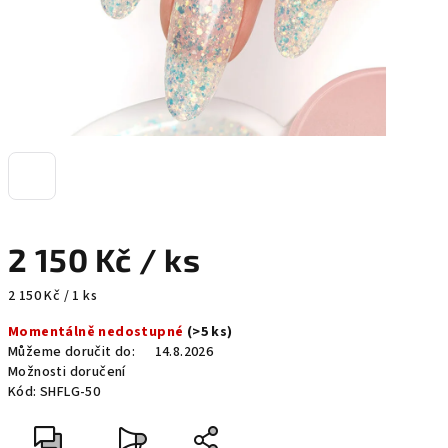
2 150 Kč
/ ks
Měrná
2 150 Kč / 1 ks
cena:
Momentálně nedostupné
(>5 ks)
Můžeme doručit do:
14.8.2026
Možnosti doručení
Kód:
SHFLG-50