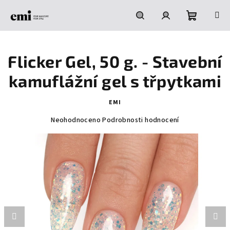
Přejít
na
obsah
Nákupní
Hledat
Přihlášení
Flicker Gel, 50 g. - Stavební
košík
kamuflážní gel s třpytkami
EMI
Průměrné
Neohodnoceno
Podrobnosti hodnocení
hodnocení
produktu
je
0,0
z
5
hvězdiček.