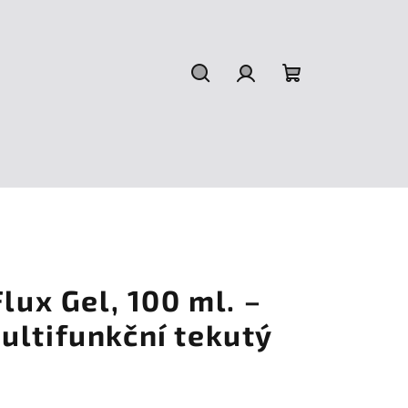
Hledat
Přihlášení
Nákupní
košík
lux Gel, 100 ml. –
ultifunkční tekutý