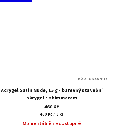
KÓD:
GASSN-15
Acrygel Satin Nude, 15 g - barevný stavební
akrygel s shimmerem
460 Kč
Měrná
460 Kč / 1 ks
cena:
Momentálně nedostupné