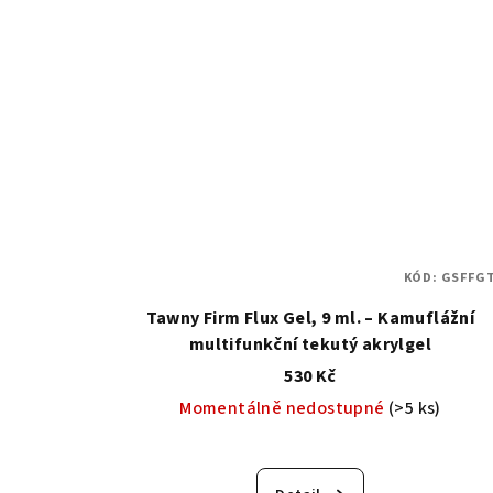
KÓD:
GSFFGT
Tawny Firm Flux Gel, 9 ml. – Kamuflážní
multifunkční tekutý akrylgel
530 Kč
Momentálně nedostupné
(>5 ks)