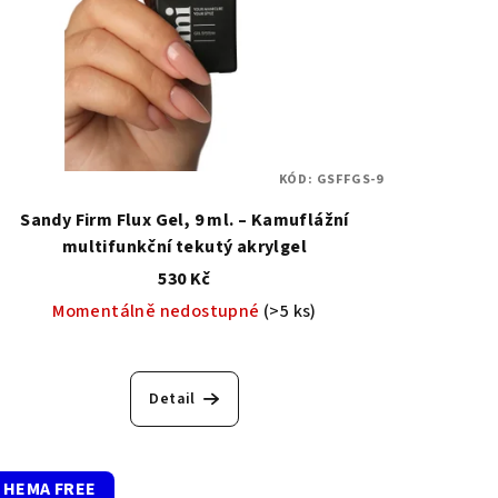
KÓD:
GSFFGS-9
Sandy Firm Flux Gel, 9 ml. – Kamuflážní
multifunkční tekutý akrylgel
530 Kč
Momentálně nedostupné
(>5 ks)
Detail
HEMA FREE