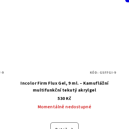
-9
KÓD:
GSFFGI-9
Incolor Firm Flux Gel, 9 ml. – Kamuflážní
multifunkční tekutý akrylgel
530 Kč
Momentálně nedostupné