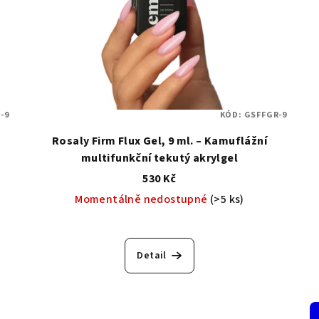
-9
KÓD:
GSFFGR-9
Rosaly Firm Flux Gel, 9 ml. – Kamuflážní
multifunkční tekutý akrylgel
530 Kč
Momentálně nedostupné
(>5 ks)
Detail