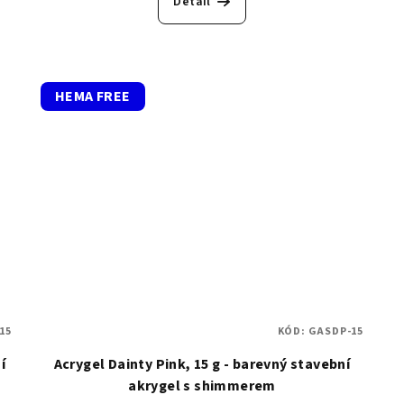
Detail
HEMA FREE
15
KÓD:
GASDP-15
í
Acrygel Dainty Pink, 15 g - barevný stavební
akrygel s shimmerem