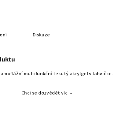
ení
Diskuze
duktu
 kamuflážní multifunkční tekutý akrylgel v lahvičce.
Chci se dozvědět víc