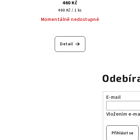
460 Kč
Měrná
460 Kč / 1 ks
cena:
Momentálně nedostupné
Detail
Odebír
E-mail
Vložením e-mai
Přihlásit se