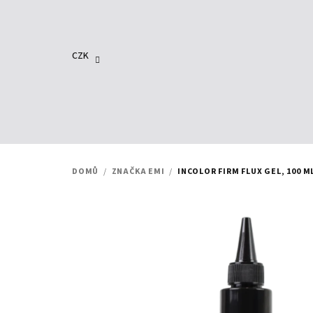
Přejít
na
obsah
CZK
DOMŮ
/
ZNAČKA EMI
/
INCOLOR FIRM FLUX GEL, 100 