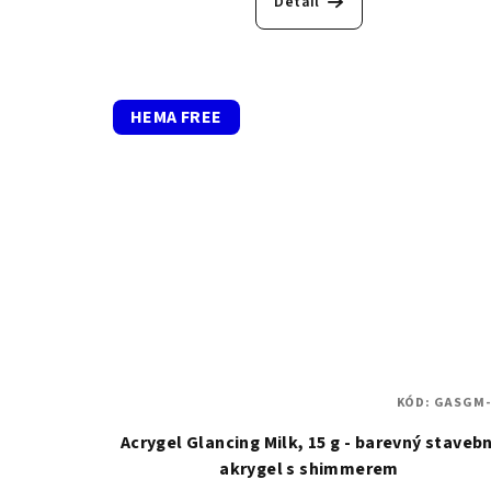
Detail
HEMA FREE
KÓD:
GASGM-
Acrygel Glancing Milk, 15 g - barevný stavebn
akrygel s shimmerem