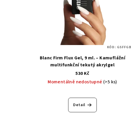
KÓD:
GSFFGB
Blanc Firm Flux Gel, 9 ml. – Kamuflážní
multifunkční tekutý akrylgel
530 Kč
Momentálně nedostupné
(>5 ks)
Detail