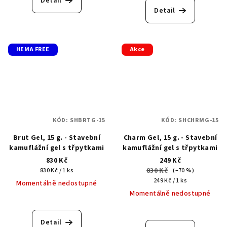
Detail
Detail
HEMA FREE
Akce
KÓD:
SHBRTG-15
KÓD:
SHCHRMG-15
Brut Gel, 15 g. - Stavební
Charm Gel, 15 g. - Stavební
kamuflážní gel s třpytkami
kamuflážní gel s třpytkami
830 Kč
249 Kč
Měrná
830 Kč
830 Kč / 1 ks
(–70 %)
cena:
Měrná
249 Kč / 1 ks
Momentálně nedostupné
cena:
Momentálně nedostupné
Detail