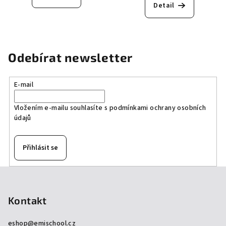
Detail
Odebírat newsletter
E-mail
Vložením e-mailu souhlasíte s
podmínkami ochrany osobních
údajů
Přihlásit se
Z
á
p
Kontakt
a
eshop
@
emischool.cz