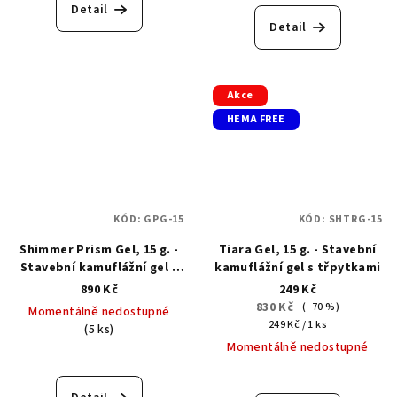
Detail
Detail
Akce
HEMA FREE
KÓD:
GPG-15
KÓD:
SHTRG-15
Shimmer Prism Gel, 15 g. -
Tiara Gel, 15 g. - Stavební
Stavební kamuflážní gel s
kamuflážní gel s třpytkami
třpytkami
890 Kč
249 Kč
830 Kč
(–70 %)
Momentálně nedostupné
Měrná
249 Kč / 1 ks
(5 ks)
cena:
Momentálně nedostupné