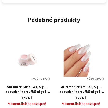
Podobné produkty
KÓD:
GBG-5
KÓD:
GPG-5
Shimmer Bliss Gel, 5 g. -
Shimmer Prism Gel, 5 g. -
Stavební kamuflážní gel s
Stavební kamuflážní gel s
třpytkami
třpytkami
340 Kč
370 Kč
Momentálně nedostupné
Momentálně nedostupné