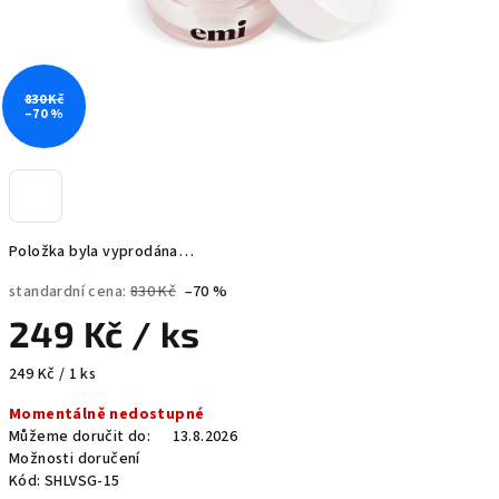
830 Kč
–70 %
Položka byla vyprodána…
standardní cena:
830 Kč
–70 %
249 Kč
/ ks
Měrná
249 Kč / 1 ks
cena:
Momentálně nedostupné
Můžeme doručit do:
13.8.2026
Možnosti doručení
Kód:
SHLVSG-15