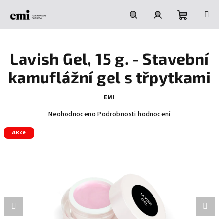
Přejít
na
obsah
Nákupní
Hledat
Přihlášení
Lavish Gel, 15 g. - Stavební
košík
kamuflážní gel s třpytkami
EMI
Průměrné
Neohodnoceno
Podrobnosti hodnocení
hodnocení
Akce
produktu
je
0,0
z
5
hvězdiček.