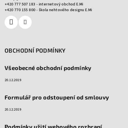
t
+420 777 507 183 - internetový obchod E.Mi
í
+420 770 155 800 - škola nehtového designu E.Mi
OBCHODNÍ PODMÍNKY
Všeobecné obchodní podmínky
20.12.2019
Formulář pro odstoupení od smlouvy
20.12.2019
Podmínky užití webového rozhraní