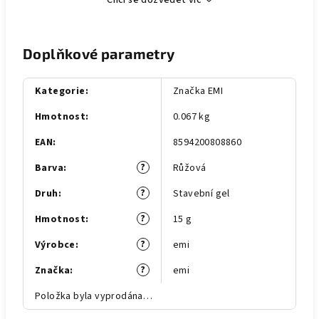
Chci se dozvědět víc
Doplňkové parametry
Kategorie
:
Značka EMI
Hmotnost
:
0.067 kg
EAN
:
8594200808860
?
Barva
:
Růžová
?
Druh
:
Stavební gel
?
Hmotnost
:
15 g
?
Výrobce
:
emi
?
Značka
:
emi
Položka byla vyprodána…