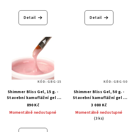
Detail
Detail
KÓD:
GBG-15
KÓD:
GBG-50
Shimmer Bliss Gel, 15 g. -
Shimmer Bliss Gel, 50 g. -
Stavební kamuflážní gel s
Stavební kamuflážní gel s
třpytkami
třpytkami
890 Kč
3 080 Kč
Momentálně nedostupné
Momentálně nedostupné
(3 ks)